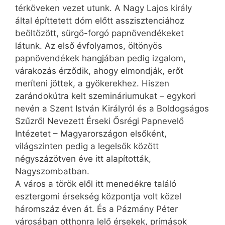
térköveken vezet utunk. A Nagy Lajos király
által építtetett dóm előtt asszisztenciához
beöltözött, sürgő-forgó papnövendékeket
látunk. Az első évfolyamos, öltönyös
papnövendékek hangjában pedig izgalom,
várakozás érződik, ahogy elmondják, erőt
meríteni jöttek, a gyökerekhez. Hiszen
zarándokútra kelt szemináriumukat – egykori
nevén a Szent István Királyról és a Boldogságos
Szűzről Nevezett Érseki Ősrégi Papnevelő
Intézetet – Magyarországon elsőként,
világszinten pedig a legelsők között
négyszázötven éve itt alapították,
Nagyszombatban.
A város a török elől itt menedékre találó
esztergomi érsekség központja volt közel
háromszáz éven át. És a Pázmány Péter
városában otthonra lelő érsekek, prímások