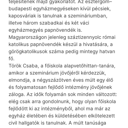
teljesítenek majd gyakorlatot. Az esztergom–
budapesti egyházmegyéseken kívül pécsiek,
kaposváriak is tanulnak a szemináriumban,
illetve három szabadkai és két váci
egyházmegyés papnövendék is.
Magyarországon jelenleg száztizennyolc római
katolikus papnövendék készül a hivatására, a
görög­ka­to­li­ku­sok száma pedig mintegy hatvan
fő.
Török Csaba, a főiskola alapvetőhittan-tanára,
amikor a szeminárium jövőjéről kérdezzük,
elmondja, a négyszázötven éves múlt egy élő
és folyamatosan fejlődő intézmény jövőjének
záloga. Az idők folyamán sok minden változott:
elég csak arra gondolnunk, hogy olyan főiskola
fejlődött ki az intézményből, ahol ma már az
egyház életében és küldetésében elkötelezett
civil hallgatók is tanulnak. A múlt tanúsága