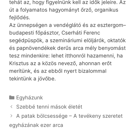
tehát az, hogy figyelnünk kell az idők jeleire. Az
út a folyamatos hagyományt őrző, organikus
fejlődés.
Az ünnepségen a vendéglátó és az esztergom–
budapesti főpásztor, Cserháti Ferenc
segédpüspök, a szemináriumi elöljárók, oktatók
és papnövendékek derűs arca mély benyomást
tesz mindenkire: lehet itthonról hazamenni, ha
Krisztus az a közös nevező, ahonnan erőt
merítünk, és az ebből nyert bizalommal
tekintünk a jövőbe.
Kategória
Egyházunk
Szebbé tenni mások életét
A patak bölcsessége – A tevékeny szeretet
egyházának ezer arca