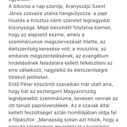
A bíboros a nap szentje, Aranyszájú Szent
János szavaira utalva hangsúlyozza: a papi
hivatás a Krisztus iránti szeretet legnagyobb
bizonysága. Majd beszédét folytatva kiemeli,
hogy az alapvető eszme, amely a
szemináriumok megszervezését ihlette, az
életszentség keresése volt; a misszióra, az
emberek megszentelésének, az evangélium
hirdetésének feladatára kellett felkészíteni az
erre vállalkozó, nagylelkű és életszentségre
törekvő jelölteket.
Erdő Péter köszöntő szavaiban már utalt arra,
hogy bár az esztergomi Magyarország
legnépesebb szemináriuma, kevesen vannak az
ott tanuló papnövendékek. Az e szavak által
keltett feszültséget aztán homíliájában oldja fel
a főpásztor: „Manapság sokan azt hiszik, hogy a
papság kérdésének megoldását szociológiai,