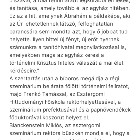
ő szavai, a róla fennmaradt legkorábbi emlékek,
és tanítása, amely tovább él az egyház hitében.
Ez az a hit, amelynek Ábrahám a példaképe, aki
az Úr lehetetlennek látszó, felfoghatatlan
parancsára sem mondta azt, hogy ő jobbat tud
helyette. Ilyen hittel új fényt, új erőt nyernek
számunkra a tanítóhivatal megnyilatkozásai is,
amelyekben maga az egyház keresi a
történelmi Krisztus hiteles válaszát a mai élet
kérdéseire.”
A szertartás után a bíboros megáldja a régi
szeminárium bejárata fölötti történelmi feliratot,
majd Frankó Tamással, az Esztergomi
Hittudományi Főiskola rektorhelyettesével, a
szeminárium prefektusával és a papnövendékek
főduktorával koszorút helyez el.
Blanckenstein Miklós, az esztergomi
szeminárium rektora büszkén mondja el, hogy a