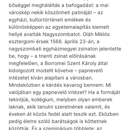
bőséggel meghálálták a befogadást: a mai
városkép nekik köszönheti patináját – az
egyházi, kultúrtörténeti emlékek és
különösképpen az egyetem­alapítás kiemelt
hellyé avatták Nagyszombatot. Oláh Miklós
esztergomi érsek 1566. április 23-án, a
nagyszombati egyházmegyei zsinaton jelentette
be, hogy – a trienti zsinat előírásának
megfelelően, a Borromei Szent Károly által
kidolgozott modellt követve – papnevelő
intézetet kíván alapítani a városban.
Mindeközben e kérdés kavarog bennem: Mi
valójában egy papnevelő intézet? Ha a formáját
tekintjük, kollégium, melyben olyan emberek
laknak, akik tanulni szeretnének valamit, és
éveken át közös fedél alatt teszik ezt. Eközben
pedig életre szóló barátságok is köttetnek
közöttük. És a szeminárium többlete: az