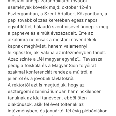
mostani ünnepi zarándoklatot további
események követik majd: október 12-én
Esztergomban, a Szent Adalbert Központban, a
papi továbbképzés keretében egész napos
együttléttel, hálaadó szentmisével ünneplik meg
a papnevelés elmúlt évszázadait. Erre az
alkalomra nemcsak a mostani növendékek
kapnak meghívást, hanem valamennyi
lelkipásztor, aki valaha az intézményben tanult.
Azaz szinte a „fél magyar egyház”… Tavasszal
pedig a főiskola és a Magyar Sion folyóirat
szakmai konferenciát rendez a múltról, a
jelenről és a jövőbeli távlatokról.
A rektortól azt is megtudjuk, hogy az
esztergomi szemináriumban harminckilencen
tanulnak az idei tanévben, ebből öten
diakónusok, akik fél évet töltenek az
intézményben, és januártól fél évig plébániákon