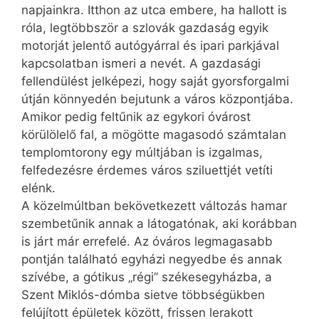
napjainkra. Itthon az utca embere, ha hallott is
róla, legtöbbször a szlovák gazdaság egyik
motorját jelentő autógyárral és ipari parkjával
kapcsolatban ismeri a nevét. A gazdasági
fellendülést jelképezi, hogy saját gyorsforgalmi
útján könnyedén bejutunk a város központjába.
Amikor pedig feltűnik az egykori óvárost
körülölelő fal, a mögötte magasodó számtalan
templomtorony egy múltjában is izgalmas,
felfedezésre érdemes város sziluettjét vetíti
elénk.
A közelmúltban bekövetkezett változás hamar
szembetűnik annak a látogatónak, aki korábban
is járt már errefelé. Az óváros legmagasabb
pontján található egyházi negyedbe és annak
szívébe, a gótikus „régi” székesegyházba, a
Szent Miklós-dómba sietve többségükben
felújított épületek között, frissen lerakott