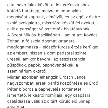
oltalmazó falak között a Jézus Krisztushoz
kötődő barátság, melyre mindannyian
meghívást kaptunk, elmélyül, és az egész életre
szóló szolgálatra, misszióra készíti fel azokat,
akik a papságot választották hivatásuknak.
A Szent Miklós-bazilikában – amint azt Kovács
Zoltán, a főiskola dogmatikatanára
megfogalmazza – először furcsa érzés kerülgeti
az embert, hiszen a dóm padsorai szinte
üresek, amikor bevonul az asszisztencia:
püspökök, papok, papnövendékek, a
szeminárium oktatói.
Miután azonban elhangzik Orosch János
nagyszombati érsek baráti köszöntése és Erdő
Péter bíboros a papnevelés történetét
ismertető, lelkesítő homíliája, egy csapásra
családiassá válik az oltárt körülölelő ünnepi
együttlét.