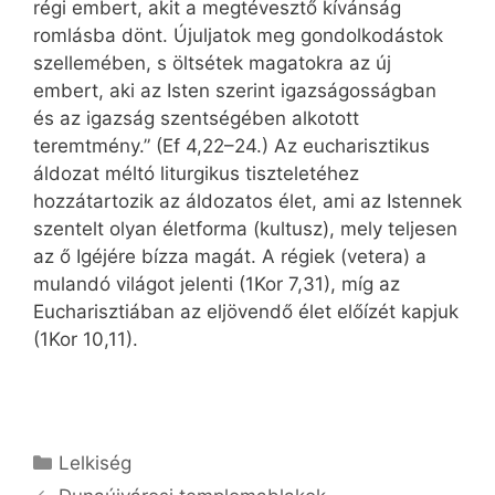
régi embert, akit a megtévesztő kívánság
romlásba dönt. Újuljatok meg gondolkodástok
szellemében, s öltsétek magatokra az új
embert, aki az Isten szerint igazságosságban
és az igazság szentségében alkotott
teremtmény.” (Ef 4,22–24.) Az eucharisztikus
áldozat méltó liturgikus tiszteletéhez
hozzátartozik az áldozatos élet, ami az Istennek
szentelt olyan életforma (kultusz), mely teljesen
az ő Igéjére bízza magát. A régiek (vetera) a
mulandó világot jelenti (1Kor 7,31), míg az
Eucharisztiában az eljövendő élet előízét kapjuk
(1Kor 10,11).
Kategória
Lelkiség