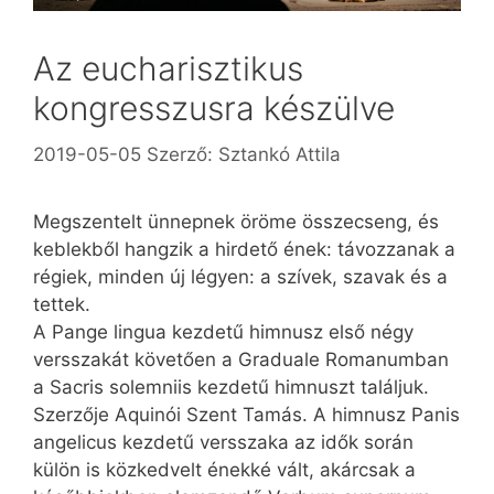
Az eucharisztikus
kongresszusra készülve
2019-05-05
Szerző:
Sztankó Attila
Megszentelt ünnepnek öröme összecseng, és
keblekből hangzik a hirdető ének: távozzanak a
régiek, minden új légyen: a szívek, szavak és a
tettek.
A Pange lingua kezdetű himnusz első négy
versszakát követően a Graduale Romanumban
a Sacris solemniis kezdetű himnuszt találjuk.
Szerzője Aquinói Szent Tamás. A himnusz Panis
angelicus kezdetű versszaka az idők során
külön is közkedvelt énekké vált, akárcsak a