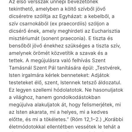
Az első versszak ünnepi bevezetőnek
tekinthető, amelyben a költő szívből jövő
dicséretre szólítja az Egyházat: a kebelből, a
szív csarnokából (ex praecordiis) szóljon a
dicsérő ének, amely meghirdeti az Eucharisztia
misztériumát (sonent praeconia). E tiszta és
bensőből jövő énekhez szükséges a tiszta szív,
amelynek örömét közvetítik a szavak és a
tettek. A megújulásra való felhívás Szent
Tamásnál Szent Pál tanítására épül: „Testvérek,
Isten irgalmára kérlek benneteket: Adjátok
testeteket élő, szent, Istennek tetsző áldozatul.
Ez legyen szellemi hódolatotok. Ne hasonuljatok
a világhoz, hanem gondolkodástokban
megújulva alakuljatok át, hogy felismerjétek, mi
az Isten akarata, mi a helyes, mi a kedves
előtte, és mi a tökéletes.” (Róm 12,1–2.) „Korábbi
életmódotokkal ellentétben vessétek le tehát a