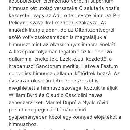
későbbiekben elemzendő Verbum supernum
himnusz két utolsó versszaka O salutaris hostia
kezdettel, vagy az Adoro te devote himnusz Pie
Pelicane szavakkal kezdődő szakasza. Az
imaórák liturgiájában, de az Oltáriszentségről
szóló votív zsolozsmában is megtaláljuk a
himnuszt mint az olvasmányos imaóra énekét.
A középkor folyamán legalább tíz különböző
dallammal énekelték. Ezek közül kezdettől a
hrabanuszi Sanctorum meritis, illetve a Festum
nunc dies himnusz dallamai kötődtek hozzá. Az
évszázadok során több zeneszerzőt is
megihletett a himnusz szövege, köztük találjuk
William Byrd és Claudio Casciolini neves
zeneszerzőket. Marcel Dupré a Nyolc rövid
prelúdium gregorián témára című
gyűjteményében közöl egy könnyed előjátékot a
himnuszhoz.