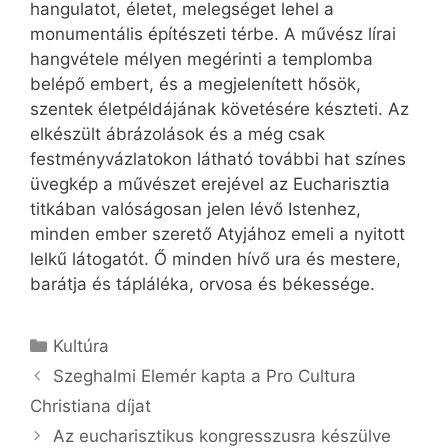
hangulatot, életet, melegséget lehel a
monumentális építészeti térbe. A művész lírai
hangvétele mélyen megérinti a templomba
belépő embert, és a megjelenített hősök,
szentek életpéldájának követésére készteti. Az
elkészült ábrázolások és a még csak
festményvázlatokon látható további hat színes
üvegkép a művészet erejével az Eucharisztia
titkában valóságosan jelen lévő Istenhez,
minden ember szerető Atyjához emeli a nyitott
lelkű látogatót. Ő minden hívő ura és mestere,
barátja és tápláléka, orvosa és békessége.
Kategória
Kultúra
Szeghalmi Elemér kapta a Pro Cultura
Christiana díjat
Az eucharisztikus kongresszusra készülve