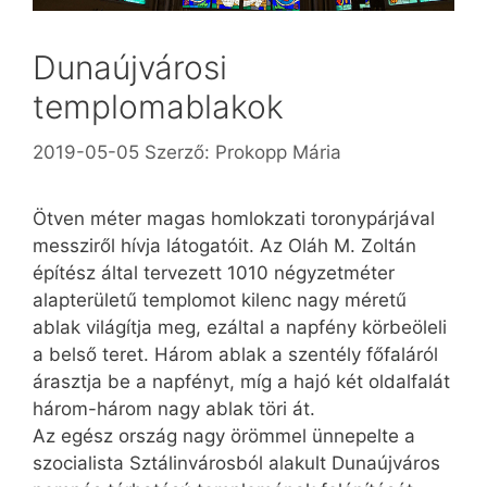
Dunaújvárosi
templomablakok
2019-05-05
Szerző:
Prokopp Mária
Ötven méter magas homlokzati toronypárjával
messziről hívja látogatóit. Az Oláh M. Zoltán
építész által tervezett 1010 négyzetméter
alapterületű templomot kilenc nagy méretű
ablak világítja meg, ezáltal a napfény körbeöleli
a belső teret. Három ablak a szentély főfaláról
árasztja be a napfényt, míg a hajó két oldalfalát
három-három nagy ablak töri át.
Az egész ország nagy örömmel ünnepelte a
szocialista Sztálinvárosból alakult Dunaújváros