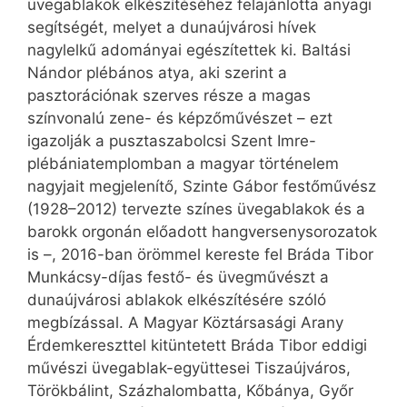
üvegablakok elkészítéséhez felajánlotta anyagi
segítségét, melyet a dunaújvárosi hívek
nagylelkű adományai egészítettek ki. Baltási
Nándor plébános atya, aki szerint a
pasztorációnak szerves része a magas
színvonalú zene- és képzőművészet – ezt
igazolják a pusztaszabolcsi Szent Imre-
plébániatemplomban a magyar történelem
nagyjait megjele­ní­tő, Szinte Gábor festőművész
(1928–2012) tervezte színes üvegablakok és a
barokk orgonán előadott hangversenysorozatok
is –, 2016-ban örömmel kereste fel Bráda Tibor
Munkácsy-díjas festő- és üvegművészt a
dunaújvárosi ablakok elkészítésére szóló
megbízással. A Magyar Köztársasági Arany
Érdemkereszttel kitüntetett Bráda Tibor eddigi
művészi üvegablak-együttesei Tiszaújváros,
Törökbálint, Százhalombatta, Kőbánya, Győr