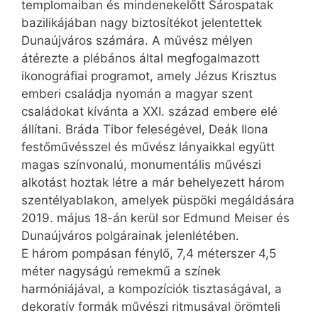
templomaiban és mindenekelőtt Sárospatak
bazilikájában nagy biztosítékot jelentettek
Dunaújváros számára. A művész mélyen
átérezte a plébános által megfogalmazott
ikonográfiai programot, amely Jézus Krisztus
emberi családja nyomán a magyar szent
családokat kívánta a XXI. század embere elé
állítani. Bráda Tibor felesé­gé­vel, Deák Ilona
festőművésszel és művész lányaikkal együtt
magas színvonalú, monumentális művészi
alkotást hoztak létre a már behelyezett három
szentélyablakon, amelyek püspöki megáldására
2019. május 18-án kerül sor Edmund Meiser és
Dunaújváros polgárainak jelenlétében.
E három pompásan fénylő, 7,4 méterszer 4,5
méter nagyságú remekmű a színek
harmóniájával, a kompozíciók tisztaságával, a
dekoratív formák művészi ritmusával örömteli