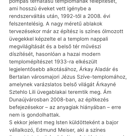
pompás térhatású templomának felépítését,
ami hosszú éveket vett igénybe a
rendszerváltás után, 1992-től a 2008. évi
felszentelésig. A nagy­ méretű ablakok
tervezésekor már az építész is színes ólmozott
üvegekkel képzelte el a templom nappali
megvilágítását és a belső tér művészi
díszítését, hasonlóan a hazai modern
templomépítészet 1933-ra elkészült
legjelentősebb alkotásához, Árkay Aladár és
Bertalan városmajori Jézus Szíve-templomához,
amelynek varázslatos belső világát Árkayné
Sztehlo Lili üvegablakai teremtik meg. Ám
Dunaújvárosban 2008-ban, az építkezés
befejezésekor – az anyagiak hiányában – erre
nem is gondolhattak.
S ekkor jelent meg Isten küldötteként a bajor
vállalkozó, Edmund Meiser, aki a színes