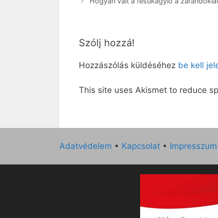
Hogyan vált a fésűkagyló a zarándoklat
Szólj hozzá!
Hozzászólás küldéséhez
be kell je
This site uses Akismet to reduce 
Adatvédelem
•
Kapcsolat
•
Impresszum