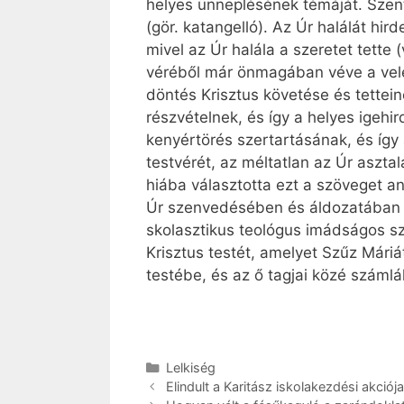
helyes ünneplésének témáját. Szen
(gör. katangelló). Az Úr halálát hir
mivel az Úr halála a szeretet tette 
véréből már önmagában véve a vele 
döntés Krisztus követése és tettein
részvételnek, és így a helyes igeh
kenyértörés szertartásának, és így
testvérét, az méltatlan az Úr aszt
hiába választotta ezt a szöveget a
Úr szenvedésében és áldozatában rés
skolasztikus teológus imádságos sz
Krisztus testét, amelyet Szűz Mári
testébe, és az ő tagjai közé számlál
Kategória
Lelkiség
Elindult a Karitász iskolakezdési akciója