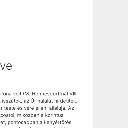
lve
óna volt (M. Hermesdorffnál VIII.
sszátok, az Úr halálát hirdetitek,
 teste és vére ellen, alleluja. Az
 apostol, miközben a korintusi
ését, pontosabban a kenyértörés