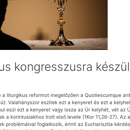
kus kongresszusra készü
 a liturgikus reformot megelőzően a Quotiescumque antif
 Valahányszor eszitek ezt a kenyeret és ezt a kelyhet i
ul eszi ezt a kenyeret vagy issza az Úr kelyhét, vét az Úr
k a korin­tu­siakhoz írott első levele (1Kor 11,26-27). Az
ek problémáival foglalkozik, érinti az Eucharisztia kérd