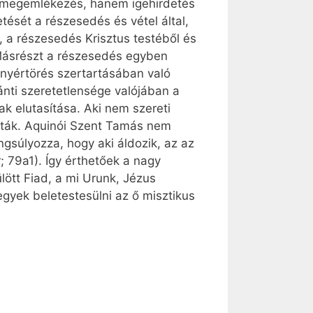
k megemlékezés, hanem igehirdetés
etését a részesedés és vétel által,
l, a részesedés Krisztus testéből és
 Másrészt a részesedés egyben
kenyértörés szertartásában való
ánti szeretetlensége valójában a
k elutasítása. Aki nem szereti
adták. Aquinói Szent Tamás nem
gsúlyozza, hogy aki áldozik, az az
; 79a1). Így érthetőek a nagy
ött Fiad, a mi Urunk, Jézus
gyek beletestesülni az ő misztikus