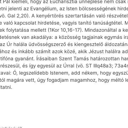
t Pál kiemeli, hogy az Eucharisztia ünneplése nem csa
detni jelenti az Evangélium, az Isten bölcsességének hird
(vö. Gal 2,20). A kenyértörés szertartásán való részvéte
való kapcsolat hirdetése, vagyis tanító tanúságtétel.
ek folytatása mellett (1Kor 10,16-17). Mindazonáltal a 
irdetésnek van akadálya: a közösség tagjainak egymás ir
 az Úr halála üdvösségszerző és kiengesztelő áldozatána
alához és inkább számít azok közé, akik Jézust halálra 
ntifóna gyanánt. Írásaiban Szent Tamás határozottan han
zesül, és így egyesül az Úrral (vö. ST IIIq48a3; 73a4r
avai: Ó, legszelídebb Istenem, add nékem, hogy egyszül
ától magára vett, úgy fogadjam magamhoz, hogy méltó le
tatni.