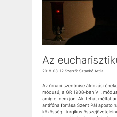
Az euchariszti
2018-08-12
Szerző:
Sztankó Attila
Az úrnapi szentmise áldozási éneke
módusú, a GR 1908-ban VII. módusú):
amíg el nem jön. Aki tehát méltatlan
antifóna forrása Szent Pál apostolna
közösség liturgikus összejövetelein