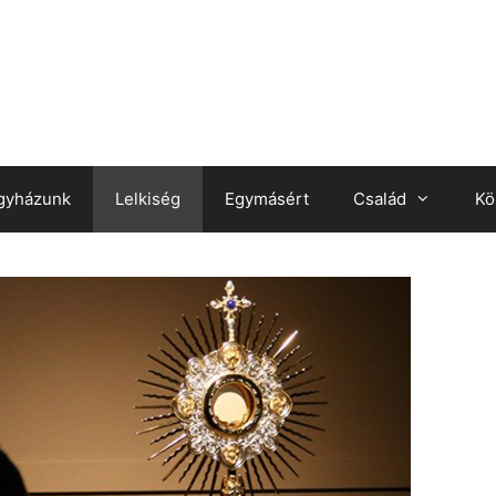
gyházunk
Lelkiség
Egymásért
Család
Kö