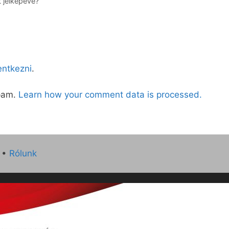
 jelképévé?
lentkezni
.
spam.
Learn how your comment data is processed.
•
Rólunk