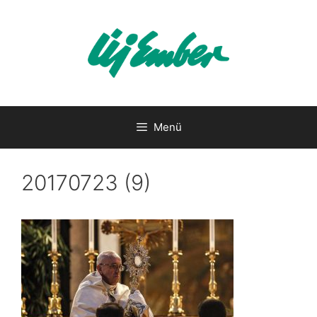
Kilépés
a
tartalomba
Menü
20170723 (9)