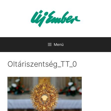
Kilépés
a
tartalomba
Menü
Oltáriszentség_TT_0