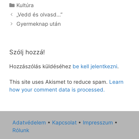
Kategória
Kultúra
„Vedd és olvasd…”
Gyermeknap után
Szólj hozzá!
Hozzászólás küldéséhez
be kell jelentkezni
.
This site uses Akismet to reduce spam.
Learn
how your comment data is processed.
Adatvédelem
•
Kapcsolat
•
Impresszum
•
Rólunk