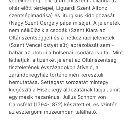
védelmében), lelki (Lüttichi Szent Julianna az
oltár előtt térdepel, Liguardi Szent Alfonz
szentségimádása) és liturgikus kidolgozását
(Nagy Szent Gergely pápa miséje). A jelenetek
nem nélkülözik a csodák (Szent Klára az
Oltáriszentséggel) és a hétköznapi jelenetek
(Szent Vencel ostyát süt) ábrázolását sem –
habár az utóbbi a bolsenai csodára is utal. Mint
láthatjuk, a tizenkét jelenet az Oltáriszentség
tiszteletének évszázadokon átívelő, a
zarándokegyház történelmén keresztüli
bemutatása. Settegast sorozatát mintegy
kiegészíti a Hiszekegy áldozatának lapjai, amit
egy másik nazarénus, Julius Schnorr von
Carosfeld (1794-1872) készített el, és szintén
az esztergomi múzeumban található.