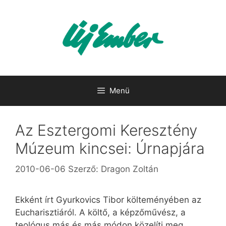
Kilépés
a
tartalomba
Menü
Az Esztergomi Keresztény
Múzeum kincsei: Úrnapjára
2010-06-06
Szerző:
Dragon Zoltán
Ekként írt Gyurkovics Tibor költeményében az
Eucharisztiáról. A költő, a képzőművész, a
teológus más és más módon közelíti meg