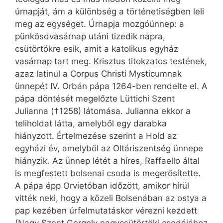
úrnapját, ám a különbség a történetiségben leli
meg az egységet. Úrnapja mozgóünnep: a
pünkösdvasárnap utáni tizedik napra,
csütörtökre esik, amit a katolikus egyház
vasárnap tart meg. Krisztus titokzatos testének,
azaz latinul a Corpus Christi Mysticumnak
ünnepét IV. Orbán pápa 1264-ben rendelte el. A
pápa döntését megelőzte Lüttichi Szent
Julianna (†1258) látomása. Julianna ekkor a
teliholdat látta, amelyből egy darabka
hiányzott. Értelmezése szerint a Hold az
egyházi év, amelyből az Oltáriszentség ünnepe
hiányzik. Az ünnep létét a híres, Raffaello által
is megfestett bolsenai csoda is megerősítette.
A pápa épp Orvietóban időzött, amikor hírül
vitték neki, hogy a közeli Bolsenában az ostya a
pap kezében úrfelmutatáskor vérezni kezdett