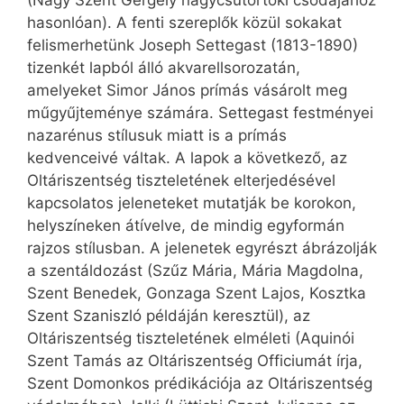
(Nagy Szent Gergely nagycsütörtöki csodájához
hasonlóan). A fenti szereplők közül sokakat
felismerhetünk Joseph Settegast (1813-1890)
tizenkét lapból álló akvarellsorozatán,
amelyeket Simor János prímás vásárolt meg
műgyűjteménye számára. Settegast festményei
nazarénus stílusuk miatt is a prímás
kedvenceivé váltak. A lapok a következő, az
Oltáriszentség tiszteletének elterjedésével
kapcsolatos jeleneteket mutatják be korokon,
helyszíneken átívelve, de mindig egyformán
rajzos stílusban. A jelenetek egyrészt ábrázolják
a szentáldozást (Szűz Mária, Mária Magdolna,
Szent Benedek, Gonzaga Szent Lajos, Kosztka
Szent Szaniszló példáján keresztül), az
Oltáriszentség tiszteletének elméleti (Aquinói
Szent Tamás az Oltáriszentség Officiumát írja,
Szent Domonkos prédikációja az Oltáriszentség