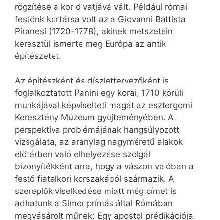
rögzítése a kor divatjává vált. Például római
festőnk kortársa volt az a Giovanni Battista
Piranesi (1720-1778), akinek metszetein
keresztül ismerte meg Európa az antik
építészetet.
Az építészként és díszlettervezőként is
foglalkoztatott Panini egy korai, 1710 körüli
munkájával képviselteti magát az esztergomi
Keresztény Múzeum gyűjteményében. A
perspektíva problémájának hangsúlyozott
vizsgálata, az aránylag nagyméretű alakok
előtérben való elhelyezése szolgál
bizonyítékként arra, hogy a vászon valóban a
festő fiatalkori korszakából származik. A
szereplők viselkedése miatt még címet is
adhatunk a Simor prímás által Rómában
megvásárolt műnek: Egy apostol prédikációja.