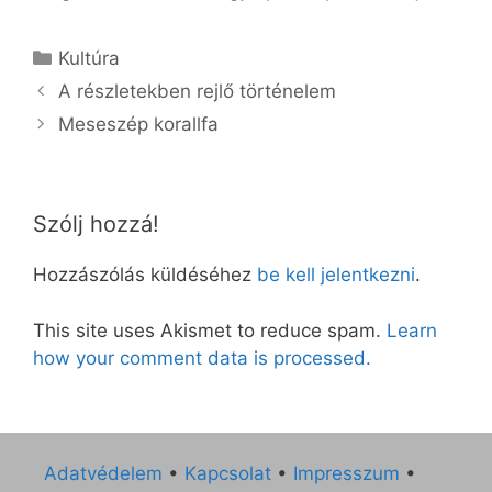
Kategória
Kultúra
A részletekben rejlő történelem
Meseszép korallfa
Szólj hozzá!
Hozzászólás küldéséhez
be kell jelentkezni
.
This site uses Akismet to reduce spam.
Learn
how your comment data is processed.
Adatvédelem
•
Kapcsolat
•
Impresszum
•