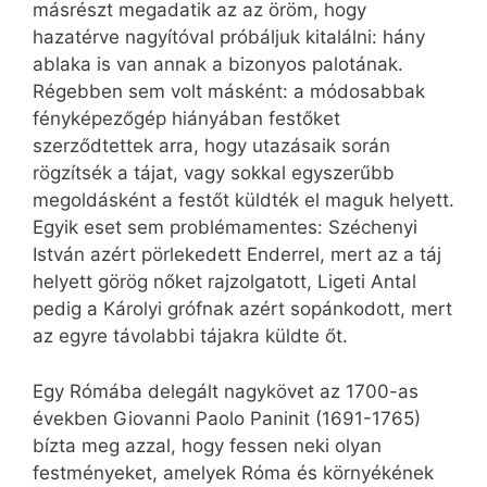
másrészt megadatik az az öröm, hogy
hazatérve nagyítóval próbáljuk kitalálni: hány
ablaka is van annak a bizonyos palotának.
Régebben sem volt másként: a módosabbak
fényképezőgép hiányában festőket
szerződtettek arra, hogy utazásaik során
rögzítsék a tájat, vagy sokkal egyszerűbb
megoldásként a festőt küldték el maguk helyett.
Egyik eset sem problémamentes: Széchenyi
István azért pörlekedett Enderrel, mert az a táj
helyett görög nőket rajzolgatott, Ligeti Antal
pedig a Károlyi grófnak azért sopánkodott, mert
az egyre távolabbi tájakra küldte őt.
Egy Rómába delegált nagykövet az 1700-as
években Giovanni Paolo Paninit (1691-1765)
bízta meg azzal, hogy fessen neki olyan
festményeket, amelyek Róma és környékének