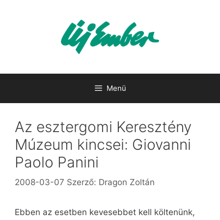
Kilépés
a
tartalomba
Menü
Az esztergomi Keresztény
Múzeum kincsei: Giovanni
Paolo Panini
2008-03-07
Szerző:
Dragon Zoltán
Ebben az esetben kevesebbet kell költenünk,