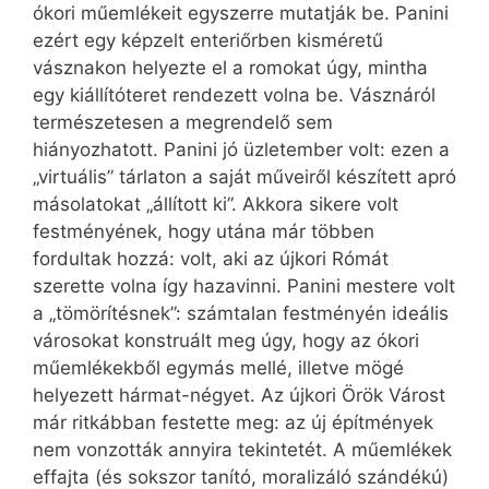
ókori műemlékeit egyszerre mutatják be. Panini
ezért egy képzelt enteriőrben kisméretű
vásznakon helyezte el a romokat úgy, mintha
egy kiállítóteret rendezett volna be. Vásznáról
természetesen a megrendelő sem
hiányozhatott. Panini jó üzletember volt: ezen a
„virtuális” tárlaton a saját műveiről készített apró
másolatokat „állított ki”. Akkora sikere volt
festményének, hogy utána már többen
fordultak hozzá: volt, aki az újkori Rómát
szerette volna így hazavinni. Panini mestere volt
a „tömörítésnek”: számtalan festményén ideális
városokat konstruált meg úgy, hogy az ókori
műemlékekből egymás mellé, illetve mögé
helyezett hármat-négyet. Az újkori Örök Várost
már ritkábban festette meg: az új építmények
nem vonzották annyira tekintetét. A műemlékek
effajta (és sokszor tanító, moralizáló szándékú)