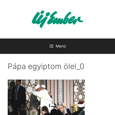
Kilépés
a
tartalomba
Menü
Pápa egyiptom ölel_0