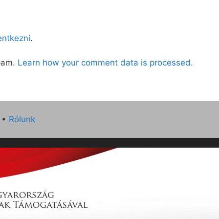
lentkezni
.
spam.
Learn how your comment data is processed.
•
Rólunk