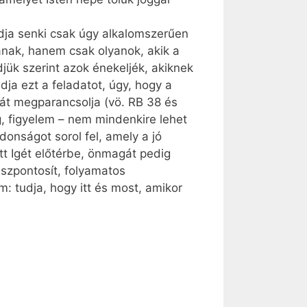
adja senki csak úgy alkalomszerűen
anak, hanem csak olyanok, akik a
jük szerint azok énekeljék, akiknek
dja ezt a feladatot, úgy, hogy a
pát megparancsolja (vö. RB 38 és
g, figyelem – nem mindenkire lehet
donságot sorol fel, amely a jó
ott Igét előtérbe, önmagát pedig
sszpontosít, folyamatos
: tudja, hogy itt és most, amikor