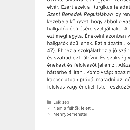
elvár. Ezért ezek a liturgikus felad
Szent Benedek Regulájában
így re
kezébe a könyvet, hogy abból olva
hallgatók épülésére szolgálnak… A z
ezt meghagyta. Énekelni azonban vagy
hallgatók épüljenek. Ezt alázattal
47). Ehhez a szolgálathoz a jó szán
és szabad ezt rábízni. És szükség v
énekest és felolvasót jellemzi. Alá
háttérbe állítani. Komolyság: azaz 
kapcsolatban próbál maradni az igév
felolvas vagy énekel, Isten eszközéü
Kategória
Lelkiség
Nem a felhők felett…
Mennybemenetel