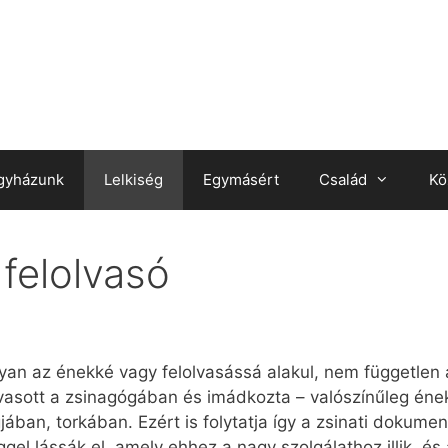
gyházunk
Lelkiség
Egymásért
Család
Kö
felolvasó
gyan az énekké vagy felolvasássá alakul, nem független
vasott a zsinagógában és imádkozta – valószínűleg éneke
gjában, torkában. Ezért is folytatja így a zsinati dokume
gel lássák el, amely ehhez a nagy szolgálathoz illik, és