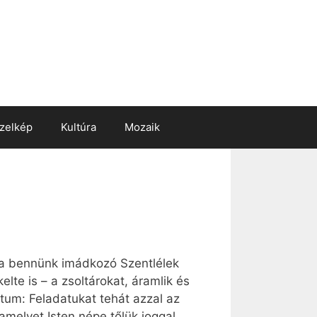
zelkép
Kultúra
Mozaik
 a bennünk imádkozó Szentlélek
lte is – a zsoltárokat, áramlik és
ntum: Feladatukat tehát azzal az
 amelyet Isten népe tőlük joggal