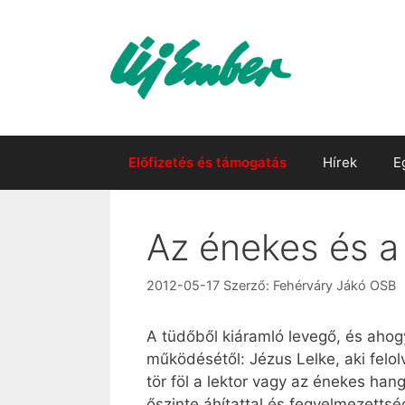
Kilépés
a
tartalomba
Előfizetés és támogatás
Hírek
E
Az énekes és a 
2012-05-17
Szerző:
Fehérváry Jákó OSB
A tüdőből kiáramló levegő, és aho
működésétől: Jézus Lelke, aki felol
tör föl a lektor vagy az énekes han
őszinte áhítattal és fegyelmezettség