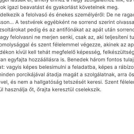
atok igazi beavatást és gyakorlást követelnek meg.
ndelkezik a felolvasó és énekes személyéről: De ne rag
sson… A testvérek egyébként ne sorrend szerint olvass
soltárokat pedig és az antifónákat az apát után sorrend
 felolvasni ne merjen senki, csak az, aki teljesíteni tu
, komolysággal és szent félelemmel végezze, akinek az a
dékon kívül kell tehát megfelelő képesség, felkészültsé
an egyfajta hozzáállásra is. Benedek három fontos tulaj
zat: vagyis képes belesimulni a feladatba, képes a rábíz
minden porcikájával átadja magát a szolgálatnak, arra ö
el, és nem a hallgatóság tetszését keresi. Szent félelem
l használja őt, őrajta keresztül cselekszik.