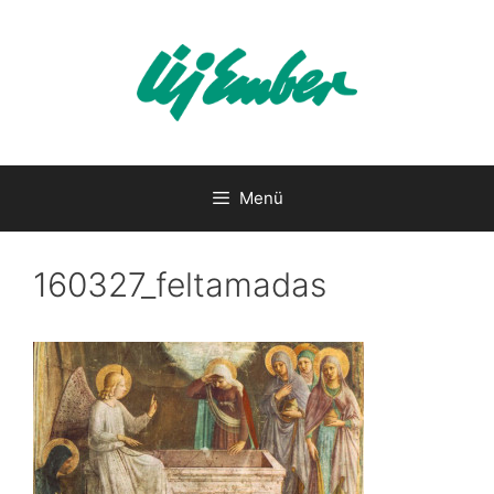
Kilépés
a
tartalomba
Menü
160327_feltamadas