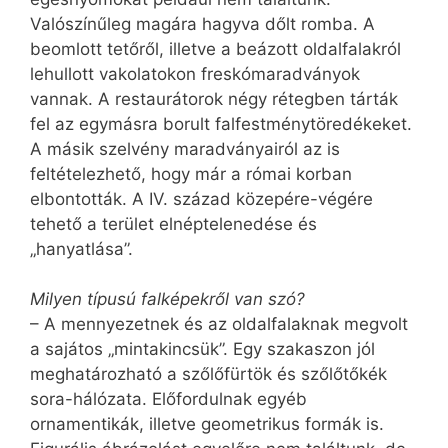
Valószínűleg magára hagyva dőlt romba. A
beomlott tetőről, illetve a beázott oldalfalakról
lehullott vakolatokon freskómaradványok
vannak. A restaurátorok négy rétegben tárták
fel az egymásra borult falfestménytöredékeket.
A másik szelvény maradványairól az is
feltételezhető, hogy már a római korban
elbontották. A IV. század közepére-végére
tehető a terület elnéptelenedése és
„hanyatlása”.
Milyen típusú falképekről van szó?
– A mennyezetnek és az oldalfalaknak megvolt
a sajátos „mintakincsük”. Egy szakaszon jól
meghatározható a szőlőfürtök és szőlőtőkék
sora-hálózata. Előfordulnak egyéb
ornamentikák, illetve geometrikus formák is.