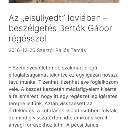
Az „elsüllyedt” Ioviában –
beszélgetés Bertók Gábor
régésszel
2016-12-26
Szerző:
Pallós Tamás
– Személyes életemet, szakmai jellegű
elfoglaltságaimat tekintve ez egy igazán hosszú
távú munka. Tizenhat-tizenhét éve foglalkozom
vele. A kezdet kezdetén médiafigyelem kísérte
a felismerést, hogy itt egy régészetileg ígéretes
terepre leltünk. Aztán visszaesett az
érdeklődés, a kutatások csöndesebben folytak,
de mindig visszatértem ide, amikor sikerült
anyagi forrásokhoz jutni. A pécsi Janus