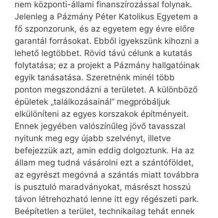
nem központi-állami finanszírozással folynak.
Jelenleg a Pázmány Péter Katolikus Egyetem a
fő szponzorunk, és az egyetem egy évre előre
garantál forrásokat. Ebből igyekszünk kihozni a
lehető legtöbbet. Rövid távú célunk a kutatás
folytatása; ez a projekt a Pázmány hallgatóinak
egyik tanásatása. Szeretnénk minél több
ponton megszondázni a területet. A különböző
épületek „találkozásainál” megpróbáljuk
elkülöníteni az egyes korszakok építményeit.
Ennek jegyében valószínűleg jövő tavasszal
nyitunk meg egy újabb szelvényt, illetve
befejezzük azt, amin eddig dolgoztunk. Ha az
állam meg tudná vásárolni ezt a szántóföldet,
az egyrészt megóvná a szántás miatt továbbra
is pusztuló maradványokat, másrészt hosszú
távon létrehozható lenne itt egy régészeti park.
Beépítetlen a terület, technikailag tehát ennek