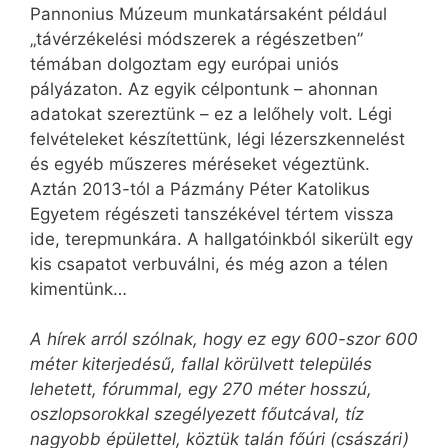
Pannonius Múzeum munkatársaként például
„távérzékelési módszerek a régészetben”
témában dolgoztam egy európai uniós
pályázaton. Az egyik célpontunk – ahonnan
adatokat szereztünk – ez a lelőhely volt. Légi
felvételeket készítettünk, légi lézerszkennelést
és egyéb műszeres méréseket végeztünk.
Aztán 2013-tól a Pázmány Péter Katolikus
Egyetem régészeti tanszékével tértem vissza
ide, terepmunkára. A hallgatóinkból sikerült egy
kis csapatot verbuválni, és még azon a télen
kimentünk…
A hírek arról szólnak, hogy ez egy 600-szor 600
méter kiterjedésű, fallal körülvett település
lehetett, fórummal, egy 270 méter hosszú,
oszlopsorokkal szegélyezett főutcával, tíz
nagyobb épülettel, köztük talán főúri (császári)