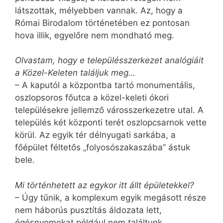
látszottak, mélyebben vannak. Az, hogy a
Római Birodalom történetében ez pontosan
hova illik, egyelőre nem mondható meg.
Olvastam, hogy e településszerkezet analógiáit
a Közel-Keleten találjuk meg…
– A kaputól a központba tartó monumentális,
oszlopsoros főutca a közel-keleti ókori
településekre jellemző városszerkezetre utal. A
település két központi terét oszlopcsarnok vette
körül. Az egyik tér délnyugati sarkába, a
főépület féltetős „folyosószakaszába” ástuk
bele.
Mi történhetett az egykor itt állt épületekkel?
– Úgy tűnik, a komplexum egyik megásott része
nem háborús pusztítás áldozata lett,
égésnyomokat például nem találtunk.