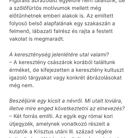
Figurális ábrázolást egyelőre nem találtunk, de
a szőlőfürtös motívumok mellett még
előtűnhetnek emberi alakok is. Az említett
folyosó belső alapfalának egy szakaszán a
felmenő, lábazati falrész és rajta a festett
vakolat is megmaradt.
A kereszténység jelenlétére utal valami?
– A keresztény császárok korából találtunk
érméket, de kifejezetten a keresztény kultuszt
igazoló tárgyakat vagy konkrét ábrázolásokat
még nem.
Beszéljünk egy kicsit a névről. Mi utalt Ioviára,
illetve mire enged következtetni az elnevezés?
– Két forrás említi. Az egyik egy római kori
útjegyzék, amelynek vonatkozó részeit a
kutatók a Krisztus utáni III. század végére