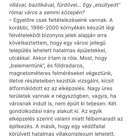
villával, bazilikával, fürdővel… Egy „elsüllyedt”
római város a semmi közepén?
– Egyelőre csak feltételezéseink vannak. A
korábbi, 1996–2000 környékén készült légi
felvételekből bizonyos jelek alapján arra
következtettem, hogy egy városi jellegű
település lehetett hatalmas épületekkel,
utcákkal. Akkor írtam is róla. Most, hogy
„belementünk”, és földradaros,
magnetométeres felméréseket végeztünk,
illetve részleteiben kezdtük vizsgálni, kicsit
átformálódott ez az elképzelés. Nagy üres
területek vannak e négyszögben, vagyis, ha
városnak indult is, nem épült ki teljesen. Két
gondolkodási irány alakult ki. Az egyik
elképzelés szerint valami miatt félbemaradt az
építkezés. A másik, hogy egy védőfallal
körülvett hatalmas villakomplexum lehetett.