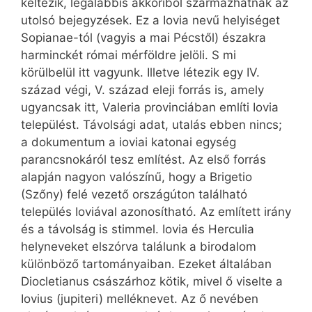
keltezik, legalábbis akkoriból származhatnak az
utolsó bejegyzések. Ez a Iovia nevű helyiséget
Sopianae-tól (vagyis a mai Pécstől) északra
harminckét római mérföldre jelöli. S mi
körülbelül itt vagyunk. Illetve létezik egy IV.
század végi, V. század eleji forrás is, amely
ugyancsak itt, Valeria provinciában említi Iovia
települést. Távolsági adat, utalás ebben nincs;
a dokumentum a ioviai katonai egység
parancsnokáról tesz említést. Az első forrás
alapján nagyon valószínű, hogy a Brigetio
(Szőny) felé vezető országúton található
település Ioviával azonosítható. Az említett irány
és a távolság is stimmel. Iovia és Herculia
helyneveket elszórva találunk a birodalom
különböző tartományaiban. Ezeket általában
Diocletianus császárhoz kötik, mivel ő viselte a
Iovius (jupiteri) melléknevet. Az ő nevében