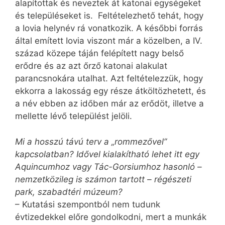
alapítottak és neveztek át katonai egységeket
és településeket is. Feltételezhető tehát, hogy
a Iovia helynév rá vonatkozik. A későbbi forrás
által emített Iovia viszont már a közelben, a IV.
század közepe táján felépített nagy belső
erődre és az azt őrző katonai alakulat
parancsnokára utalhat. Azt feltételezzük, hogy
ekkorra a lakosság egy része átköltözhetett, és
a név ebben az időben már az erődöt, illetve a
mellette lévő települést jelöli.
Mi a hosszú távú terv a „rommezővel”
kapcsolatban? Idővel kialakítható lehet itt egy
Aquincumhoz vagy Tác-Gorsiumhoz hasonló –
nemzetközileg is számon tartott – régészeti
park, szabadtéri múzeum?
– Kutatási szempontból nem tudunk
évtizedekkel előre gondolkodni, mert a munkák