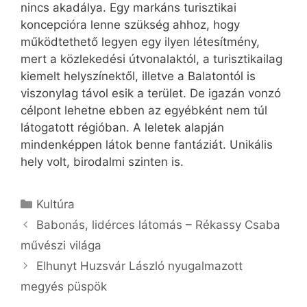
nincs akadálya. Egy markáns turisztikai
koncepcióra lenne szükség ahhoz, hogy
működtethető legyen egy ilyen létesítmény,
mert a közlekedési útvonalaktól, a turisztikailag
kiemelt helyszínektől, illetve a Balatontól is
viszonylag távol esik a terület. De igazán vonzó
célpont lehetne ebben az egyébként nem túl
látogatott régióban. A leletek alapján
mindenképpen látok benne fantáziát. Unikális
hely volt, birodalmi szinten is.
Kategória
Kultúra
Babonás, lidérces látomás – Rékassy Csaba
művészi világa
Elhunyt Huzsvár László nyugalmazott
megyés püspök