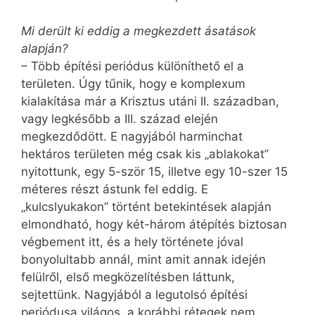
Mi derült ki eddig a megkezdett ásatások
alapján?
– Több építési periódus különíthető el a
területen. Úgy tűnik, hogy e komplexum
kialakítása már a Krisztus utáni II. században,
vagy legkésőbb a III. század elején
megkezdődött. E nagyjából harminchat
hektáros területen még csak kis „ablakokat”
nyitottunk, egy 5-ször 15, illetve egy 10-szer 15
méteres részt ástunk fel eddig. E
„kulcslyukakon” történt betekintések alapján
elmondható, hogy két-három átépítés biztosan
végbement itt, és a hely története jóval
bonyolultabb annál, mint amit annak idején
felülről, első megközelítésben láttunk,
sejtettünk. Nagyjából a legutolsó építési
periódusa világos, a korábbi rétegek nem