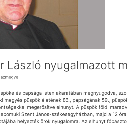
r László nyugalmazott 
házmegye
pöke és papsága Isten akaratában megnyugodva, szomo
ki megyés püspök életének 86., papságának 59., püsp
entségekkel megerősítve elhunyt. A püspök földi marad
 Nepomuki Szent János-székesegyházban, majd a 12 óra
ptájába helyezték örök nyugalomra. Az elhunyt főpász