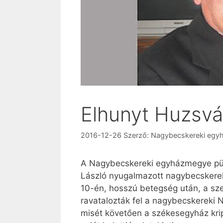
Elhunyt Huzsvá
2016-12-26
Szerző:
Nagybecskereki egy
A Nagybecskereki egyházmegye püs
László nyugalmazott nagybecskere
10-én, hosszú betegség után, a sz
ravatalozták fel a nagybecskereki
misét követően a székesegyház kri