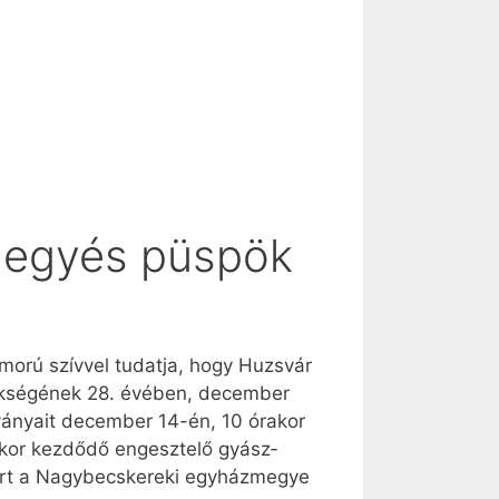
megyés püspök
rú szívvel tudatja, hogy Huzsvár
ökségének 28. évében, december
ványait december 14-én, 10 órakor
kor kezdődő engesztelő gyász­
tort a Nagybecskereki egyházmegye