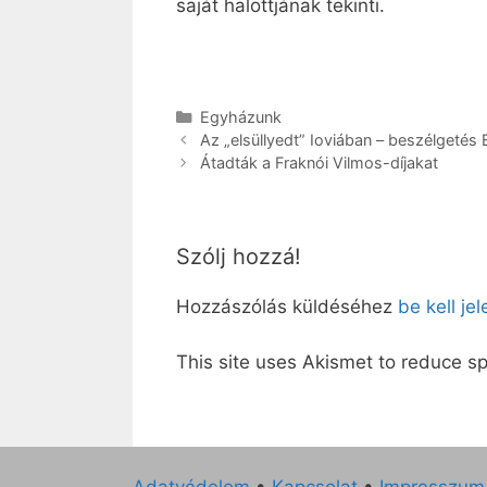
saját halottjának tekinti.
Kategória
Egyházunk
Az „elsüllyedt” Ioviában – beszélgetés
Átadták a Fraknói Vilmos-díjakat
Szólj hozzá!
Hozzászólás küldéséhez
be kell je
This site uses Akismet to reduce 