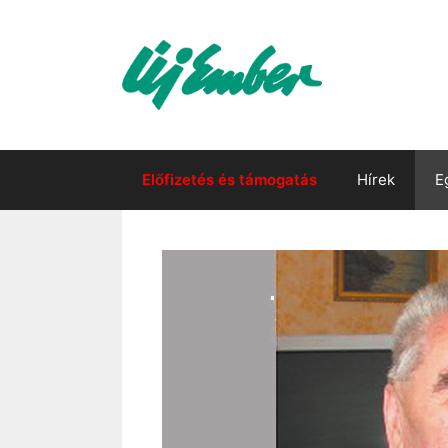
Kilépés
a
tartalomba
Előfizetés és támogatás
Hírek
E