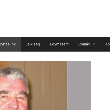
gyházunk
Lelkiség
Egymásért
Család
Kö