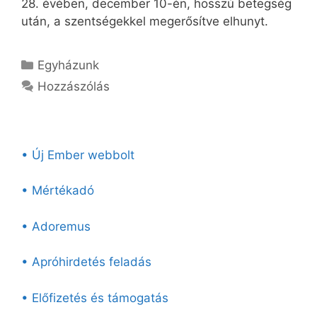
28. évében, december 10-én, hosszú betegség
után, a szentségekkel megerősítve elhunyt.
Kategória
Egyházunk
Hozzászólás
• Új Ember webbolt
• Mértékadó
• Adoremus
• Apróhirdetés feladás
• Előfizetés és támogatás