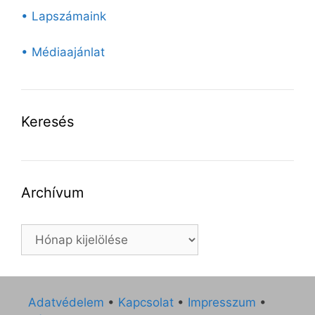
• Lapszámaink
• Médiaajánlat
Keresés
Archívum
Archívum
Adatvédelem
•
Kapcsolat
•
Impresszum
•