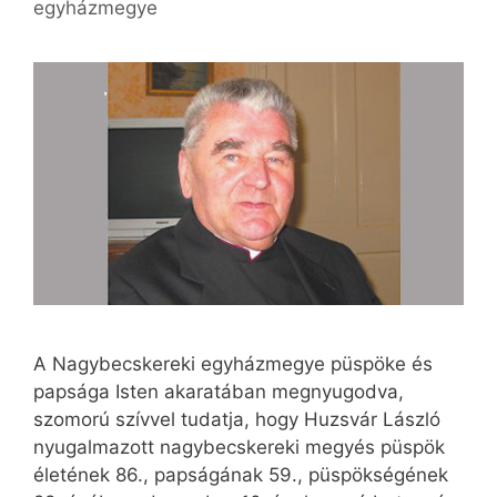
egyházmegye
A Nagybecskereki egyházmegye püspöke és
papsága Isten akaratában megnyugodva,
szomorú szívvel tudatja, hogy Huzsvár László
nyugalmazott nagybecskereki megyés püspök
életének 86., papságának 59., püspökségének