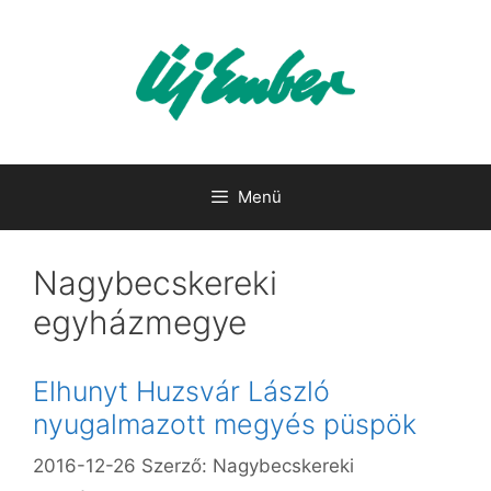
Kilépés
a
tartalomba
Menü
Nagybecskereki
egyházmegye
Elhunyt Huzsvár László
nyugalmazott megyés püspök
2016-12-26
Szerző:
Nagybecskereki