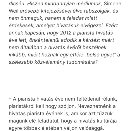
dicséri. Hiszen mindannyian médiumok,
Simone
Weil
erősebb kifejezésével élve rabszolgák, és
nem önmaguk, hanem a feladat miatt
érdekesek, amelyet hivatásuk elvégezni. Ezért
annak kapcsán, hogy 2012 a piarista hivatás
éve lett, önkéntelenül adódik a kérdés: miért
nem általában a hivatás évéről beszélnek
inkább, miért hoznak egy efféle „belső ügyet” a
szélesebb közvélemény tudomására?
– A piarista hivatás éve nem feltétlenül rólunk,
piaristákról kell hogy szóljon. Nevezhetnénk a
hivatás piarista évének is, amikor azt tűzzük
magunk elé feladatul, hogy a hivatás kultúrája
egyre többek életében váljon valósággá.