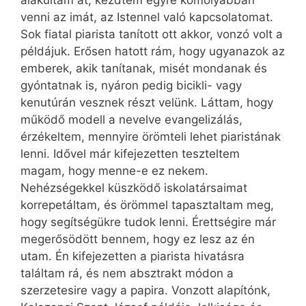
venni az imát, az Istennel való kapcsolatomat.
Sok fiatal piarista tanított ott akkor, vonzó volt a
példájuk. Erősen hatott rám, hogy ugyanazok az
emberek, akik tanítanak, misét mondanak és
gyóntatnak is, nyáron pedig bicikli- vagy
kenutúrán vesznek részt velünk. Láttam, hogy
működő modell a nevelve evangelizálás,
érzékeltem, mennyire örömteli lehet piaristának
lenni. Idővel már kifejezetten teszteltem
magam, hogy menne-e ez nekem.
Nehézségekkel küszködő iskolatársaimat
korrepetáltam, és örömmel tapasztaltam meg,
hogy segítségükre tudok lenni. Érettségire már
megerősödött bennem, hogy ez lesz az én
utam. Én kifejezetten a piarista hivatásra
találtam rá, és nem absztrakt módon a
szerzetesire vagy a papira. Vonzott alapítónk,