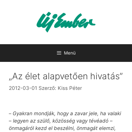
Kilépés
a
tartalomba
Menü
„Az élet alapvetően hivatás”
2012-03-01
Szerző:
Kiss Péter
–
Gyakran mondják, hogy a zavar jele, ha valaki
– legyen az szülő, közösség vagy tévéadó –
önmagáról kezd el beszélni, önmagát elemzi,