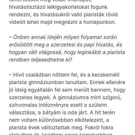
hivatástisztázó lelkigyakorlatokat fogunk
rendezni, és hivatásukról valló piaristák rövid
videóit lehet majd megnézni a honlapunkon.
– Önben annak idején milyen folyamat során
erősödött meg a szerzetesi és papi hivatás, és
hogyan vált világossá, hogy leginkább a piarista
rendben teljesedhetne ki?
– Hívő családban nőttem fel, és a kecskeméti
piarista gimnáziumban tanultam. Ennek ellenére
jó ideig egyáltalán fel sem merült bennem, hogy
szerzetes legyek. A gimnáziumra mint szigorú,
színvonalas intézményre esett a szüleim
választása, a bátyám is oda járt. A hit terén
nem voltam különösebben elkötelezett, a
piarista évek változtattak meg. Fokról fokra
alakultam át, kezdtem egyre komolyabban