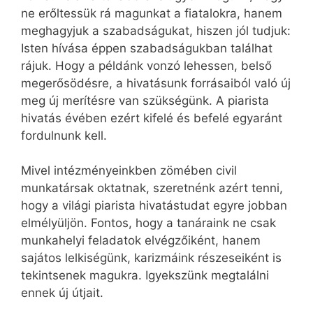
ne erőltessük rá magunkat a fiatalokra, hanem
meghagyjuk a szabadságukat, hiszen jól tudjuk:
Isten hívása éppen szabadságukban találhat
rájuk. Hogy a példánk vonzó lehessen, belső
megerősödésre, a hivatásunk forrásaiból való új
meg új merítésre van szükségünk. A piarista
hivatás évében ezért kifelé és befelé egyaránt
fordulnunk kell.
Mivel intézményeinkben zömében civil
munkatársak oktatnak, szeretnénk azért tenni,
hogy a világi piarista hivatástudat egyre jobban
elmélyüljön. Fontos, hogy a tanáraink ne csak
munkahelyi feladatok elvégzőiként, hanem
sajátos lelkiségünk, karizmáink részeseiként is
tekintsenek magukra. Igyekszünk megtalálni
ennek új útjait.