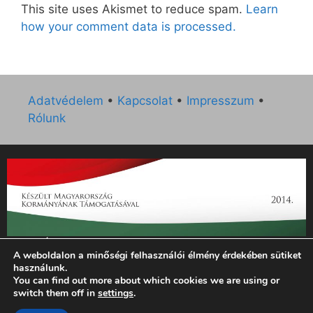
This site uses Akismet to reduce spam.
Learn
how your comment data is processed.
Adatvédelem
•
Kapcsolat
•
Impresszum
•
Rólunk
„Az Új Ember katolikus hetilap 2014. évi működésének
A weboldalon a minőségi felhasználói élmény érdekében sütiket
támogatását az EGYH-KCP-14-P-0121 sz. támogatási
használunk.
szerződés keretében 3 000 000 Ft összegben támogatta az
You can find out more about which cookies we are using or
Emberi Erőforrások Minisztériuma.”
switch them off in
settings
.