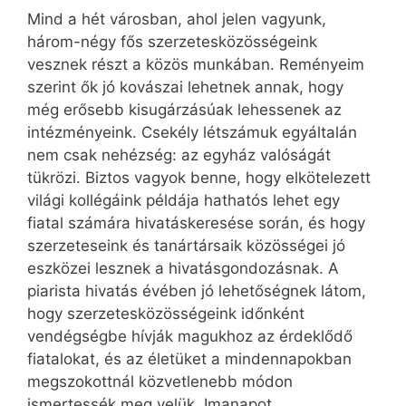
Mind a hét városban, ahol jelen vagyunk,
három-négy fős szerzetesközösségeink
vesznek részt a közös munkában. Reményeim
szerint ők jó kovászai lehetnek annak, hogy
még erősebb kisugárzásúak lehessenek az
intézményeink. Csekély létszámuk egyáltalán
nem csak nehézség: az egyház valóságát
tükrözi. Biztos vagyok benne, hogy elkötelezett
világi kollégáink példája hathatós lehet egy
fiatal számára hivatáskeresése során, és hogy
szerzeteseink és tanártársaik közösségei jó
eszközei lesznek a hivatásgondozásnak. A
piarista hivatás évében jó lehetőségnek látom,
hogy szerzetesközösségeink időnként
vendégségbe hívják magukhoz az érdeklődő
fiatalokat, és az életüket a mindennapokban
megszokottnál közvetlenebb módon
ismertessék meg velük. Imanapot,