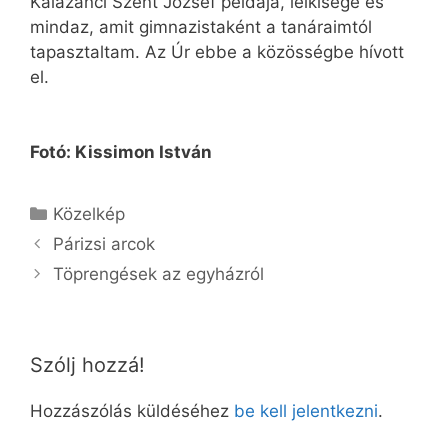
Kalazanci Szent József példája, lelkisége és
mindaz, amit gimnazistaként a tanáraimtól
tapasztaltam. Az Úr ebbe a közösségbe hívott
el.
Fotó: Kissimon István
Kategória
Közelkép
Párizsi arcok
Töprengések az egyházról
Szólj hozzá!
Hozzászólás küldéséhez
be kell jelentkezni
.