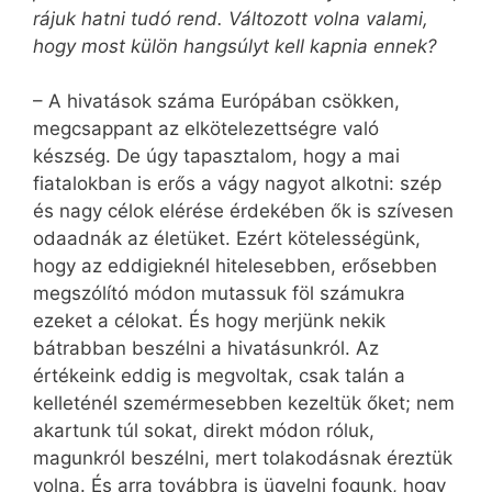
rájuk hatni tudó rend. Változott volna valami,
hogy most külön hangsúlyt kell kapnia ennek?
– A hivatások száma Európában csökken,
megcsappant az elkötelezettségre való
készség. De úgy tapasztalom, hogy a mai
fiatalokban is erős a vágy nagyot alkotni: szép
és nagy célok elérése érdekében ők is szívesen
odaadnák az életüket. Ezért kötelességünk,
hogy az eddigieknél hitelesebben, erősebben
megszólító módon mutassuk föl számukra
ezeket a célokat. És hogy merjünk nekik
bátrabban beszélni a hivatásunkról. Az
értékeink eddig is megvoltak, csak talán a
kelleténél szemérmesebben kezeltük őket; nem
akartunk túl sokat, direkt módon róluk,
magunkról beszélni, mert tolakodásnak éreztük
volna. És arra továbbra is ügyelni fogunk, hogy