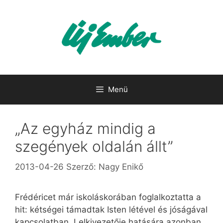
Kilépés
a
tartalomba
Menü
„Az egyház mindig a
szegények oldalán állt”
2013-04-26
Szerző:
Nagy Enikő
Frédéricet már iskoláskorában foglalkoztatta a
hit: kétségei támadtak Isten létével és jóságával
kapcsolatban. Lelkivezetője hatására azonban