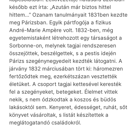
később ezt írta: „Azután már biztos hittel
hittem…” Ozanam tanulmányait 1831ben kezdte
meg Párizsban. Egyik pártfogója a fizikus
André-Marie Ampère volt. 1832-ben, még
egyetemistaként létrehozott egy társaságot a
Sorbonne-on, melynek tagjai rendszeresen
összejöttek, beszélgettek, s a pestis idején
Párizs szegénynegyedeit kezdték látogatni. A
járvány 1832 márciusában tört ki: háromezren
fertőződtek meg, ezerkétszázan vesztették
életüket. A csoport tagjai kettesével keresték
fel a szegényeket, betegeket. Élelmet vittek
nekik, s nem ódzkodtak a koszos és büdös
lakásoktól sem. Kenyeret, édességet, ruhát, sőt
könyvet vásároltak, s listát készítettek a
meglátogatandó családokról.