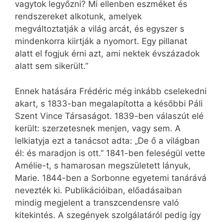
vagytok legyőzni? Mi ellenben eszméket és
rendszereket alkotunk, amelyek
megváltoztatják a világ arcát, és egyszer s
mindenkorra kiirtják a nyomort. Egy pillanat
alatt el fogjuk érni azt, ami nektek évszázadok
alatt sem sikerült.”
Ennek hatására Frédéric még inkább cselekedni
akart, s 1833-ban megalapította a későbbi Páli
Szent Vince Társaságot. 1839-ben válaszút elé
került: szerzetesnek menjen, vagy sem. A
lelkiatyja ezt a tanácsot adta: „De ő a világban
él: és maradjon is ott.” 1841-ben feleségül vette
Amélie-t, s hamarosan megszületett lányuk,
Marie. 1844-ben a Sorbonne egyetemi tanárává
nevezték ki. Publikációiban, előadásaiban
mindig megjelent a transzcendensre való
kitekintés. A szegények szolgálatáról pedig így