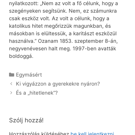
nyilatkozott: „Nem az volt a fő célunk, hogy a
szegényeken segítsünk. Nem, ez számunkra
csak eszköz volt. Az volt a célunk, hogy a
katolikus hitet megőrizzük magunkban, és
másokban is elültessük, a karitászt eszközül
használva.” Ozanam 1853. szeptember 8-án,
negyvenévesen halt meg. 1997-ben avatták
boldoggá.
Kategória
Egymásért
Ki vigyázzon a gyerekekre nyáron?
És a „hitetlenek”?
Szólj hozzá!
Hozzászólás küldéséhez
be kell jelentkezni
.