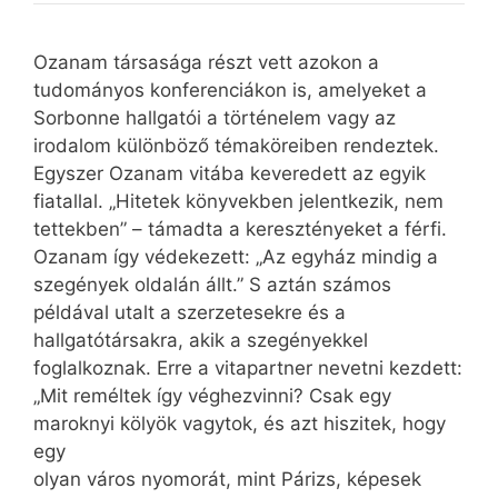
Ozanam társasága részt vett azokon a
tudományos konferenciákon is, amelyeket a
Sorbonne hallgatói a történelem vagy az
irodalom különböző témaköreiben rendeztek.
Egyszer Ozanam vitába keveredett az egyik
fiatallal. „Hitetek könyvekben jelentkezik, nem
tettekben” – támadta a keresztényeket a férfi.
Ozanam így védekezett: „Az egyház mindig a
szegények oldalán állt.” S aztán számos
példával utalt a szerzetesekre és a
hallgatótársakra, akik a szegényekkel
foglalkoznak. Erre a vitapartner nevetni kezdett:
„Mit reméltek így véghezvinni? Csak egy
maroknyi kölyök vagytok, és azt hiszitek, hogy
egy
olyan város nyomorát, mint Párizs, képesek