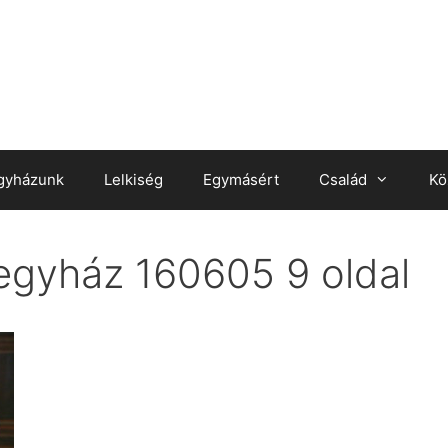
gyházunk
Lelkiség
Egymásért
Család
Kö
egyház 160605 9 oldal