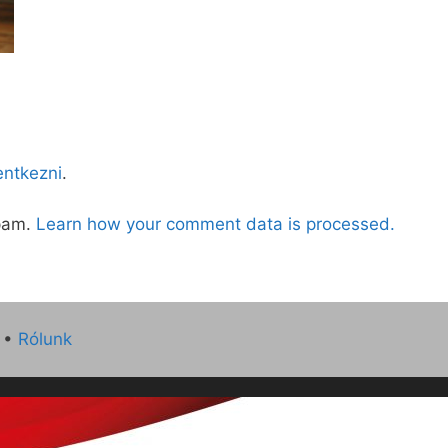
lentkezni
.
spam.
Learn how your comment data is processed.
•
Rólunk