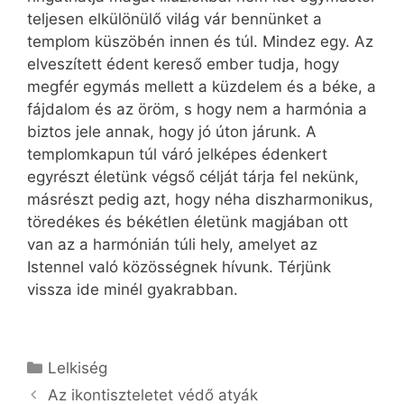
teljesen elkülönülő világ vár bennünket a
templom küszöbén innen és túl. Mindez egy. Az
elveszített édent kereső ember tudja, hogy
megfér egymás mellett a küzdelem és a béke, a
fájdalom és az öröm, s hogy nem a harmónia a
biztos jele annak, hogy jó úton járunk. A
templomkapun túl váró jelképes édenkert
egyrészt életünk végső célját tárja fel nekünk,
másrészt pedig azt, hogy néha diszharmonikus,
töredékes és békétlen életünk magjában ott
van az a harmónián túli hely, amelyet az
Istennel való közösségnek hívunk. Térjünk
vissza ide minél gyakrabban.
Kategória
Lelkiség
Az ikontiszteletet védő atyák