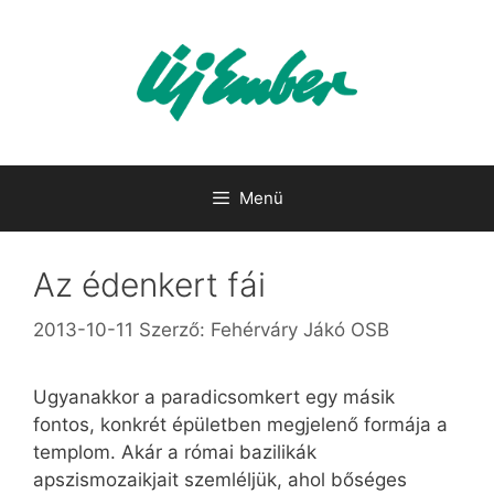
Kilépés
a
tartalomba
Menü
Az édenkert fái
2013-10-11
Szerző:
Fehérváry Jákó OSB
Ugyanakkor a paradicsomkert egy másik
fontos, konkrét épületben megjelenő formája a
templom. Akár a római bazilikák
apszismozaikjait szemléljük, ahol bőséges