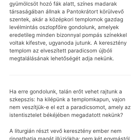
gyümölcsöt hozó fák alatt, színes madarak
társaságában állnak a Pantokrátort körülvevő
szentek, akár a középkori templomok gazdag
levélmintás oszlopfőire gondolunk, amelyek
eredetileg minden bizonnyal pompás színekkel
voltak kifestve, ugyanoda jutunk. A keresztény
templom az elveszített paradicsom újbóli
megtalálásának lehetőségét adja nekünk.
Ha erre gondolunk, talán erőt vehet rajtunk a
szkepszis: ha kilépünk a templomkapun, vajon
nem veszítjük-e el ezt a paradicsomot, amely az
istentisztelet békéjében megadatott nekünk?
A liturgián részt vevő keresztény ember nem
ringathatja magát illúziókba: nem két egymástól