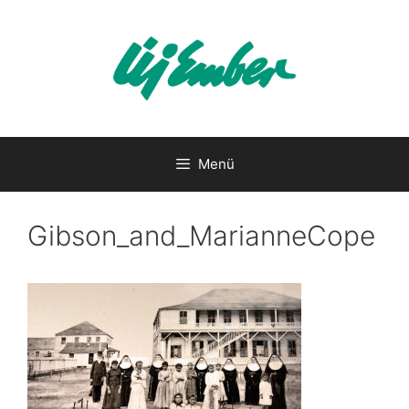
Kilépés
a
tartalomba
Menü
Gibson_and_MarianneCope