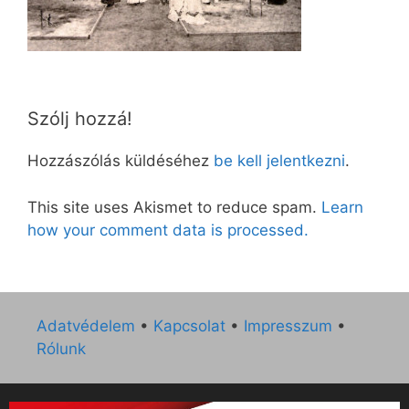
Szólj hozzá!
Hozzászólás küldéséhez
be kell jelentkezni
.
This site uses Akismet to reduce spam.
Learn
how your comment data is processed.
Adatvédelem
•
Kapcsolat
•
Impresszum
•
Rólunk