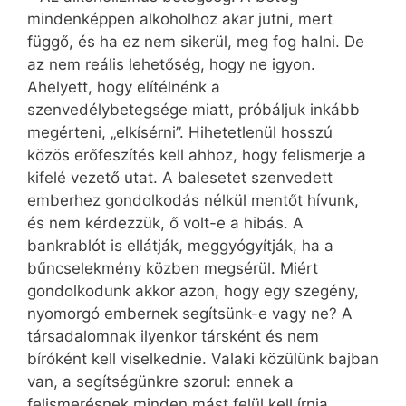
mindenképpen alkoholhoz akar jutni, mert
függő, és ha ez nem sikerül, meg fog halni. De
az nem reális lehetőség, hogy ne igyon.
Ahelyett, hogy elítélnénk a
szenvedélybetegsége miatt, próbáljuk inkább
megérteni, „elkísérni”. Hihetetlenül hosszú
közös erőfeszítés kell ahhoz, hogy felismerje a
kifelé vezető utat. A balesetet szenvedett
emberhez gondolkodás nélkül mentőt hívunk,
és nem kérdezzük, ő volt-e a hibás. A
bankrablót is ellátják, meggyógyítják, ha a
bűncselekmény közben megsérül. Miért
gondolkodunk akkor azon, hogy egy szegény,
nyomorgó embernek segítsünk-e vagy ne? A
társadalomnak ilyenkor társként és nem
bíróként kell viselkednie. Valaki közülünk bajban
van, a segítségünkre szorul: ennek a
felismerésnek minden mást felül kell írnia.