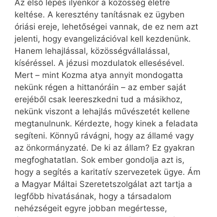
Az első lépés ilyenkor a közösség életre
keltése. A keresztény tanításnak ez ügyben
óriási ereje, lehetőségei vannak, de ez nem azt
jelenti, hogy evangelizációval kell kezdenünk.
Hanem lehajlással, közösségvállalással,
kíséréssel. A jézusi mozdulatok ellesésével.
Mert – mint Kozma atya annyit mondogatta
nekünk régen a hittanóráin – az ember saját
erejéből csak leereszkedni tud a másikhoz,
nekünk viszont a lehajlás művészetét kellene
megtanulnunk. Kérdezte, hogy kinek a feladata
segíteni. Könnyű rávágni, hogy az államé vagy
az önkormányzaté. De ki az állam? Ez gyakran
megfoghatatlan. Sok ember gondolja azt is,
hogy a segítés a karitatív szervezetek ügye. Ám
a Magyar Máltai Szeretetszolgálat azt tartja a
legfőbb hivatásának, hogy a társadalom
nehézségeit egyre jobban megértesse,