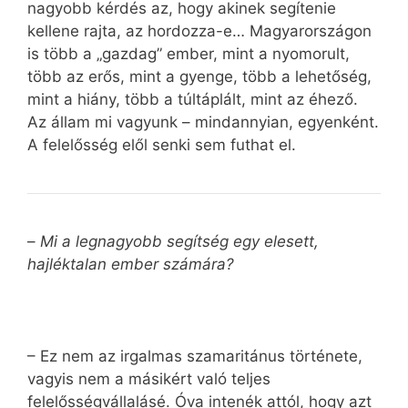
nagyobb kérdés az, hogy akinek segítenie
kellene rajta, az hordozza-e… Magyarországon
is több a „gazdag” ember, mint a nyomorult,
több az erős, mint a gyenge, több a lehetőség,
mint a hiány, több a túltáplált, mint az éhező.
Az állam mi vagyunk – mindannyian, egyenként.
A felelősség elől senki sem futhat el.
–
Mi a legnagyobb segítség egy elesett,
hajléktalan ember számára?
– Ez nem az irgalmas szamaritánus története,
vagyis nem a másikért való teljes
felelősségvállalásé. Óva intenék attól, hogy azt