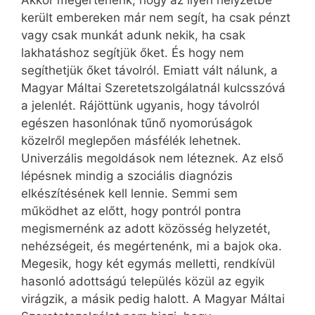
Akkor megértenénk, hogy az ilyen helyzetbe
került embereken már nem segít, ha csak pénzt
vagy csak munkát adunk nekik, ha csak
lakhatáshoz segítjük őket. És hogy nem
segíthetjük őket távolról. Emiatt vált nálunk, a
Magyar Máltai Szeretetszolgálatnál kulcsszóvá
a jelenlét. Rájöttünk ugyanis, hogy távolról
egészen hasonlónak tűnő nyomorúságok
közelről meglepően másfélék lehetnek.
Univerzális megoldások nem léteznek. Az első
lépésnek mindig a szociális diagnózis
elkészítésének kell lennie. Semmi sem
működhet az előtt, hogy pontról pontra
megismernénk az adott közösség helyzetét,
nehézségeit, és megértenénk, mi a bajok oka.
Megesik, hogy két egymás melletti, rendkívül
hasonló adottságú település közül az egyik
virágzik, a másik pedig halott. A Magyar Máltai