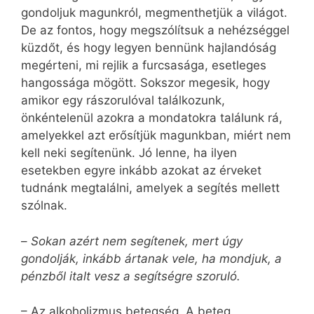
gondoljuk magunkról, megmenthetjük a világot.
De az fontos, hogy megszólítsuk a nehézséggel
küzdőt, és hogy legyen bennünk hajlandóság
megérteni, mi rejlik a furcsasága, esetleges
hangossága mögött. Sokszor megesik, hogy
amikor egy rászorulóval találkozunk,
önkéntelenül azokra a mondatokra találunk rá,
amelyekkel azt erősítjük magunkban, miért nem
kell neki segítenünk. Jó lenne, ha ilyen
esetekben egyre inkább azokat az érveket
tudnánk megtalálni, amelyek a segítés mellett
szólnak.
–
Sokan azért nem segítenek, mert úgy
gondolják, inkább ártanak vele, ha mondjuk, a
pénzből italt vesz a segítségre szoruló.
– Az alkoholizmus betegség. A beteg