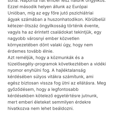
soha. Naponta hat ember lesz nálunk öngyilkos.
Ezzel második helyen állunk az Európai
Unióban, míg az egy főre jutó pszichiátriai
ágyak számában a huszonhatodikon. Körülbelül
kétezer-ötszáz öngyilkosság történik évente,
vagyis ha az érintett családokat tekintjük, egy
nagyobb városnyi ember közvetlen
környezetében dönt valaki úgy, hogy nem
érdemes tovább élnie.
Azt reméljük, hogy a közmunkák és a
tüzelősegély-programok következtében a vidéki
nyomor enyhülni fog. A hajléktalanság
kérdésében súlyos vitákra számítunk, ami
egész biztosan vissza fog ütni az ellátásra. Meg
győződésem, hogy a legfontosabb
kérdésekben kötelező egyetértésre jutnunk,
mert emberi életeket semmilyen érdekre
hivatkozva nem lehet beáldozni.