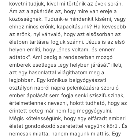
követni tudjuk, kivel mi történik az évek során.
Ám az alapkérdés az, hogy mire van ereje a
közösségnek. Tudunk-e mindenkit kísérni, vagy
ehhez nincs erőnk, kapacitásunk? Ha kevesebb
az erőnk, nyilvánvaló, hogy azt elsősorban az
életben tartásra fogjuk szánni. Jézus is az első
helyen említi, hogy „éhes voltam, és ennem
adtatok”. Ami pedig a rendszerben mozgó
emberek esetleges „egy helyben járását” illeti,
azt egy hasonlattal világíthatom meg a
legjobban. Egy krónikus belgyógyászati
osztályon napról napra pelenkázásra szoruló
ember ápolását sem fogja senki sziszifuszinak,
értelmetlennek nevezni, holott tudható, hogy az
érintett beteg már nem fog meggyógyulni.
Mégis kötelességünk, hogy egy elfáradt emberi
életet gondoskodó szeretettel vegyünk körül. És
nemcsak miatta, hanem magunk miatt is. Egy