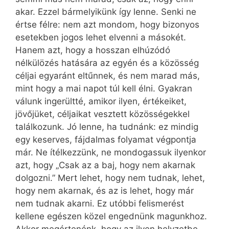
akar. Ezzel bármelyikünk így lenne. Senki ne
értse félre: nem azt mondom, hogy bizonyos
esetekben jogos lehet elvenni a másokét.
Hanem azt, hogy a hosszan elhúzódó
nélkülözés hatására az egyén és a közösség
céljai egyaránt eltűnnek, és nem marad más,
mint hogy a mai napot túl kell élni. Gyakran
válunk ingerültté, amikor ilyen, értékeiket,
jövőjüket, céljaikat vesztett közösségekkel
találkozunk. Jó lenne, ha tudnánk: ez mindig
egy keserves, fájdalmas folyamat végpontja
már. Ne ítélkezzünk, ne mondogassuk ilyenkor
azt, hogy „Csak az a baj, hogy nem akarnak
dolgozni.” Mert lehet, hogy nem tudnak, lehet,
hogy nem akarnak, és az is lehet, hogy már
nem tudnak akarni. Ez utóbbi felismerést
kellene egészen közel engednünk magunkhoz.