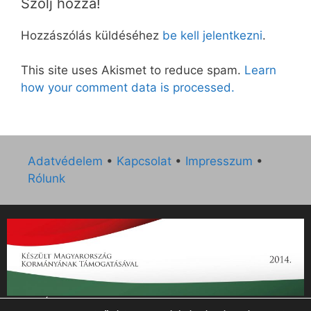
Szólj hozzá!
Hozzászólás küldéséhez
be kell jelentkezni
.
This site uses Akismet to reduce spam.
Learn
how your comment data is processed.
Adatvédelem
•
Kapcsolat
•
Impresszum
•
Rólunk
„Az Új Ember katolikus hetilap 2014. évi működésének