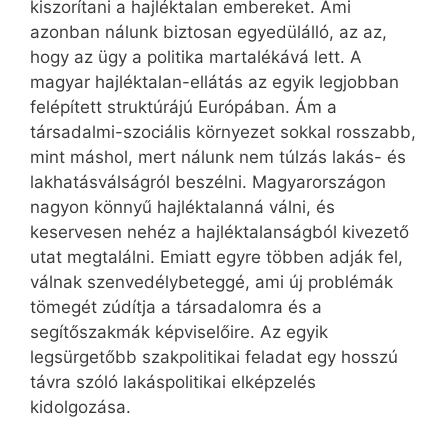
kiszorítani a hajléktalan embereket. Ami
azonban nálunk biztosan egyedülálló, az az,
hogy az ügy a politika martalékává lett. A
magyar hajléktalan-ellátás az egyik legjobban
felépített struktúrájú Európában. Ám a
társadalmi-szociális környezet sokkal rosszabb,
mint máshol, mert nálunk nem túlzás lakás- és
lakhatásválságról beszélni. Magyarországon
nagyon könnyű hajléktalanná válni, és
keservesen nehéz a hajléktalanságból kivezető
utat megtalálni. Emiatt egyre többen adják fel,
válnak szenvedélybeteggé, ami új problémák
tömegét zúdítja a társadalomra és a
segítőszakmák képviselőire. Az egyik
legsürgetőbb szakpolitikai feladat egy hosszú
távra szóló lakáspolitikai elképzelés
kidolgozása.