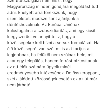
Szeretetszolgálat nem hiszi, hogy
Magyarország minden gondjára megoldást tud
adni. Ehelyett arra törekszünk, hogy
szemléletet, módszertant ajánljunk a
döntéshozóknak. Az Európai Uniónak
kulcsfogalma a szubszidiaritás, ami egy kicsit
leegyszerűsítve annyit tesz, hogy a
közösségekre kell bízni a sorsuk formálását. Ha
élő közösségről van szó, mi is azt tartjuk a
legjobbnak, ha felülről nem szólnak bele, mit
akar egy település, hanem forrást biztosítanak
az ott élők számára ügyeik minél
eredményesebb intézéséhez. De összeroppant,
szétzilálódott közösségek esetén ez az út már
nem járható.