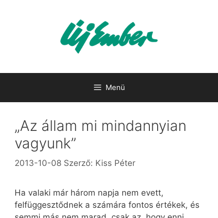
Kilépés
a
tartalomba
Menü
„Az állam mi mindannyian
vagyunk”
2013-10-08
Szerző:
Kiss Péter
Ha valaki már három napja nem evett,
felfüggesztődnek a számára fontos értékek, és
semmi más nem marad, csak az, hogy enni