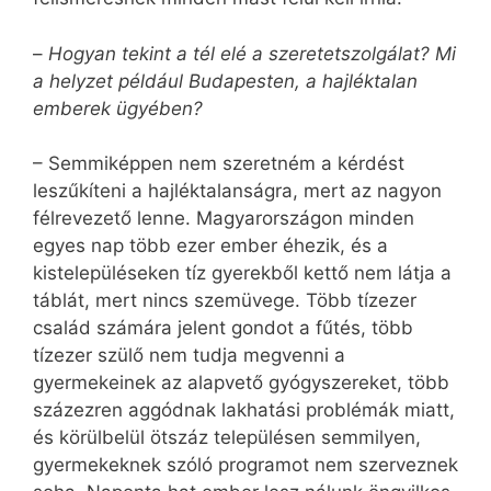
–
Hogyan tekint a tél elé a szeretetszolgálat? Mi
a helyzet például Budapesten, a hajléktalan
emberek ügyében?
– Semmiképpen nem szeretném a kérdést
leszűkíteni a hajléktalanságra, mert az nagyon
félrevezető lenne. Magyarországon minden
egyes nap több ezer ember éhezik, és a
kistelepüléseken tíz gyerekből kettő nem látja a
táblát, mert nincs szemüvege. Több tízezer
család számára jelent gondot a fűtés, több
tízezer szülő nem tudja megvenni a
gyermekeinek az alapvető gyógyszereket, több
százezren aggódnak lakhatási problémák miatt,
és körülbelül ötszáz településen semmilyen,
gyermekeknek szóló programot nem szerveznek