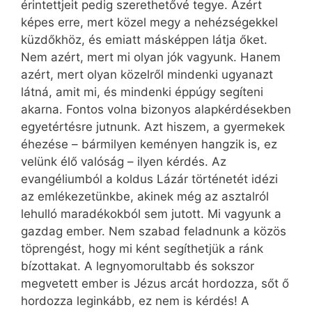
érintettjeit pedig szerethetővé tegye. Azért
képes erre, mert közel megy a nehézségekkel
küzdőkhöz, és emiatt másképpen látja őket.
Nem azért, mert mi olyan jók vagyunk. Hanem
azért, mert olyan közelről mindenki ugyanazt
látná, amit mi, és mindenki éppúgy segíteni
akarna. Fontos volna bizonyos alapkérdésekben
egyetértésre jutnunk. Azt hiszem, a gyermekek
éhezése – bármilyen keményen hangzik is, ez
velünk élő valóság – ilyen kérdés. Az
evangéliumból a koldus Lázár történetét idézi
az emlékezetünkbe, akinek még az asztalról
lehulló maradékokból sem jutott. Mi vagyunk a
gazdag ember. Nem szabad feladnunk a közös
töprengést, hogy mi ként segíthetjük a ránk
bízottakat. A legnyomorultabb és sokszor
megvetett ember is Jézus arcát hordozza, sőt ő
hordozza leginkább, ez nem is kérdés! A