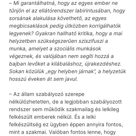
–
Mi garantálhatná, hogy az egyes ember ne
tűnjön el az ellátórendszer labirintusában, hogy
sorsának alakulása követhető, az egyes
megbicsaklások pedig útközben korrigálhatók
legyenek? Gyakran hallható kritika, hogy a mai
helyzetben szükségszerűen sziszifuszi a
munka, amelyet a szociális munkások
végeznek, és valójában nem segíti hozzá a
bajban levőket a kilábaláshoz, újrakezdéshez.
Sokan közülük „egy helyben járnak”, a helyzetük
hosszú éveken át sem javul.
– Az állam szabályozó szerepe
nélkülözhetetlen, de a legjobban szabályozott
rendszer sem működik szakmailag és lelkileg
felkészült emberek nélkül. És a lelki
felkészültség ez ügyben éppen annyira fontos,
mint a szakmai. Valóban fontos lenne, hogy