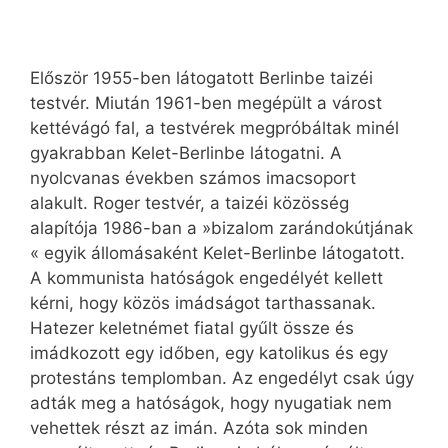
Először 1955-ben látogatott Berlinbe taizéi
testvér. Miután 1961-ben megépült a várost
kettévágó fal, a testvérek megpróbáltak minél
gyakrabban Kelet-Berlinbe látogatni. A
nyolcvanas években számos imacsoport
alakult. Roger testvér, a taizéi közösség
alapítója 1986-ban a »bizalom zarándokútjának
« egyik állomásaként Kelet-Berlinbe látogatott.
A kommunista hatóságok engedélyét kellett
kérni, hogy közös imádságot tarthassanak.
Hatezer keletnémet fiatal gyűlt össze és
imádkozott egy időben, egy katolikus és egy
protestáns templomban. Az engedélyt csak úgy
adták meg a hatóságok, hogy nyugatiak nem
vehettek részt az imán. Azóta sok minden