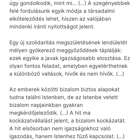
úgy gondolkodik, mint mi… (…) A szegényebbek
felé fordulásunk egyik módja a társadalmi
elköteleződés lehet, hiszen az valójában
mindenki iránti nyitottságot jelent.
Egy új szolidaritás megszületésének lendületét
mélyen gyökerező meggyőződések táplálják:
ezek egyike a javak igazságosabb elosztása. Ez
olyan fontos feladat, amelyben egyetérthetnek
a különböző vallások, hívők és nem hívők. (…)
Az emberek közötti bizalom biztos alapokat
tudna találni Istenben, de az Istenbe vetett
bizalom napjainkban gyakran
megkérdőjeleződik. (…) A hit ma
kockázatvállalást jelent, a bizalom kockázatát.
A hit elsősorban nem igazságokhoz való
igazodás, hanem Istenhez fűző kapcsolat. (…)