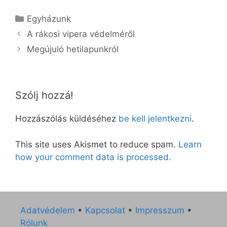
Kategória
Egyházunk
A rákosi vipera védelméről
Megújuló hetilapunkról
Szólj hozzá!
Hozzászólás küldéséhez
be kell jelentkezni
.
This site uses Akismet to reduce spam.
Learn
how your comment data is processed.
Adatvédelem
•
Kapcsolat
•
Impresszum
•
Rólunk