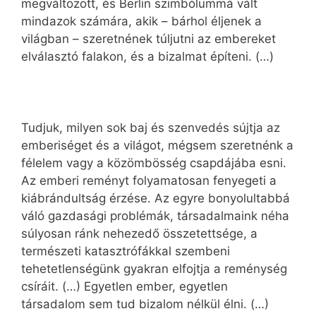
megváltozott, és Berlin szimbólummá vált
mindazok számára, akik – bárhol éljenek a
világban – szeretnének túljutni az embereket
elválasztó falakon, és a bizalmat építeni. (…)
Tudjuk, milyen sok baj és szenvedés sújtja az
emberiséget és a világot, mégsem szeretnénk a
félelem vagy a közömbösség csapdájába esni.
Az emberi reményt folyamatosan fenyegeti a
kiábrándultság érzése. Az egyre bonyolultabbá
váló gazdasági problémák, társadalmaink néha
súlyosan ránk nehezedő összetettsége, a
természeti katasztrófákkal szembeni
tehetetlenségünk gyakran elfojtja a reménység
csíráit. (…) Egyetlen ember, egyetlen
társadalom sem tud bizalom nélkül élni. (…)