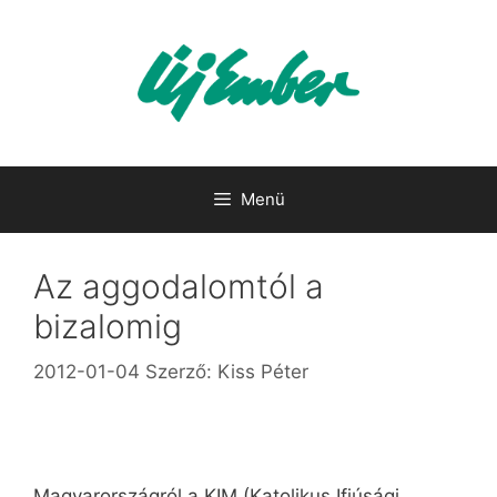
Kilépés
a
tartalomba
Menü
Az aggodalomtól a
bizalomig
2012-01-04
Szerző:
Kiss Péter
Magyarországról a KIM (Katolikus Ifjúsági