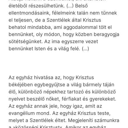
életéből részesülhetünk. (…) Belső
ellentmondásaink, félelmeink talán nem tűnnek
el teljesen, de a Szentlélek által Krisztus
behatol mindabba, ami aggodalommal tölt el
bennünket, oly módon, hogy közben beragyogja
sötétségünket. Az ima egyszerre vezet
bennünket Isten és a világ felé. (…)
Az egyház hivatása az, hogy Krisztus
békéjében egybegyűjtse a világ bármely táján
élő, különböző népekhez tartozó és különböző
nyelvet beszélő nőket, férfiakat és gyerekeket.
Az egyház annak jele, hogy igaz, amit az
evangélium mond. Az egyház Krisztus teste,
melyet a Szentlélek éltet. Megjeleníti számunkra
a »közösségi Krisztust«. Amikor az egyház