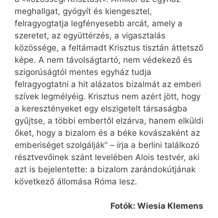
meghallgat, gyógyít és kiengesztel,
felragyogtatja legfényesebb arcát, amely a
szeretet, az együttérzés, a vigasztalás
közössége, a feltámadt Krisztus tisztán áttetsző
képe. A nem távolságtartó, nem védekező és
szigorúságtól mentes egyház tudja
felragyogtatni a hit alázatos bizalmát az emberi
szívek legmélyéig. Krisztus nem azért jött, hogy
a keresztényeket egy elszigetelt társaságba
gyűjtse, a többi embertől elzárva, hanem elküldi
őket, hogy a bizalom és a béke kovászaként az
emberiséget szolgálják” – írja a berlini találkozó
résztvevőinek szánt levelében Alois testvér, aki
azt is bejelentette: a bizalom zarándokútjának
következő állomása Róma lesz.
Fotók: Wiesia Klemens