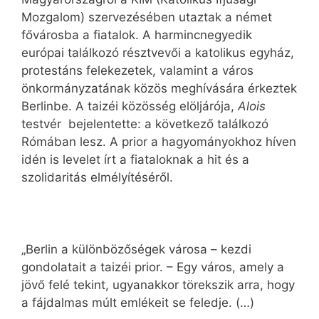
Mozgalom) szervezésében utaztak a német
fővárosba a fiatalok. A harmincnegyedik
európai találkozó résztvevői a katolikus egyház,
protestáns felekezetek, valamint a város
önkormányzatának közös meghívására érkeztek
Berlinbe. A taizéi közösség elöljárója,
Alois
testvér
bejelentette: a következő találkozó
Rómában lesz. A prior a hagyományokhoz híven
idén is levelet írt a fiataloknak a hit és a
szolidaritás elmélyítéséről.
„Berlin a különbözőségek városa – kezdi
gondolatait a taizéi prior. – Egy város, amely a
jövő felé tekint, ugyanakkor törekszik arra, hogy
a fájdalmas múlt emlékeit se feledje. (…)