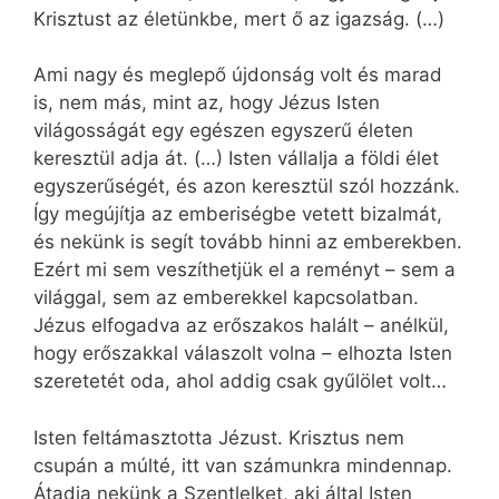
Krisztust az életünkbe, mert ő az igazság. (…)
Ami nagy és meglepő újdonság volt és marad
is, nem más, mint az, hogy Jézus Isten
világosságát egy egészen egyszerű életen
keresztül adja át. (…) Isten vállalja a földi élet
egyszerűségét, és azon keresztül szól hozzánk.
Így megújítja az emberiségbe vetett bizalmát,
és nekünk is segít tovább hinni az emberekben.
Ezért mi sem veszíthetjük el a reményt – sem a
világgal, sem az emberekkel kapcsolatban.
Jézus elfogadva az erőszakos halált – anélkül,
hogy erőszakkal válaszolt volna – elhozta Isten
szeretetét oda, ahol addig csak gyűlölet volt…
Isten feltámasztotta Jézust. Krisztus nem
csupán a múlté, itt van számunkra mindennap.
Átadja nekünk a Szentlelket, aki által Isten