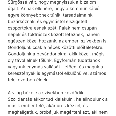
Sürgőssé vált, hogy megnyissuk a bizalom
útjait. Annak ellenére, hogy a kommunikáció
egyre könnyebbnek tűnik, társadalmaink
bezárkóznak, és egymástól elszigetelt
csoportokra esnek szét. Falak nem csupán
népek és földrészek között léteznek, hanem
egészen közel hozzánk, az emberi szívekben is.
Gondoljunk csak a népek közötti előítéletekre.
Gondoljunk a bevándorlókra, akik közel, mégis
oly távol élnek tőlünk. Egyformán tudatlanok
vagyunk egymás vallását illetően, és maguk a
keresztények is egymástól elkülönülve, számos
felekezetben élnek.
A világ békéje a szívekben kezdődik.
Szolidaritás akkor tud kialakulni, ha elindulunk a
másik ember felé, akár üres kézzel, és
meghallgatjuk, próbáljuk megérteni azt, aki nem