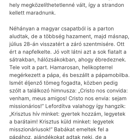
hely megközelíthetetlenné vált, így a strandon
kellett maradnunk.
Néhányan a magyar csapatból is a parton
aludtak, de a többség hazament, majd másnap,
július 28-án visszatért a záró szentmisére. Ott
ért a napfelkelte. Jó volt látni azt a sok fiatalt a
sátrakban, hálózsákokban, ahogy ébredeznek.
Tele volt a part. Hamarosan, helikopterrel
megérkezett a pápa, és beszállt a pápamobilba.
Ismét éljenző tömeg fogadta, közben pedig
szólt a találkozó himnusza: „Cristo nos convida:
venham, meus amigos! Cristo nos envia: sejam
missionários!” Lefordítva valahogy így hangzik:
„Krisztus hív minket: gyertek hozzám, legyetek
a barátaim! Krisztus küld minket: legyetek
misszionáriusok!” Babákat emeltek fel a
pápához, ajándékokat adtak neki, de a