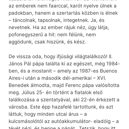
az emberek nem faarccal, karót nyelve ülnek a
padokban, hanem a szertartás közben is élnek
– táncolnak, tapsolnak, integetnek. Ja, és
nevetnek. Ha az ember rájuk néz, úgy látja,
pofonegyszerű a hit: nem félünk, nem
aggódunk, csak hiszünk, és kész.
De vissza oda, hogy ifjúsági világtalálkozó! II.
János Pál pápa találta ki az egészet, még 1984-
ben, és a mostanit – amely az 1987-es Buenos
Aires-i után a második dél-amerikai – XVI.
Benedek álmodta, majd Ferenc pápa valósította
meg. Július 25- én történt a fiatalok első
találkozása a szentatyával, aki 22-én érkezett a
városba. Este épp hazafelé tartottunk, és azt
láttuk, hogy minden utcai árus – a
kulcsmásolótól az autóakkumulátor- eladóig – a
tévét nézi, és benne a pápát. „Tetszik, hogy itt