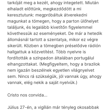
tarkóját meg a kezét, ahogy integetett. Miután
elhaladt előttünk, megkezdődött a mi
keresztutunk: megpróbáltuk átverekedni
magunkat a tömegen, hogy a parton ülőhelyet
találjunk, és legalább kivetítőn figyelemmel
követhessük az eseményeket. De már a hetedik
állomásnál tartott a szentatya, mikor ez végre
sikerült. Közben a tömegben préselődve rádión
hallgattuk a közvetítést. Több nyelvre is
fordították a színpadon általában portugálul
elhangzottakat. (Megfigyeltem, hogy a brazilok
nem igazán beszélnek egyetlen világnyelvet
sem. Nincs rá szükségük, jól vannak úgy, ahogy
vannak, elég nekik a saját nyelvük.)
Cristo nos convida…
Július 27-én, a vigílián már tényleg okosabbak