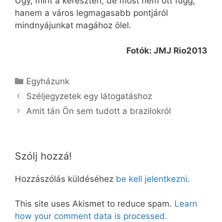
Úgy, mint a kereszten, de most nem ott függ,
hanem a város legmagasabb pontjáról
mindnyájunkat magához ölel.
Fotók: JMJ Rio2013
Kategória
Egyházunk
Széljegyzetek egy látogatáshoz
Amit tán Ön sem tudott a brazilokról
Szólj hozzá!
Hozzászólás küldéséhez
be kell jelentkezni
.
This site uses Akismet to reduce spam.
Learn
how your comment data is processed.