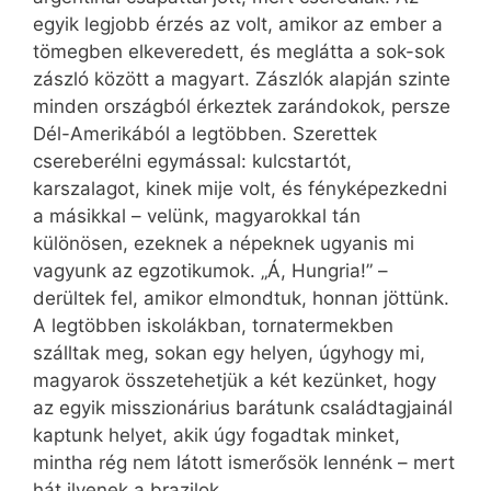
egyik legjobb érzés az volt, amikor az ember a
tömegben elkeveredett, és meglátta a sok-sok
zászló között a magyart. Zászlók alapján szinte
minden országból érkeztek zarándokok, persze
Dél-Amerikából a legtöbben. Szerettek
csereberélni egymással: kulcstartót,
karszalagot, kinek mije volt, és fényképezkedni
a másikkal – velünk, magyarokkal tán
különösen, ezeknek a népeknek ugyanis mi
vagyunk az egzotikumok. „Á, Hungria!” –
derültek fel, amikor elmondtuk, honnan jöttünk.
A legtöbben iskolákban, tornatermekben
szálltak meg, sokan egy helyen, úgyhogy mi,
magyarok összetehetjük a két kezünket, hogy
az egyik misszionárius barátunk családtagjainál
kaptunk helyet, akik úgy fogadtak minket,
mintha rég nem látott ismerősök lennénk – mert
hát ilyenek a brazilok.