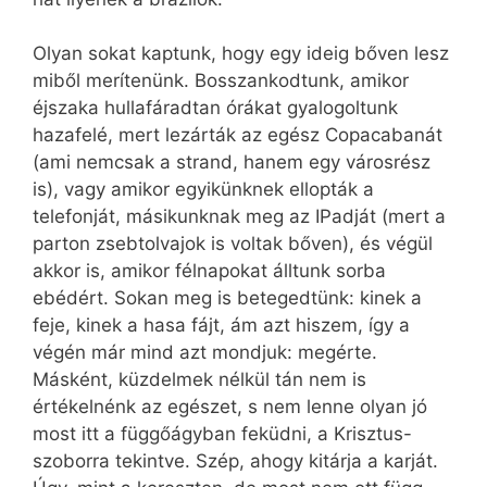
Olyan sokat kaptunk, hogy egy ideig bőven lesz
miből merítenünk. Bosszankodtunk, amikor
éjszaka hullafáradtan órákat gyalogoltunk
hazafelé, mert lezárták az egész Copacabanát
(ami nemcsak a strand, hanem egy városrész
is), vagy amikor egyikünknek ellopták a
telefonját, másikunknak meg az IPadját (mert a
parton zsebtolvajok is voltak bőven), és végül
akkor is, amikor félnapokat álltunk sorba
ebédért. Sokan meg is betegedtünk: kinek a
feje, kinek a hasa fájt, ám azt hiszem, így a
végén már mind azt mondjuk: megérte.
Másként, küzdelmek nélkül tán nem is
értékelnénk az egészet, s nem lenne olyan jó
most itt a függőágyban feküdni, a Krisztus-
szoborra tekintve. Szép, ahogy kitárja a karját.