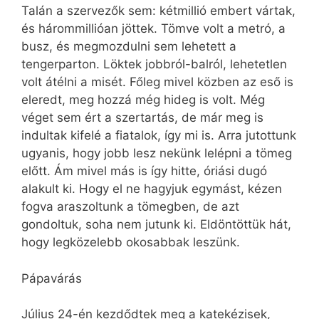
Talán a szervezők sem: kétmillió embert vártak,
és hárommillióan jöttek. Tömve volt a metró, a
busz, és megmozdulni sem lehetett a
tengerparton. Löktek jobbról-balról, lehetetlen
volt átélni a misét. Főleg mivel közben az eső is
eleredt, meg hozzá még hideg is volt. Még
véget sem ért a szertartás, de már meg is
indultak kifelé a fiatalok, így mi is. Arra jutottunk
ugyanis, hogy jobb lesz nekünk lelépni a tömeg
előtt. Ám mivel más is így hitte, óriási dugó
alakult ki. Hogy el ne hagyjuk egymást, kézen
fogva araszoltunk a tömegben, de azt
gondoltuk, soha nem jutunk ki. Eldöntöttük hát,
hogy legközelebb okosabbak leszünk.
Pápavárás
Július 24-én kezdődtek meg a katekézisek,