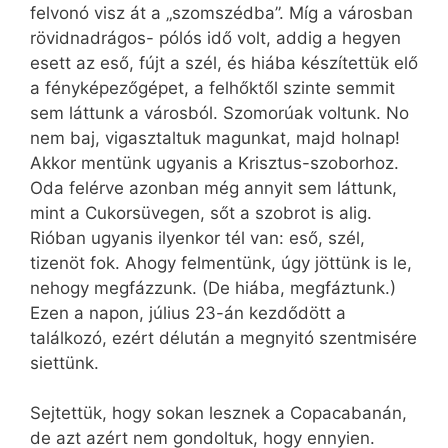
felvonó visz át a „szomszédba”. Míg a városban
rövidnadrágos- pólós idő volt, addig a hegyen
esett az eső, fújt a szél, és hiába készítettük elő
a fényképezőgépet, a felhőktől szinte semmit
sem láttunk a városból. Szomorúak voltunk. No
nem baj, vigasztaltuk magunkat, majd holnap!
Akkor mentünk ugyanis a Krisztus-szoborhoz.
Oda felérve azonban még annyit sem láttunk,
mint a Cukorsüvegen, sőt a szobrot is alig.
Rióban ugyanis ilyenkor tél van: eső, szél,
tizenöt fok. Ahogy felmentünk, úgy jöttünk is le,
nehogy megfázzunk. (De hiába, megfáztunk.)
Ezen a napon, július 23-án kezdődött a
találkozó, ezért délután a megnyitó szentmisére
siettünk.
Sejtettük, hogy sokan lesznek a Copacabanán,
de azt azért nem gondoltuk, hogy ennyien.