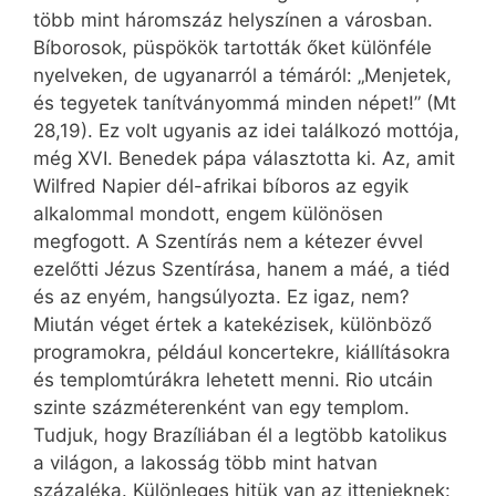
több mint háromszáz helyszínen a városban.
Bíborosok, püspökök tartották őket különféle
nyelveken, de ugyanarról a témáról: „Menjetek,
és tegyetek tanítványommá minden népet!” (Mt
28,19). Ez volt ugyanis az idei találkozó mottója,
még XVI. Benedek pápa választotta ki. Az, amit
Wilfred Napier dél-afrikai bíboros az egyik
alkalommal mondott, engem különösen
megfogott. A Szentírás nem a kétezer évvel
ezelőtti Jézus Szentírása, hanem a máé, a tiéd
és az enyém, hangsúlyozta. Ez igaz, nem?
Miután véget értek a katekézisek, különböző
programokra, például koncertekre, kiállításokra
és templomtúrákra lehetett menni. Rio utcáin
szinte százméterenként van egy templom.
Tudjuk, hogy Brazíliában él a legtöbb katolikus
a világon, a lakosság több mint hatvan
százaléka. Különleges hitük van az ittenieknek: