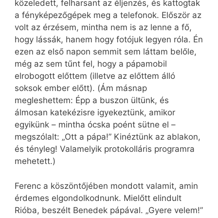
közeledett, felharsant az éljenzés, és kattogtak
a fényképezőgépek meg a telefonok. Először az
volt az érzésem, mintha nem is az lenne a fő,
hogy lássák, hanem hogy fotójuk legyen róla. Én
ezen az első napon semmit sem láttam belőle,
még az sem tűnt fel, hogy a pápamobil
elrobogott előttem (illetve az előttem álló
soksok ember előtt). (Ám másnap
megleshettem: Épp a buszon ültünk, és
álmosan katekézisre igyekeztünk, amikor
egyikünk – mintha ócska poént sütne el –
megszólalt: „Ott a pápa!” Kinéztünk az ablakon,
és tényleg! Valamelyik protokolláris programra
mehetett.)
Ferenc a köszöntőjében mondott valamit, amin
érdemes elgondolkodnunk. Mielőtt elindult
Rióba, beszélt Benedek pápával. „Gyere velem!”