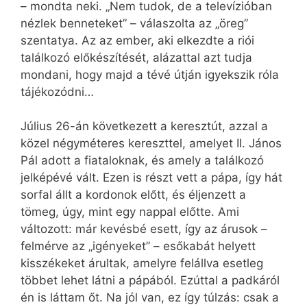
– mondta neki. „Nem tudok, de a televízióban
nézlek benneteket” – válaszolta az „öreg”
szentatya. Az az ember, aki elkezdte a riói
találkozó előkészítését, alázattal azt tudja
mondani, hogy majd a tévé útján igyekszik róla
tájékozódni…
Július 26-án következett a keresztút, azzal a
közel négyméteres kereszttel, amelyet II. János
Pál adott a fiataloknak, és amely a találkozó
jelképévé vált. Ezen is részt vett a pápa, így hát
sorfal állt a kordonok előtt, és éljenzett a
tömeg, úgy, mint egy nappal előtte. Ami
változott: már kevésbé esett, így az árusok –
felmérve az „igényeket” – esőkabát helyett
kisszékeket árultak, amelyre felállva esetleg
többet lehet látni a pápából. Ezúttal a padkáról
én is láttam őt. Na jól van, ez így túlzás: csak a