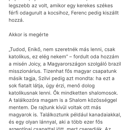
legszebb az volt, amikor egy kerekes székes
férfi odagurult a kocsihoz, Ferenc pedig kiszállt
hozzá.
Akkor is megérte
„Tudod, Enikő, nem szeretnék más lenni, csak
katolikus, ez elég nekem” – fordult oda hozzám
a misén Joicy, a Magyarországon szolgáló brazil
misszionárius. Tizenhat fős magyar csapatunk
másik tagja, Szilvi pedig azt mondta: ha ezt a
sok fiatalt látja, úgy érzi, menő dolog
katolikusnak lenni. Ők mindketten shalomosok.
A találkozóra magam is a Shalom közösséggel
mentem. De rajtunk kívül voltak ott más
magyarok is. Találkoztunk például kanadaiakkal,
és egy olyan lánnyal, aki a több ezer fős
argentínai csapattal jött, mert cserediák. Az