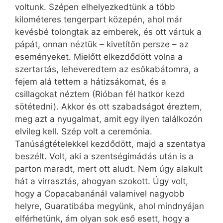
voltunk. Szépen elhelyezkedtünk a több
kilométeres tengerpart közepén, ahol már
kevésbé tolongtak az emberek, és ott vártuk a
pápát, onnan néztük – kivetítőn persze – az
eseményeket. Mielőtt elkezdődött volna a
szertartás, leheveredtem az esőkabátomra, a
fejem alá tettem a hátizsákomat, és a
csillagokat néztem (Rióban fél hatkor kezd
sötétedni). Akkor és ott szabadságot éreztem,
meg azt a nyugalmat, amit egy ilyen találkozón
elvileg kell. Szép volt a ceremónia.
Tanúságtételekkel kezdődött, majd a szentatya
beszélt. Volt, aki a szentségimádás után is a
parton maradt, mert ott aludt. Nem úgy alakult
hát a virrasztás, ahogyan szokott. Úgy volt,
hogy a Copacabanánál valamivel nagyobb
helyre, Guaratibába megyünk, ahol mindnyájan
elférhetünk, ám olyan sok eső esett, hogy a