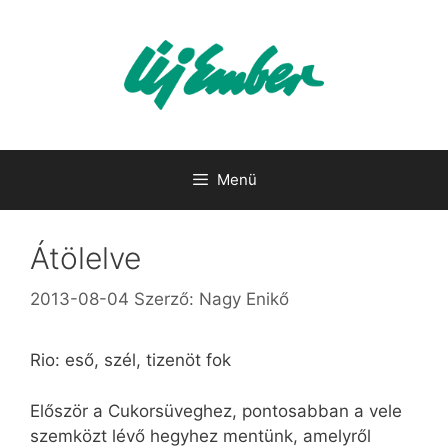
Kilépés
a
tartalomba
Menü
Átölelve
2013-08-04
Szerző:
Nagy Enikő
Rio: eső, szél, tizenöt fok
Először a Cukorsüveghez, pontosabban a vele
szemközt lévő hegyhez mentünk, amelyről