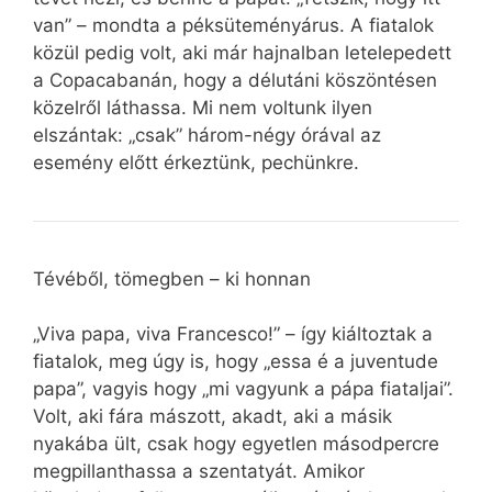
van” – mondta a péksüteményárus. A fiatalok
közül pedig volt, aki már hajnalban letelepedett
a Copacabanán, hogy a délutáni köszöntésen
közelről láthassa. Mi nem voltunk ilyen
elszántak: „csak” három-négy órával az
esemény előtt érkeztünk, pechünkre.
Tévéből, tömegben – ki honnan
„Viva papa, viva Francesco!” – így kiáltoztak a
fiatalok, meg úgy is, hogy „essa é a juventude
papa”, vagyis hogy „mi vagyunk a pápa fiataljai”.
Volt, aki fára mászott, akadt, aki a másik
nyakába ült, csak hogy egyetlen másodpercre
megpillanthassa a szentatyát. Amikor