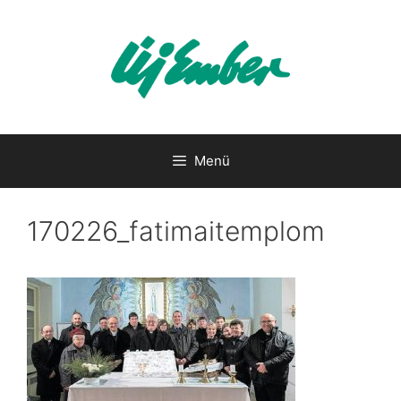
Kilépés
a
tartalomba
Menü
170226_fatimaitemplom