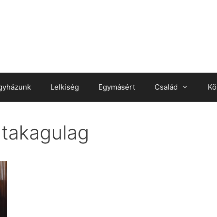
gyházunk
Lelkiség
Egymásért
Család
Kö
takagulag