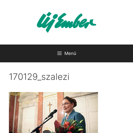
Kilépés
a
tartalomba
Menü
170129_szalezi