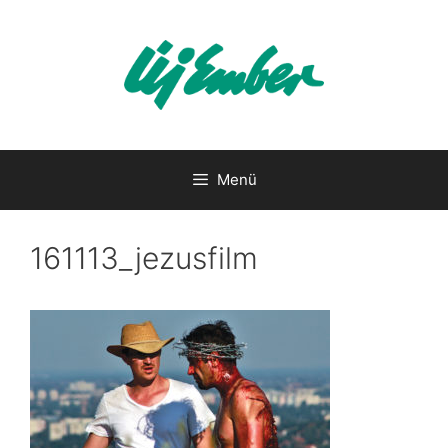
Kilépés
a
tartalomba
Menü
161113_jezusfilm