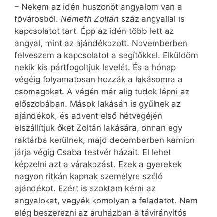
– Nekem az idén huszonöt angyalom van a
fővárosból.
Németh Zoltán
száz angyallal is
kapcsolatot tart. Épp az idén több lett az
angyal, mint az ajándékozott. Novemberben
felveszem a kapcsolatot a segítőkkel. Elküldöm
nekik kis pártfogoltjuk levelét. És a hónap
végéig folyamatosan hozzák a lakásomra a
csomagokat. A végén már alig tudok lépni az
előszobában. Mások lakásán is gyűlnek az
ajándékok, és advent első hétvégéjén
elszállítjuk őket Zoltán lakására, onnan egy
raktárba kerülnek, majd decemberben kamion
járja végig Csaba testvér házait. El lehet
képzelni azt a várakozást. Ezek a gyerekek
nagyon ritkán kapnak személyre szóló
ajándékot. Ezért is szoktam kérni az
angyalokat, vegyék komolyan a feladatot. Nem
elég beszerezni az áruházban a távirányítós