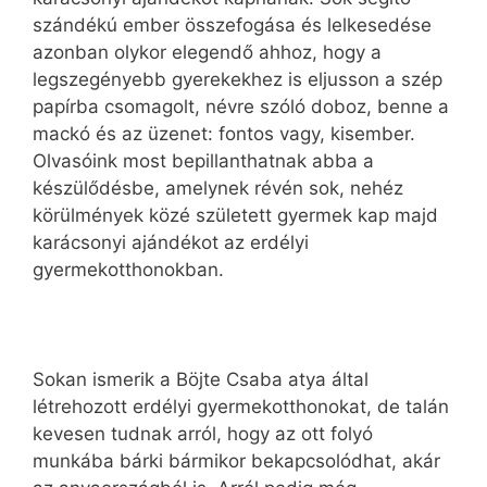
szándékú ember összefogása és lelkesedése
azonban olykor elegendő ahhoz, hogy a
legszegényebb gyerekekhez is eljusson a szép
papírba csomagolt, névre szóló doboz, benne a
mackó és az üzenet: fontos vagy, kisember.
Olvasóink most bepillanthatnak abba a
készülődésbe, amelynek révén sok, nehéz
körülmények közé született gyermek kap majd
karácsonyi ajándékot az erdélyi
gyermekotthonokban.
Sokan ismerik a Böjte Csaba atya által
létrehozott erdélyi gyermekotthonokat, de talán
kevesen tudnak arról, hogy az ott folyó
munkába bárki bármikor bekapcsolódhat, akár