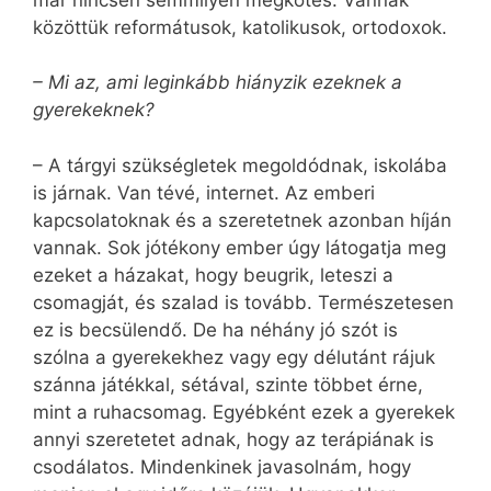
közöttük reformátusok, katolikusok, ortodoxok.
– Mi az, ami leginkább hiányzik ezeknek a
gyerekeknek?
– A tárgyi szükségletek megoldódnak, iskolába
is járnak. Van tévé, internet. Az emberi
kapcsolatoknak és a szeretetnek azonban híján
vannak. Sok jótékony ember úgy látogatja meg
ezeket a házakat, hogy beugrik, leteszi a
csomagját, és szalad is tovább. Természetesen
ez is becsülendő. De ha néhány jó szót is
szólna a gyerekekhez vagy egy délutánt rájuk
szánna játékkal, sétával, szinte többet érne,
mint a ruhacsomag. Egyébként ezek a gyerekek
annyi szeretetet adnak, hogy az terápiának is
csodálatos. Mindenkinek javasolnám, hogy