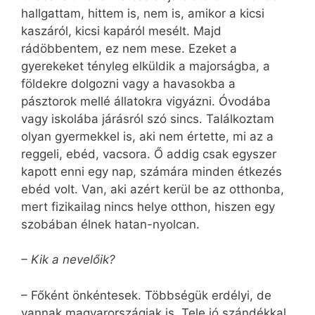
hallgattam, hittem is, nem is, amikor a kicsi
kaszáról, kicsi kapáról mesélt. Majd
rádöbbentem, ez nem mese. Ezeket a
gyerekeket tényleg elküldik a majorságba, a
földekre dolgozni vagy a havasokba a
pásztorok mellé állatokra vigyázni. Óvodába
vagy iskolába járásról szó sincs. Találkoztam
olyan gyermekkel is, aki nem értette, mi az a
reggeli, ebéd, vacsora. Ő addig csak egyszer
kapott enni egy nap, számára minden étkezés
ebéd volt. Van, aki azért kerül be az otthonba,
mert fizikailag nincs helye otthon, hiszen egy
szobában élnek hatan-nyolcan.
– Kik a nevelőik?
– Főként önkéntesek. Többségük erdélyi, de
vannak magyarországiak is. Tele jó szándékkal,