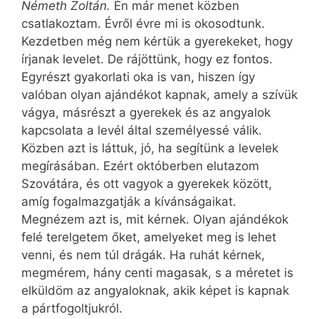
Németh Zoltán.
Én már menet közben
csatlakoztam. Évről évre mi is okosodtunk.
Kezdetben még nem kértük a gyerekeket, hogy
írjanak levelet. De rájöttünk, hogy ez fontos.
Egyrészt gyakorlati oka is van, hiszen így
valóban olyan ajándékot kapnak, amely a szívük
vágya, másrészt a gyerekek és az angyalok
kapcsolata a levél által személyessé válik.
Közben azt is láttuk, jó, ha segítünk a levelek
megírásában. Ezért októberben elutazom
Szovátára, és ott vagyok a gyerekek között,
amíg fogalmazgatják a kívánságaikat.
Megnézem azt is, mit kérnek. Olyan ajándékok
felé terelgetem őket, amelyeket meg is lehet
venni, és nem túl drágák. Ha ruhát kérnek,
megmérem, hány centi magasak, s a méretet is
elküldöm az angyaloknak, akik képet is kapnak
a pártfogoltjukról.