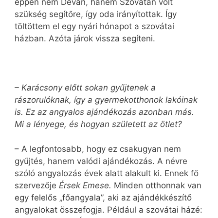
éppen nem Déván, hanem Szovátán volt
szükség segítőre, így oda irányítottak. Így
töltöttem el egy nyári hónapot a szovátai
házban. Azóta járok vissza segíteni.
– Karácsony előtt sokan gyűjtenek a
rászorulóknak, így a gyermekotthonok lakóinak
is. Ez az angyalos ajándékozás azonban más.
Mi a lényege, és hogyan született az ötlet?
– A legfontosabb, hogy ez csakugyan nem
gyűjtés, hanem valódi ajándékozás. A névre
szóló angyalozás évek alatt alakult ki. Ennek fő
szervezője
Érsek Emese.
Minden otthonnak van
egy felelős „főangyala”, aki az ajándékkészítő
angyalokat összefogja. Például a szovátai házé: