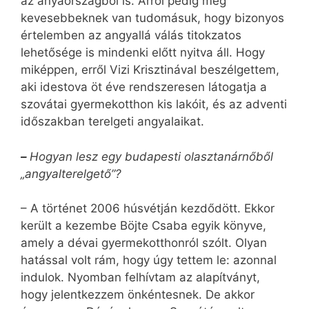
az anyaországból is. Arról pedig még
kevesebbeknek van tudomásuk, hogy bizonyos
értelemben az angyallá válás titokzatos
lehetősége is mindenki előtt nyitva áll. Hogy
miképpen, erről Vizi Krisztinával beszélgettem,
aki idestova öt éve rendszeresen látogatja a
szovátai gyermekotthon kis lakóit, és az adventi
időszakban terelgeti angyalaikat.
–
Hogyan lesz egy budapesti olasztanárnőből
„angyalterelgető”?
– A történet 2006 húsvétján kezdődött. Ekkor
került a kezembe Böjte Csaba egyik könyve,
amely a dévai gyermekotthonról szólt. Olyan
hatással volt rám, hogy úgy tettem le: azonnal
indulok. Nyomban felhívtam az alapítványt,
hogy jelentkezzem önkéntesnek. De akkor