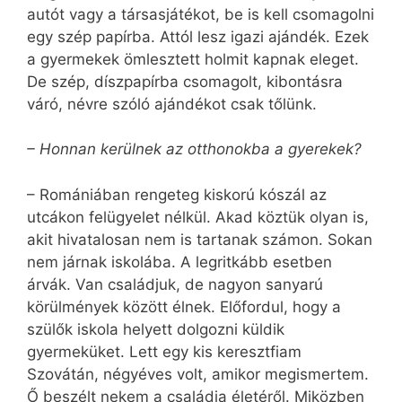
autót vagy a társasjátékot, be is kell csomagolni
egy szép papírba. Attól lesz igazi ajándék. Ezek
a gyermekek ömlesztett holmit kapnak eleget.
De szép, díszpapírba csomagolt, kibontásra
váró, névre szóló ajándékot csak tőlünk.
– Honnan kerülnek az otthonokba a gyerekek?
– Romániában rengeteg kiskorú kószál az
utcákon felügyelet nélkül. Akad köztük olyan is,
akit hivatalosan nem is tartanak számon. Sokan
nem járnak iskolába. A legritkább esetben
árvák. Van családjuk, de nagyon sanyarú
körülmények között élnek. Előfordul, hogy a
szülők iskola helyett dolgozni küldik
gyermeküket. Lett egy kis keresztfiam
Szovátán, négyéves volt, amikor megismertem.
Ő beszélt nekem a családja életéről. Miközben