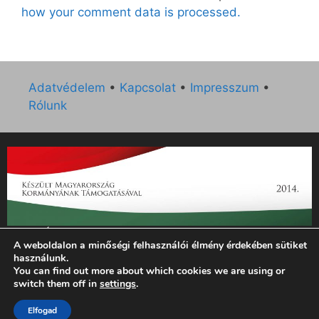
how your comment data is processed.
Adatvédelem
•
Kapcsolat
•
Impresszum
•
Rólunk
„Az Új Ember katolikus hetilap 2014. évi működésének
A weboldalon a minőségi felhasználói élmény érdekében sütiket
támogatását az EGYH-KCP-14-P-0121 sz. támogatási
használunk.
szerződés keretében 3 000 000 Ft összegben támogatta az
You can find out more about which cookies we are using or
Emberi Erőforrások Minisztériuma.”
switch them off in
settings
.
Elfogad
© 2026 Magyar Kurír - Új Ember
• Készült
GeneratePress