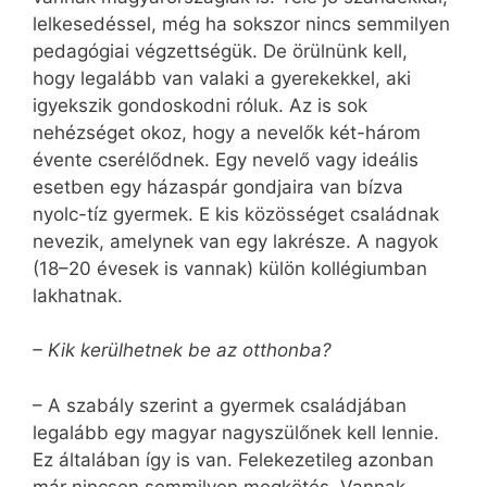
lelkesedéssel, még ha sokszor nincs semmilyen
pedagógiai végzettségük. De örülnünk kell,
hogy legalább van valaki a gyerekekkel, aki
igyekszik gondoskodni róluk. Az is sok
nehézséget okoz, hogy a nevelők két-három
évente cserélődnek. Egy nevelő vagy ideális
esetben egy házaspár gondjaira van bízva
nyolc-tíz gyermek. E kis közösséget családnak
nevezik, amelynek van egy lakrésze. A nagyok
(18–20 évesek is vannak) külön kollégiumban
lakhatnak.
– Kik kerülhetnek be az otthonba?
– A szabály szerint a gyermek családjában
legalább egy magyar nagyszülőnek kell lennie.
Ez általában így is van. Felekezetileg azonban
már nincsen semmilyen megkötés. Vannak