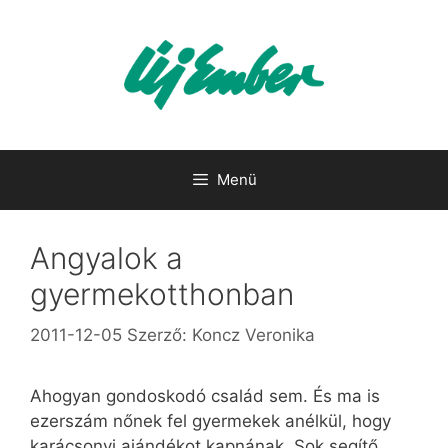
Kilépés
a
tartalomba
Menü
Angyalok a
gyermekotthonban
2011-12-05
Szerző:
Koncz Veronika
Ahogyan gondoskodó család sem. És ma is
ezerszám nőnek fel gyermekek anélkül, hogy
karácsonyi ajándékot kapnának. Sok segítő