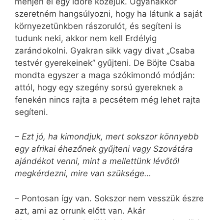
menjen el egy időre közéjük. Ugyanakkor
szeretném hangsúlyozni, hogy ha látunk a saját
környezetünkben rászorulót, és segíteni is
tudunk neki, akkor nem kell Erdélyig
zarándokolni. Gyakran sikk vagy divat „Csaba
testvér gyerekeinek” gyűjteni. De Böjte Csaba
mondta egyszer a maga szókimondó módján:
attól, hogy egy szegény sorsú gyereknek a
fenekén nincs rajta a pecsétem még lehet rajta
segíteni.
– Ezt jó, ha kimondjuk, mert sokszor könnyebb
egy afrikai éhezőnek gyűjteni vagy Szovátára
ajándékot venni, mint a mellettünk lévőtől
megkérdezni, mire van szüksége…
– Pontosan így van. Sokszor nem vesszük észre
azt, ami az orrunk előtt van. Akár