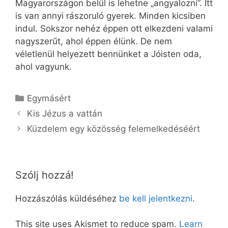
Magyarországon belül is lehetne „angyalozni”. Itt
is van annyi rászoruló gyerek. Minden kicsiben
indul. Sokszor nehéz éppen ott elkezdeni valami
nagyszerűt, ahol éppen élünk. De nem
véletlenül helyezett bennünket a Jóisten oda,
ahol vagyunk.
Kategória
Egymásért
Kis Jézus a vattán
Küzdelem egy közösség felemelkedéséért
Szólj hozzá!
Hozzászólás küldéséhez
be kell jelentkezni
.
This site uses Akismet to reduce spam.
Learn