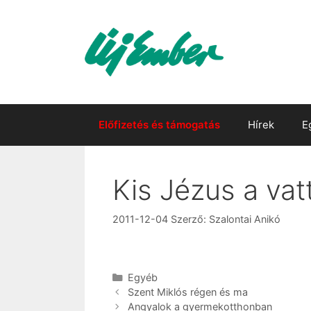
Kilépés
a
tartalomba
Előfizetés és támogatás
Hírek
E
Kis Jézus a vat
2011-12-04
Szerző:
Szalontai Anikó
Kategória
Egyéb
Szent Miklós régen és ma
Angyalok a gyermekotthonban