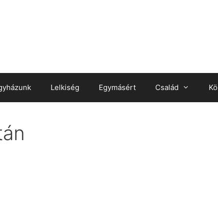
gyházunk
Lelkiség
Egymásért
Család
Kö
tán