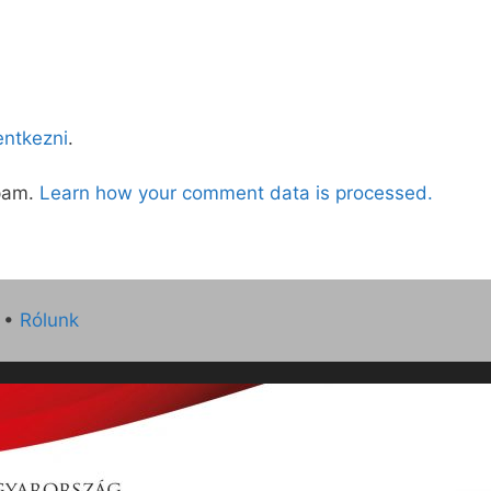
lentkezni
.
spam.
Learn how your comment data is processed.
•
Rólunk