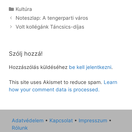
Kategória
Kultúra
Noteszlap: A tengerparti város
Volt kollégánk Táncsics-díjas
Szólj hozzá!
Hozzászólás küldéséhez
be kell jelentkezni
.
This site uses Akismet to reduce spam.
Learn
how your comment data is processed.
Adatvédelem
•
Kapcsolat
•
Impresszum
•
Rólunk