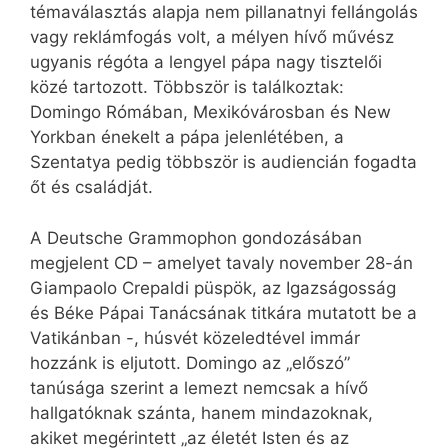
témaválasztás alapja nem pillanatnyi fellángolás
vagy reklámfogás volt, a mélyen hívő művész
ugyanis régóta a lengyel pápa nagy tisztelői
közé tartozott. Többször is találkoztak:
Domingo Rómában, Mexikóvárosban és New
Yorkban énekelt a pápa jelenlétében, a
Szentatya pedig többször is audiencián fogadta
őt és családját.
A Deutsche Grammophon gondozásában
megjelent CD – amelyet tavaly november 28-án
Giampaolo Crepaldi püspök, az Igazságosság
és Béke Pápai Tanácsának titkára mutatott be a
Vatikánban -, húsvét közeledtével immár
hozzánk is eljutott. Domingo az „előszó”
tanúsága szerint a lemezt nemcsak a hívő
hallgatóknak szánta, hanem mindazoknak,
akiket megérintett „az életét Isten és az