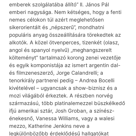
emberek szolgálatába állító” II. János Pál
emberi nagysága. Nem kétséges, hogy a fenti
nemes célokon túl azért meglehetősen
sikerorientált és „népszerű”, mondhatni
populáris anyag összeállítására törekedtek az
alkotók. A közel ötvenperces, tizenkét (olasz,
angol és spanyol nyelvű) „meghangszerelt
költeményt” tartalmazó korong zenei vezetője
és egyik komponistája az ismert argentin dal-
és filmzeneszerző, Jorge Calandrelli; a
tenorkirály partnerei pedig – Andrea Bocelli
kivételével – ugyancsak a show-biznisz és a
mozi világából érkeztek. A részben norvég
származású, több platinalemezzel büszkélkedő
ifjú amerikai sztár, Josh Groban, a színész-
énekesnő, Vanessa Williams, vagy a walesi
mezzo, Katherine Jenkins neve a
legkülönbözőbb érdeklődésű hallgatókat