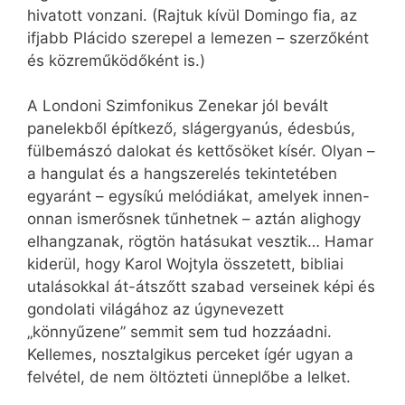
hivatott vonzani. (Rajtuk kívül Domingo fia, az
ifjabb Plácido szerepel a lemezen – szerzőként
és közreműködőként is.)
A Londoni Szimfonikus Zenekar jól bevált
panelekből építkező, slágergyanús, édesbús,
fülbemászó dalokat és kettősöket kísér. Olyan –
a hangulat és a hangszerelés tekintetében
egyaránt – egysíkú melódiákat, amelyek innen-
onnan ismerősnek tűnhetnek – aztán alighogy
elhangzanak, rögtön hatásukat vesztik… Hamar
kiderül, hogy Karol Wojtyla összetett, bibliai
utalásokkal át-átszőtt szabad verseinek képi és
gondolati világához az úgynevezett
„könnyűzene” semmit sem tud hozzáadni.
Kellemes, nosztalgikus perceket ígér ugyan a
felvétel, de nem öltözteti ünneplőbe a lelket.