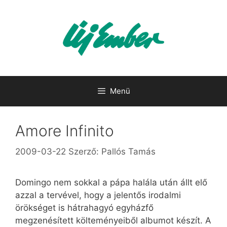
Kilépés
a
tartalomba
Menü
Amore Infinito
2009-03-22
Szerző:
Pallós Tamás
Domingo nem sokkal a pápa halála után állt elő
azzal a tervével, hogy a jelentős irodalmi
örökséget is hátrahagyó egyházfő
megzenésített költeményeiből albumot készít. A