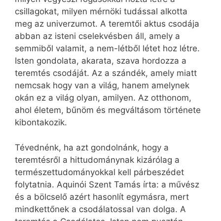
csillagokat, milyen mérnöki tudással alkotta
meg az univerzumot. A teremtői aktus csodája
abban az isteni cselekvésben áll, amely a
semmiből valamit, a nem-létből létet hoz létre.
Isten gondolata, akarata, szava hordozza a
teremtés csodáját. Az a szándék, amely miatt
nemcsak hogy van a világ, hanem amelynek
okán ez a világ olyan, amilyen. Az otthonom,
ahol életem, bűnöm és megváltásom története
kibontakozik.
Tévednénk, ha azt gondolnánk, hogy a
teremtésről a hittudománynak kizárólag a
természettudományokkal kell párbeszédet
folytatnia. Aquinói Szent Tamás írta: a művész
és a bölcselő azért hasonlít egymásra, mert
mindkettőnek a csodálatossal van dolga. A