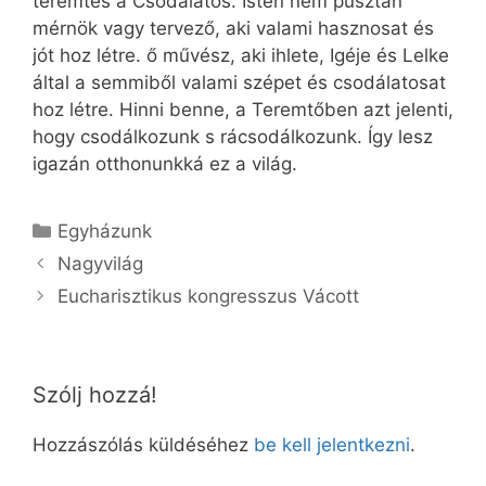
teremtés a Csodálatos. Isten nem pusztán
mérnök vagy tervező, aki valami hasznosat és
jót hoz létre. ő művész, aki ihlete, Igéje és Lelke
által a semmiből valami szépet és csodálatosat
hoz létre. Hinni benne, a Teremtőben azt jelenti,
hogy csodálkozunk s rácsodálkozunk. Így lesz
igazán otthonunkká ez a világ.
Kategória
Egyházunk
Nagyvilág
Eucharisztikus kongresszus Vácott
Szólj hozzá!
Hozzászólás küldéséhez
be kell jelentkezni
.