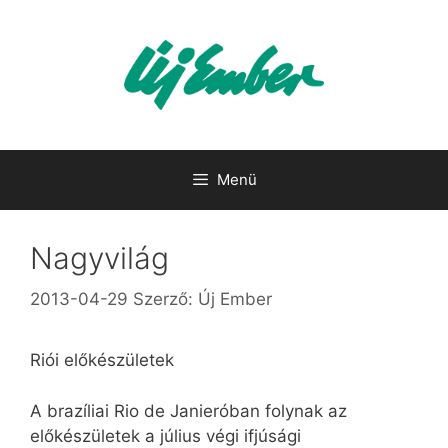
Kilépés
a
tartalomba
Menü
Nagyvilág
2013-04-29
Szerző:
Új Ember
Riói előkészületek
A brazíliai Rio de Janieróban folynak az
előkészületek a július végi ifjúsági