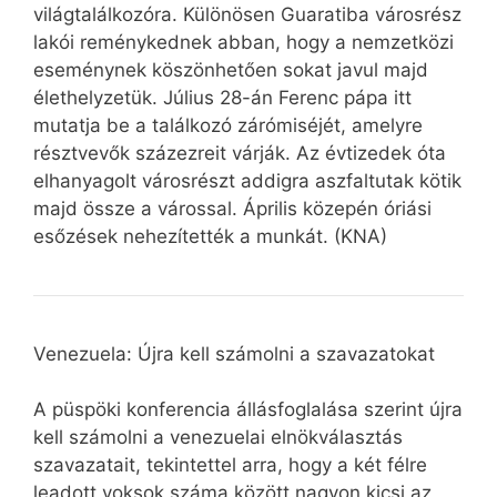
világtalálkozóra. Különösen Guaratiba városrész
lakói reménykednek abban, hogy a nemzetközi
eseménynek köszönhetően sokat javul majd
élethelyzetük. Július 28-án Ferenc pápa itt
mutatja be a találkozó zárómiséjét, amelyre
résztvevők százezreit várják. Az évtizedek óta
elhanyagolt városrészt addigra aszfaltutak kötik
majd össze a várossal. Április közepén óriási
esőzések nehezítették a munkát. (KNA)
Venezuela: Újra kell számolni a szavazatokat
A püspöki konferencia állásfoglalása szerint újra
kell számolni a venezuelai elnökválasztás
szavazatait, tekintettel arra, hogy a két félre
leadott voksok száma között nagyon kicsi az