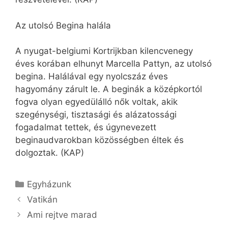
Az utolsó Begina halála
A nyugat-belgiumi Kortrijkban kilencvenegy
éves korában elhunyt Marcella Pattyn, az utolsó
begina. Halálával egy nyolcszáz éves
hagyomány zárult le. A beginák a középkortól
fogva olyan egyedülálló nők voltak, akik
szegénységi, tisztasági és alázatossági
fogadalmat tettek, és úgynevezett
beginaudvarokban közösségben éltek és
dolgoztak. (KAP)
Kategória
Egyházunk
Vatikán
Ami rejtve marad