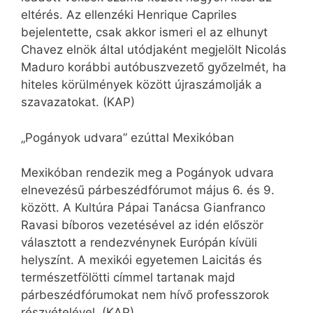
eltérés. Az ellenzéki Henrique Capriles
bejelentette, csak akkor ismeri el az elhunyt
Chavez elnök által utódjaként megjelölt Nicolás
Maduro korábbi autóbuszvezető győzelmét, ha
hiteles körülmények között újraszámolják a
szavazatokat. (KAP)
„Pogányok udvara” ezúttal Mexikóban
Mexikóban rendezik meg a Pogányok udvara
elnevezésű párbeszédfórumot május 6. és 9.
között. A Kultúra Pápai Tanácsa Gianfranco
Ravasi bíboros vezetésével az idén először
választott a rendezvénynek Európán kívüli
helyszínt. A mexikói egyetemen Laicitás és
természetfölötti címmel tartanak majd
párbeszédfórumokat nem hívő professzorok
részvételével. (KAP)