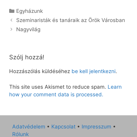
Kategória
Egyházunk
Szeminaristák és tanáraik az Örök Városban
Nagyvilág
Szólj hozzá!
Hozzászólás küldéséhez
be kell jelentkezni
.
This site uses Akismet to reduce spam.
Learn
how your comment data is processed.
Adatvédelem
•
Kapcsolat
•
Impresszum
•
Rólunk