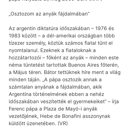
„Osztozom az anyák fájdalmában”
Az argentin diktatúra időszakában – 1976 és
1983 között – a dél-amerikai országban több
tízezer személy, köztük számos fiatal tűnt el
nyomtalanul. Ezeknek a fiataloknak a
hozzátartozói – főként az anyák – minden este
néma tüntetést tartottak Buenos Aires főterén,
a Május téren. Bátor tettüknek híre ment a világ
minden táján. „A pápa osztozik annak a
számtalan anyának a fájdalmában, akik
Argentína történelmének ebben a nehéz
időszakában veszítették el gyermekeiket” – írja
Ferenc pápa a Plaza de Mayó-i anyák
vezetőjének, Hebe de Bonafini asszonynak
küldött üzenetében. (VR)