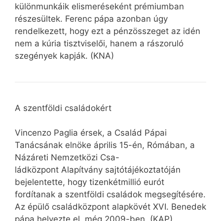
különmunkáik elismeréseként prémiumban
részesültek. Ferenc pápa azonban úgy
rendelkezett, hogy ezt a pénzösszeget az idén
nem a kúria tisztviselői, hanem a rászoruló
szegények kapják. (KNA)
A szentföldi családokért
Vincenzo Paglia érsek, a Család Pápai
Tanácsának elnöke április 15-én, Rómában, a
Názáreti Nemzetközi Csa-
ládközpont Alapítvány sajtótájékoztatóján
bejelentette, hogy tizenkétmillió eurót
fordítanak a szentföldi családok megsegítésére.
Az épülő családközpont alapkövét XVI. Benedek
pápa helyezte el, még 2009-ben. (KAP)