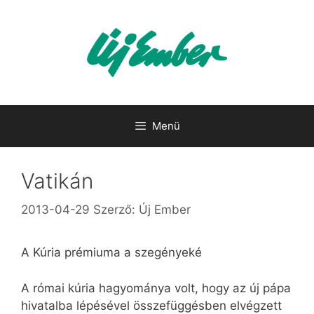
Kilépés
a
tartalomba
Menü
Vatikán
2013-04-29
Szerző:
Új Ember
A Kúria prémiuma a szegényeké
A római kúria hagyománya volt, hogy az új pápa
hivatalba lépésével összefüggésben elvégzett