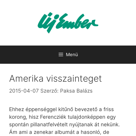
Kilépés
a
tartalomba
Menü
Amerika visszainteget
2015-04-07
Szerző:
Paksa Balázs
Ehhez éppenséggel kitűnő bevezető a friss
korong, hisz Ferencziék tulajdonképpen egy
spontán pillanatfelvételt nyújtanak át nekünk.
Ám ami a zenekar albumát a hasonló, de