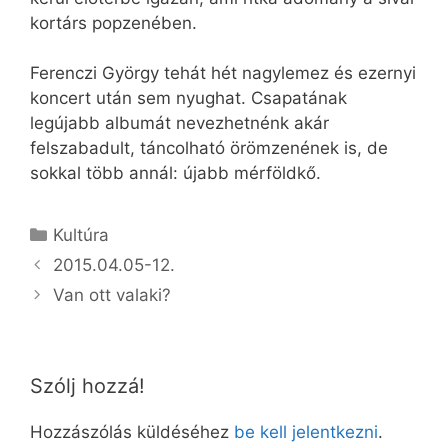
kortárs popzenében.
Ferenczi György tehát hét nagylemez és ezernyi
koncert után sem nyughat. Csapatának
legújabb albumát nevezhetnénk akár
felszabadult, táncolható örömzenének is, de
sokkal több annál: újabb mérföldkő.
Kategória
Kultúra
2015.04.05-12.
Van ott valaki?
Szólj hozzá!
Hozzászólás küldéséhez
be kell jelentkezni
.