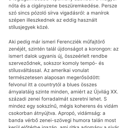
nóta és a cigányzene beszüremkedése. Persze
szó sincs pózoló sírva vigadásról: a manírok
szépen illeszkednek az eddig használt
stílusjegyek közé.
Aki pedig már ismeri Ferencziék műfajtörő
zenéjét, szintén talál újdonságot a korongon: az
ismert dalok ugyanis új, összeérlelt rendbe
szerveződnek, sokszor komoly tempó- és
stílusváltással. Az amerikai vonulat
természetesen alaposan megerősödött:
felvonul itt a countrytól a blues összes
árnyalatáig szinte minden, amiért az Újvilág XX.
századi zenei forradalmát szeretni lehet. S
mindez egy sokszínű, mégis koherens és vidám
csokorban átnyújtva. Apropó, vidámság: a
banda vérbő zenei-szövegi humora talán most
kerül előtérbe igazán, ami ritka adomány a sivár