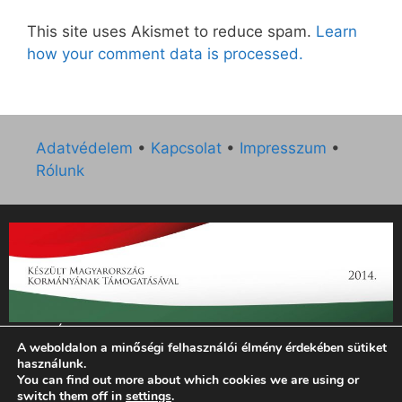
This site uses Akismet to reduce spam.
Learn
how your comment data is processed.
Adatvédelem
•
Kapcsolat
•
Impresszum
•
Rólunk
„Az Új Ember katolikus hetilap 2014. évi működésének
A weboldalon a minőségi felhasználói élmény érdekében sütiket
támogatását az EGYH-KCP-14-P-0121 sz. támogatási
használunk.
szerződés keretében 3 000 000 Ft összegben támogatta az
You can find out more about which cookies we are using or
Emberi Erőforrások Minisztériuma.”
switch them off in
settings
.