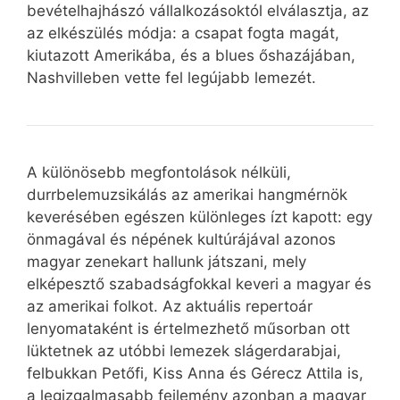
bevételhajhászó vállalkozásoktól elválasztja, az
az elkészülés módja: a csapat fogta magát,
kiutazott Amerikába, és a blues őshazájában,
Nashvilleben vette fel legújabb lemezét.
A különösebb megfontolások nélküli,
durrbelemuzsikálás az amerikai hangmérnök
keverésében egészen különleges ízt kapott: egy
önmagával és népének kultúrájával azonos
magyar zenekart hallunk játszani, mely
elképesztő szabadságfokkal keveri a magyar és
az amerikai folkot. Az aktuális repertoár
lenyomataként is értelmezhető műsorban ott
lüktetnek az utóbbi lemezek slágerdarabjai,
felbukkan Petőfi, Kiss Anna és Gérecz Attila is,
a legizgalmasabb fejlemény azonban a magyar