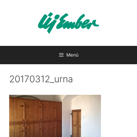
Kilépés
a
tartalomba
Menü
20170312_urna