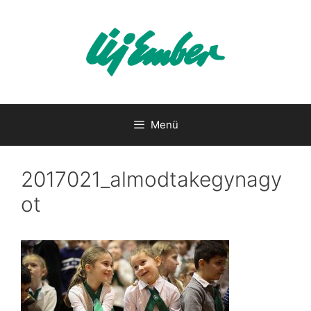
Kilépés
a
tartalomba
Menü
2017021_almodtakegynagy
ot