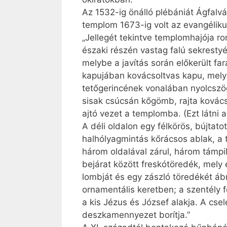
Az 1532-ig önálló plébániát Ágfalvá
templom 1673-ig volt az evangélik
„Jellegét tekintve templomhajója ro
északi részén vastag falú sekrestyév
melybe a javítás során előkerült fa
kapujában kovácsoltvas kapu, melyet
tetőgerincének vonalában nyolcszög
sisak csúcsán kőgömb, rajta kovács
ajtó vezet a templomba. (Ezt látni 
A déli oldalon egy félkörös, bújtat
halhólyagmintás kőrácsos ablak, a t
három oldalával zárul, három támpill
bejárat között freskótöredék, mely e
lombját és egy zászló töredékét ábr
ornamentális keretben; a szentély f
a kis Jézus és József alakja. A cs
deszkamennyezet borítja.”