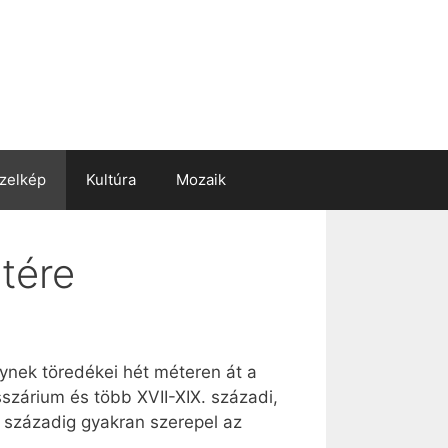
zelkép
Kultúra
Mozaik
tére
lynek töredékei hét méteren át a
sszárium és több XVII-XIX. századi,
I. századig gyakran szerepel az