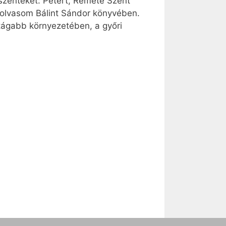
 szenteket: Pétert, Remete Szent
– olvasom Bálint Sándor könyvében.
tágabb környezetében, a győri