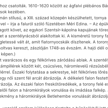
hoz csatolták. 1610-1620 között az ágfalvi plébános Bánf
usok kezében.
mán stílusú, a XIII. század közepén készülhetett, tornya
el – írja a faluról szóló füzetében Méri Edina. – Az épül
ragott követ, az egykori Szentsír-kápolna kapujának tör
 a szentélyrácsból alakítottak ki. A kisméretű torony fa
letessé vált át, amit fiatornyocskák díszítenek. A toro
oltvas kereszt, zászlóján 1748-as évszám. A hajó déli o
a képen.)
ott vasrácsos és egy félköríves záródású ablak. A szenté
ámpillérek között két, csúcsíves, háromlevelű rézsűsbél
érrel. Északi folytatása a sekrestye, két félköríves lőré
gy női szent fél arcát ábrázolja. A délkeleti falon festet
ázolja. Az északi falon freskótöredékek, a torony felé e
előli falon a háromkirályok vonulása és imádása falkép. 
elekmény a háromkirályok Betlehembe vonulását ábrázolja