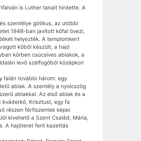
alván is Luther tanait hirdette. A
 és szentélye gótikus, az utóbbi
etet 1948-ban javított kőfal övezi,
edékét helyezték. A templomkert
ragott kőből készült, a hajó
nyban körben csúcsíves ablakok, a
ldalán levő szélfogóból középkori
ly falán további három: egy
letű ablak. A szentély a nyolcszög
sszerű ablakkal. Az első ablak és a
t kváderkő, Krisztust, egy fa
ső részen férfiszentek képei
Jól kivehető a Szent Család, Mária,
. A hajóteret fent kazettás