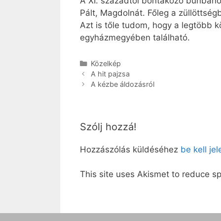
A XI. századtól bontakozó bűnbánó,
Pált, Magdolnát. Főleg a züllöttsé
Azt is tőle tudom, hogy a legtöbb
egyházmegyében található.
Kategória
Közelkép
A hit pajzsa
A kézbe áldozásról
Szólj hozzá!
Hozzászólás küldéséhez
be kell je
This site uses Akismet to reduce 