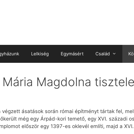
gyházunk
Lelkiség
Egymásért
Család
Kö
 Mária Magdolna tisztele
 végzett ásatások során római építményt tártak fel, me
Előkerült még egy Árpád-kori temető, egy XVI. századi o
templomot először egy 1397-es oklevél említi, majd a XV