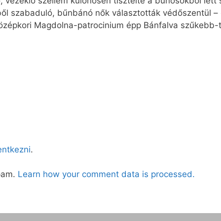
 vezeklő szellem különösen tisztelte a bűnösökből lett
gből szabaduló, bűnbánó nők választották védőszentül 
 középkori Magdolna-patrocinium épp Bánfalva szűkebb-
lentkezni
.
spam.
Learn how your comment data is processed.