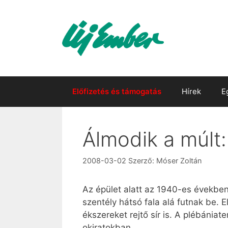
Kilépés
a
tartalomba
Előfizetés és támogatás
Hírek
E
Álmodik a múlt:
2008-03-02
Szerző:
Móser Zoltán
Az épület alatt az 1940-es években
szentély hátsó fala alá futnak be. 
ékszereket rejtő sír is. A plébánia
okiratokban.