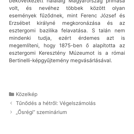
bekövetkezett haláláig Magyarország prímása
volt, és nevéhez többek között olyan
események fűződnek, mint Ferenc József és
Erzsébet királyné megkoronázása és az
esztergomi bazilika felavatása. S talán nem
mindenki tudja, ezért érdemes azt is
megemlíteni, hogy 1875-ben ő alapította az
esztergomi Keresztény Múzeumot is a római
Bertinelli-képgyűjtemény megvásárlásával.
Kategória
Közelkép
Tűnődés a hétről: Végelszámolás
„Ősrégi” szeminárium