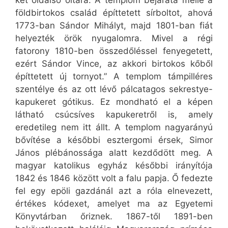
két oldalsó oltára. A templom bejárata mellé a
földbirtokos család építtetett sírboltot, ahová
1773-ban Sándor Mihályt, majd 1801-ban fiát
helyezték örök nyugalomra. Mivel a régi
fatorony 1810-ben összedőléssel fenyegetett,
ezért Sándor Vince, az akkori birtokos kőből
építtetett új tornyot.” A templom támpilléres
szentélye és az ott lévő pálcatagos sekrestye-
kapukeret gótikus. Ez mondható el a képen
látható csúcsíves kapukeretről is, amely
eredetileg nem itt állt. A templom nagyarányú
bővítése a későbbi esztergomi érsek, Simor
János plébánossága alatt kezdődött meg. A
magyar katolikus egyház későbbi irányítója
1842 és 1846 között volt a falu papja. Ő fedezte
fel egy epöli gazdánál azt a róla elnevezett,
értékes kódexet, amelyet ma az Egyetemi
Könyvtárban őriznek. 1867-től 1891-ben