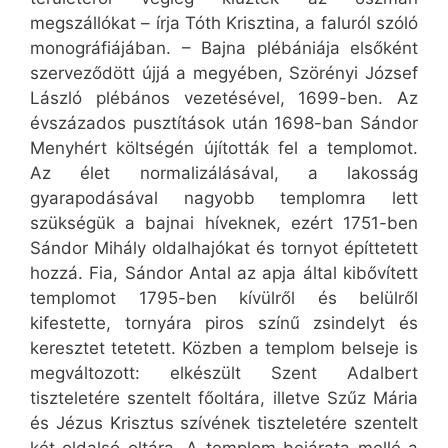
megszállókat – írja Tóth Krisztina, a faluról szóló
monográfiájában. – Bajna plébániája elsőként
szerveződött újjá a megyében, Szörényi József
László plébános vezetésével, 1699-ben. Az
évszázados pusztítások után 1698-ban Sándor
Menyhért költségén újították fel a templomot.
Az élet normalizálásával, a lakosság
gyarapodásával nagyobb templomra lett
szükségük a bajnai híveknek, ezért 1751-ben
Sándor Mihály oldalhajókat és tornyot építtetett
hozzá. Fia, Sándor Antal az apja által kibővített
templomot 1795-ben kívülről és belülről
kifestette, tornyára piros színű zsindelyt és
keresztet tetetett. Közben a templom belseje is
megváltozott: elkészült Szent Adalbert
tiszteletére szentelt főoltára, illetve Szűz Mária
és Jézus Krisztus szívének tiszteletére szentelt