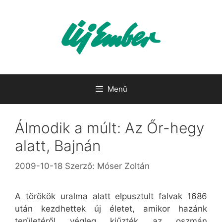
Kilépés
a
tartalomba
Menü
Álmodik a múlt: Az Őr-hegy
alatt, Bajnán
2009-10-18
Szerző:
Móser Zoltán
A törökök uralma alatt elpusztult falvak 1686
után kezdhettek új életet, amikor hazánk
területéről végleg kiűzték az oszmán