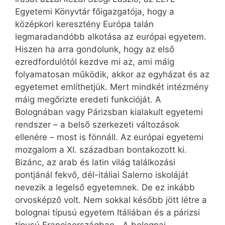
Egyetemi Könyvtár főigazgatója, hogy a
középkori keresztény Európa talán
legmaradandóbb alkotása az európai egyetem.
Hiszen ha arra gondolunk, hogy az első
ezredfordulótól kezdve mi az, ami máig
folyamatosan működik, akkor az egyházat és az
egyetemet említhetjük. Mert mindkét intézmény
máig megőrizte eredeti funkcióját. A
Bolognában vagy Párizsban kialakult egyetemi
rendszer – a belső szerkezeti változások
ellenére – most is fönnáll. Az európai egyetemi
mozgalom a XI. században bontakozott ki.
Bizánc, az arab és latin világ találkozási
pontjánál fekvő, dél-itáliai Salerno iskoláját
nevezik a legelső egyetemnek. De ez inkább
orvosképző volt. Nem sokkal később jött létre a
bolognai típusú egyetem Itáliában és a párizsi