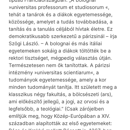
típusú Franciaországban. „A bolognai
»universitas professorum et studiosorum «,
tehát a tanárok és a diákok egyetemessége,
közössége, amelyet a tudás továbbadása, a
tanítás és a tanulás céljából hívtak életre. Ez
demokratikusabb szerkezetű a párizsinál – írja
Szögi László. – A bolognai és más itáliai
egyetemeken sokáig a diákok töltötték be a
rektori tisztséget, mégpedig választás útján.
Természetesen nem ők tanítottak. A párizsi
intézmény »universitas scientiarum«, a
tudományok egyetemessége, amely a kor
minden tudományát tanítja. Itt született meg a
klasszikus négy fakultás, a bölcsészeti (ars),
ami előkészítő jellegű, a jogi, az orvosi és a
legfelsőbb, a teológiai.” (Csak zárójelben
említjük meg, hogy Közép-Európában a XIV.
században alapították az első egyetemeket: