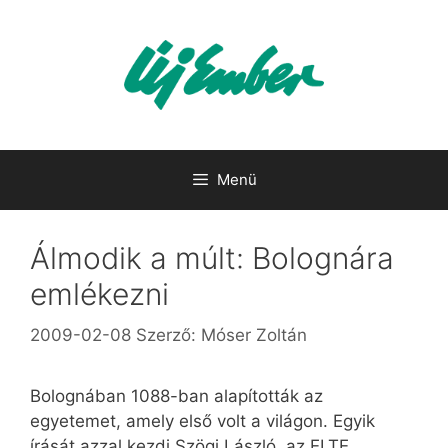
Kilépés
a
tartalomba
Menü
Álmodik a múlt: Bolognára
emlékezni
2009-02-08
Szerző:
Móser Zoltán
Bolognában 1088-ban alapították az
egyetemet, amely első volt a világon. Egyik
írását azzal kezdi Szögi László, az ELTE