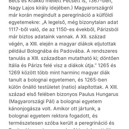
Bécs és Krakkó mellett Pécsett is, 1367-ben,
Nagy Lajos király idejében.) Magyarországról
már korán megindult a peregrináció a külföldi
egyetemekre: „A legelső, még bizonytalan adat
1117-ből való, de az 1150-es évekből, Párizsból
már biztos adataink vannak. A XII. század
végén, a XIII. elején a magyar diákok eljutottak
például Bolognába és Padovába. A rendszeres
tanulás a XIII. században mutatható ki; döntően
Itália és Párizs felé visz a diákok útja.” 1265 és
1269 között több mint harminc magyar diák
tanult a bolognai egyetemen, és 1265-ben
külön önálló testületet (natio) alapítottak. A XIII.
század első felében bizonyos Paulus Hungarus
(Magyarországi Pál) a bolognai egyetem
kánonjogásza volt. Amikor ott jártunk, a
bolognai egyetem rektora fogadott, és
természetesen szóba került a peregrináció és