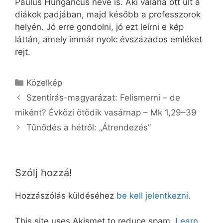
Paulus Hungaricus neve is. Aki valaha ott ült a
diákok padjában, majd később a professzorok
helyén. Jó erre gondolni, jó ezt leírni e kép
láttán, amely immár nyolc évszázados emléket
rejt.
Kategória
Közelkép
Szentírás-magyarázat: Felismerni – de
miként? Évközi ötödik vasárnap – Mk 1,29–39
Tűnődés a hétről: „Átrendezés”
Szólj hozzá!
Hozzászólás küldéséhez
be kell jelentkezni
.
This site uses Akismet to reduce spam.
Learn