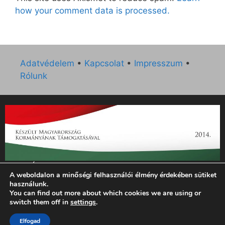
how your comment data is processed.
Adatvédelem
•
Kapcsolat
•
Impresszum
•
Rólunk
„Az Új Ember katolikus hetilap 2014. évi működésének
A weboldalon a minőségi felhasználói élmény érdekében sütiket
támogatását az EGYH-KCP-14-P-0121 sz. támogatási
használunk.
szerződés keretében 3 000 000 Ft összegben támogatta az
You can find out more about which cookies we are using or
Emberi Erőforrások Minisztériuma.”
switch them off in
settings
.
© 2026 Magyar Kurír - Új Ember
• Készült
GeneratePress
Elfogad