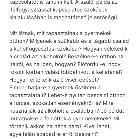
kapcsolatot is tanulni kell. A szülői példa az
italfogyasztással kapcsolatos szokások
kialakulásában is meghatározó jelentőségű.
Mit látnak, mit tapasztalnak a gyermekek
otthon? Milyenek a szűkebb és a tágabb család
alkoholfogyasztási szokásai? Hogyan vélekedik
a család az alkoholról? Beszélnek-e otthon az
italról, és ha igen, hogyan? Előfordul-e, hogy
rokoni körben valaki többet ivott a kelleténél?
Hogyan értékelik az ő viselkedését?
Elmondhatja-e a gyermek őszintén a
tapasztalatait? Lehet-e nyíltan beszélni otthon
a furcsa, szokatlan eseményekről is? Mire
használják az alkoholt a családban? Jó példát
mutatnak-e a felnőttek a gyermekeknek? Mi
történik akkor, ha néha nem? Kivel lehet,
egyáltalán szabad-e erről beszélni?