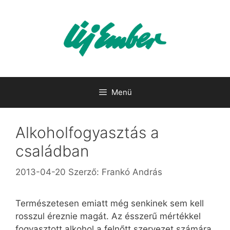
Kilépés
a
tartalomba
Menü
Alkoholfogyasztás a
családban
2013-04-20
Szerző:
Frankó András
Természetesen emiatt még senkinek sem kell
rosszul éreznie magát. Az ésszerű mértékkel
fogyasztott alkohol a felnőtt szervezet számára