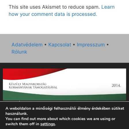
This site uses Akismet to reduce spam.
Learn
how your comment data is processed.
Adatvédelem
•
Kapcsolat
•
Impresszum
•
Rólunk
„Az Új Ember katolikus hetilap 2014. évi működésének
A weboldalon a minőségi felhasználói élmény érdekében sütiket
támogatását az EGYH-KCP-14-P-0121 sz. támogatási
használunk.
szerződés keretében 3 000 000 Ft összegben támogatta az
You can find out more about which cookies we are using or
Emberi Erőforrások Minisztériuma.”
switch them off in
settings
.