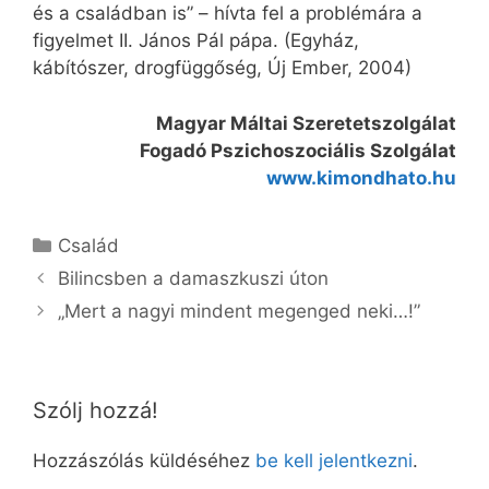
és a családban is” – hívta fel a problémára a
figyelmet II. János Pál pápa. (Egyház,
kábítószer, drogfüggőség, Új Ember, 2004)
Magyar Máltai Szeretetszolgálat
Fogadó Pszichoszociális Szolgálat
www.kimondhato.hu
Kategória
Család
Bilincsben a damaszkuszi úton
„Mert a nagyi mindent megenged neki…!”
Szólj hozzá!
Hozzászólás küldéséhez
be kell jelentkezni
.