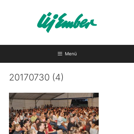
Kilépés
a
tartalomba
Menü
20170730 (4)