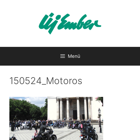
Kilépés
a
tartalomba
Menü
150524_Motoros