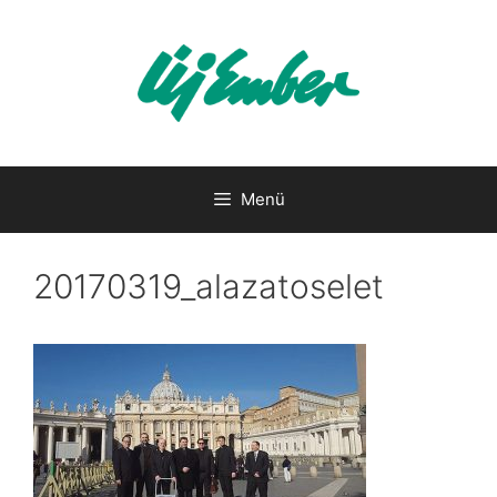
Kilépés
a
tartalomba
Menü
20170319_alazatoselet