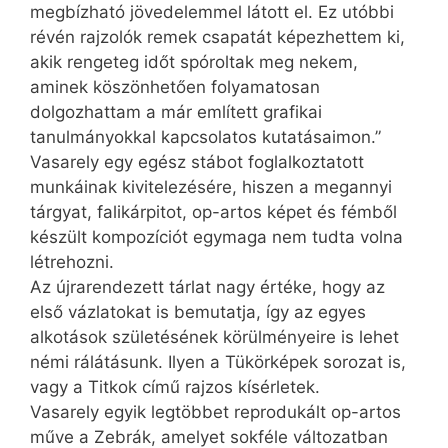
megbízható jövedelemmel látott el. Ez utóbbi
révén rajzolók remek csapatát képezhettem ki,
akik rengeteg időt spóroltak meg nekem,
aminek köszönhetően folyamatosan
dolgozhattam a már említett grafikai
tanulmányokkal kapcsolatos kutatásaimon.”
Vasarely egy egész stábot foglalkoztatott
munkáinak kivitelezésére, hiszen a megannyi
tárgyat, falikárpitot, op-artos képet és fémből
készült kompozíciót egymaga nem tudta volna
létrehozni.
Az újrarendezett tárlat nagy értéke, hogy az
első vázlatokat is bemutatja, így az egyes
alkotások születésének körülményeire is lehet
némi rálátásunk. Ilyen a Tükörképek sorozat is,
vagy a Titkok című rajzos kísérletek.
Vasarely egyik legtöbbet reprodukált op-artos
műve a Zebrák, amelyet sokféle változatban