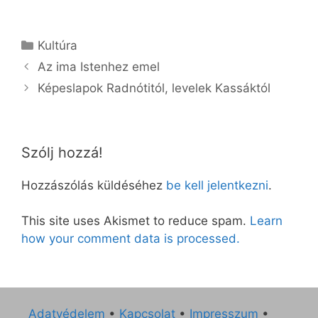
Kategória
Kultúra
Az ima Istenhez emel
Képeslapok Radnótitól, levelek Kassáktól
Szólj hozzá!
Hozzászólás küldéséhez
be kell jelentkezni
.
This site uses Akismet to reduce spam.
Learn
how your comment data is processed.
Adatvédelem
•
Kapcsolat
•
Impresszum
•