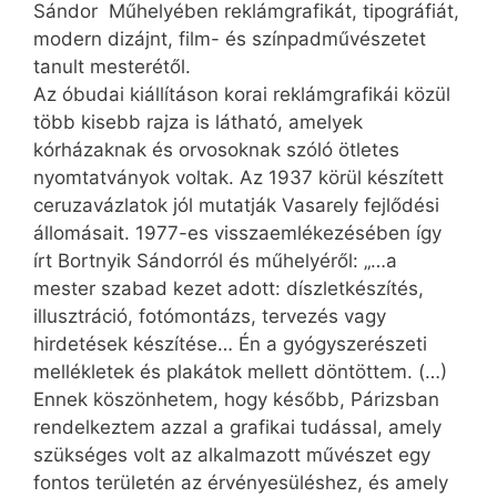
Sándor Műhelyében reklámgrafikát, tipográfiát,
modern dizájnt, film- és színpadművészetet
tanult mesterétől.
Az óbudai kiállításon korai reklámgrafikái közül
több kisebb rajza is látható, amelyek
kórházaknak és orvosoknak szóló ötletes
nyomtatványok voltak. Az 1937 körül készített
ceruzavázlatok jól mutatják Vasarely fejlődési
állomásait. 1977-es visszaemlékezésében így
írt Bortnyik Sándorról és műhelyéről: „…a
mester szabad kezet adott: díszletkészítés,
illusztráció, fotómontázs, tervezés vagy
hirdetések készítése… Én a gyógyszerészeti
mellékletek és plakátok mellett döntöttem. (…)
Ennek köszönhetem, hogy később, Párizsban
rendelkeztem azzal a grafikai tudással, amely
szükséges volt az alkalmazott művészet egy
fontos területén az érvényesüléshez, és amely