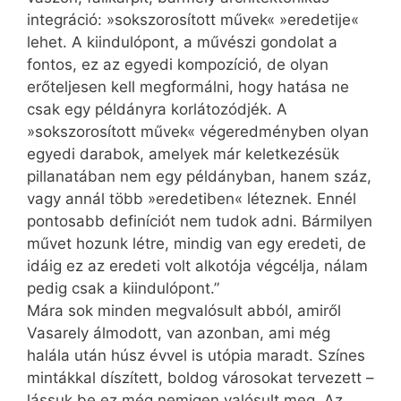
integráció: »sokszorosított művek« »eredetije«
lehet. A kiindulópont, a művészi gondolat a
fontos, ez az egyedi kompozíció, de olyan
erőteljesen kell megformálni, hogy hatása ne
csak egy példányra korlátozódjék. A
»sokszorosított művek« végeredményben olyan
egyedi darabok, amelyek már keletkezésük
pillanatában nem egy példányban, hanem száz,
vagy annál több »eredetiben« léteznek. Ennél
pontosabb definíciót nem tudok adni. Bármilyen
művet hozunk létre, mindig van egy eredeti, de
idáig ez az eredeti volt alkotója végcélja, nálam
pedig csak a kiindulópont.”
Mára sok minden megvalósult abból, amiről
Vasarely álmodott, van azonban, ami még
halála után húsz évvel is utópia maradt. Színes
mintákkal díszített, boldog városokat tervezett –
lássuk be ez még nemigen valósult meg. Az