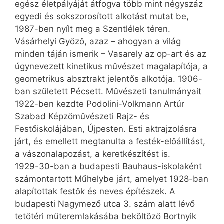
egész életpályáját átfogva több mint négyszáz
egyedi és sokszorosított alkotást mutat be,
1987-ben nyílt meg a Szentlélek téren.
Vásárhelyi Győző, azaz – ahogyan a világ
minden táján ismerik – Vasarely az op-art és az
úgynevezett kinetikus művészet magalapítója, a
geometrikus absztrakt jelentős alkotója. 1906-
ban született Pécsett. Művészeti tanulmányait
1922-ben kezdte Podolini-Volkmann Artúr
Szabad Képzőművészeti Rajz- és
Festőiskolájában, Újpesten. Esti aktrajzolásra
járt, és emellett megtanulta a festék-előállítást,
a vászonalapozást, a keretkészítést is.
1929-30-ban a budapesti Bauhaus-iskolaként
számontartott Műhelybe járt, amelyet 1928-ban
alapítottak festők és neves építészek. A
budapesti Nagymező utca 3. szám alatt lévő
tetőtéri műteremlakásába beköltöző Bortnyik