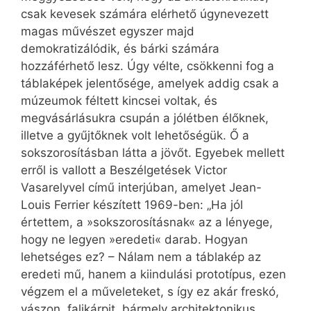
csak kevesek számára elérhető úgynevezett
magas művészet egyszer majd
demokratizálódik, és bárki számára
hozzáférhető lesz. Úgy vélte, csökkenni fog a
táblaképek jelentősége, amelyek addig csak a
múzeumok féltett kincsei voltak, és
megvásárlásukra csupán a jólétben élőknek,
illetve a gyűjtőknek volt lehetőségük. Ő a
sokszorosításban látta a jövőt. Egyebek mellett
erről is vallott a Beszélgetések Victor
Vasarelyvel című interjúban, amelyet Jean-
Louis Ferrier készített 1969-ben: „Ha jól
értettem, a »sokszorosításnak« az a lényege,
hogy ne legyen »eredeti« darab. Hogyan
lehetséges ez? – Nálam nem a táblakép az
eredeti mű, hanem a kiindulási prototípus, ezen
végzem el a műveleteket, s így ez akár freskó,
vászon, falikárpit, bármely architektonikus