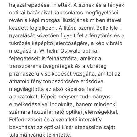
hajszálrepedései ihlették. A színek és a fények
optikai hatásaival kapcsolatos megfigyelései
révén a képi mozgás illúziójának mibenlétével
kezdett foglalkozni. Állítása szerint Belle Isle-i
nyaralását követően figyelt fel a fénytörés és a
tükrözés képépítő jelentőségére, a kép vibráló
mozgására. Wilhelm Ostwald optikai
fejtegetéseit is felhasználta, amikor a
transzparens üvegrétegek és a vízréteg
prizmaszerű viselkedését vizsgálta, amitől az
áthatoló fény többszörösére erősödve
megvilágította az alsó képsíkra festett
alakzatokat. Képeit mégsem tudományos
elmélkedéseivel indokolta, hanem mindenki
számára hozzáférhető optikai jelenségekkel.
Felfedezéseit és a szemlélő interaktív
bevonását az optikai kísérletezéseibe saját
találmányának tekintette.