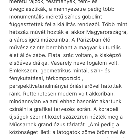
méretű rajzok, festmények, fém- és
üvegplasztikák, a mennyezetre pedig több
monumentális méretű színes gobelint
függesztettek fel a kiállítás rendezői. Több mint
hétszáz művét hozták el akkor Magyarországra,
a városligeti múzeumba. A Párizsban élő
művész szinte berobbant a magyar kulturális
élet állóvizébe. Fiatal srác voltam, a kisképző
elsőéves diákja. Vasarely neve fogalom volt.
Emlékszem, geometrikus mintái, szín- és
fénykutatásai, térkompozíciói,
perspektívatanulmányai óriási erővel hatottak
ránk. Rettenetesen modern volt akkoriban,
mindannyian valami ehhez hasonlót akartunk
csinálni a grafikai tervezés során. A korabeli
újságok szerint közel százezren nézték meg a
Műcsarnok grandiózus tárlatát. „Ami pedig a
közönséget illeti: a látogatók zöme örömmel és