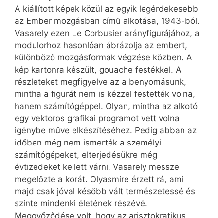
A kiállított képek közül az egyik legérdekesebb
az Ember mozgásban című alkotása, 1943-ból.
Vasarely ezen Le Corbusier arányfigurájához, a
modulorhoz hasonlóan ábrázolja az embert,
különböző mozgásformák végzése közben. A
kép kartonra készült, gouache festékkel. A
részleteket megfigyelve az a benyomásunk,
mintha a figurát nem is kézzel festették volna,
hanem számítógéppel. Olyan, mintha az alkotó
egy vektoros grafikai programot vett volna
igénybe műve elkészítéséhez. Pedig abban az
időben még nem ismerték a személyi
számítógépeket, elterjedésükre még
évtizedeket kellett várni. Vasarely messze
megelőzte a korát. Olyasmire érzett rá, ami
majd csak jóval később vált természetessé és
szinte mindenki életének részévé.
Meggyőződése volt, hogy az arisztokratikus,