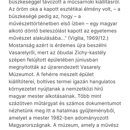
büszkeséggel távozott a műcsarnoki kiállításról.
Az öröm oka a kapott esztétikai élmény volt, – a
büszkeségé pedig az, hogy – a
művészettörténetben első ízben – egy magyar
alkotó döntő beleszólást kapott az egyetemes
művészet alakulásába…” (Vigilia, 1969/12.)
Mostanság azért is érdemes újra beszélni
Vasarelyről, mert az óbudai Zichy-kastély
szépen felújított épületében júniusban
megnyitották az újrarendezett Vasarely
Múzeumot. A fehérre meszelt épület
kiállítóterei, boltíves termei igazán hangulatos
környezetet nyújtanak a nemzetközi hírű
magyar mester alkotásainak. Több mint
százötven műtárgyat és számos dokumentumot
nézhetünk meg itt a hatalmas gyűjteményből,
amelyet a mester 1982-ben adományozott
Magyarországnak. A múzeum, amely a művész