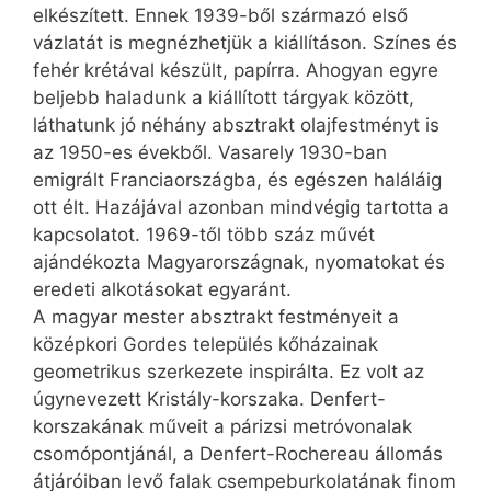
elkészített. Ennek 1939-ből származó első
vázlatát is megnézhetjük a kiállításon. Színes és
fehér krétával készült, papírra. Ahogyan egyre
beljebb haladunk a kiállított tárgyak között,
láthatunk jó néhány absztrakt olajfestményt is
az 1950-es évekből. Vasarely 1930-ban
emigrált Franciaországba, és egészen haláláig
ott élt. Hazájával azonban mindvégig tartotta a
kapcsolatot. 1969-től több száz művét
ajándékozta Magyarországnak, nyomatokat és
eredeti alkotásokat egyaránt.
A magyar mester absztrakt festményeit a
középkori Gordes település kőházainak
geometrikus szerkezete inspirálta. Ez volt az
úgynevezett Kristály-korszaka. Denfert-
korszakának műveit a párizsi metróvonalak
csomópontjánál, a Denfert-Rochereau állomás
átjáróiban levő falak csempeburkolatának finom