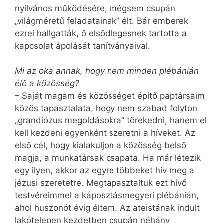
nyilvános működésére, mégsem csupán
„világméretű feladatainak” élt. Bár emberek
ezrei hallgatták, ő elsődlegesnek tartotta a
kapcsolat ápolását tanítványaival.
Mi az oka annak, hogy nem minden plébánián
élő a közösség?
– Saját magam és közösséget építő paptársaim
közös tapasztalata, hogy nem szabad folyton
„grandiózus megoldásokra” törekedni, hanem el
kell kezdeni egyenként szeretni a híveket. Az
első cél, hogy kialakuljon a közösség belső
magja, a munkatársak csapata. Ha már létezik
egy ilyen, akkor az egyre többeket hív meg a
jézusi szeretetre. Megtapasztaltuk ezt hívő
testvéreimmel a káposztásmegyeri plébánián,
ahol huszonöt évig éltem. Az ateistának indult
lakótelepen kezdetben csupán néhány