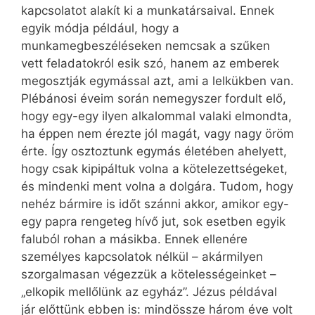
kapcsolatot alakít ki a munkatársaival. Ennek
egyik módja például, hogy a
munkamegbeszéléseken nemcsak a szűken
vett fel­adatokról esik szó, hanem az emberek
megosztják egymással azt, ami a lelkükben van.
Plébánosi éveim során nemegyszer fordult elő,
hogy egy-egy ilyen alkalommal valaki elmondta,
ha éppen nem érezte jól magát, vagy nagy öröm
érte. Így osztoztunk egymás életében ahelyett,
hogy csak kipipáltuk volna a kötelezettségeket,
és mindenki ment volna a dolgára. Tudom, hogy
nehéz bármire is időt szánni akkor, amikor egy-
egy papra rengeteg hívő jut, sok esetben egyik
faluból rohan a másikba. Ennek ellenére
személyes kapcsolatok nélkül – akármilyen
szorgalmasan végezzük a kötelességeinket –
„elkopik mellőlünk az egyház”. Jézus példával
jár előttünk ebben is: mindössze három éve volt