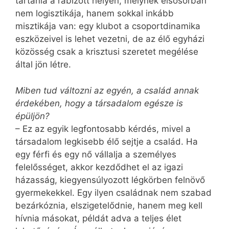
tartania a rábízott helyen, melynek elsősorban
nem logisztikája, hanem sokkal inkább
misztikája van: egy klubot a csoportdinamika
eszközeivel is lehet vezetni, de az élő egyházi
közösség csak a krisztusi szeretet megélése
által jön létre.
Miben tud változni az egyén, a család annak
érdekében, hogy a társadalom egésze is
épüljön?
– Ez az egyik legfontosabb kérdés, mivel a
társadalom legkisebb élő sejtje a család. Ha
egy férfi és egy nő vállalja a személyes
felelősséget, akkor kezdődhet el az igazi
házasság, kiegyensúlyozott légkörben felnövő
gyermekekkel. Egy ilyen családnak nem szabad
bezárkóznia, elszigetelődnie, hanem meg kell
hívnia másokat, példát adva a teljes élet