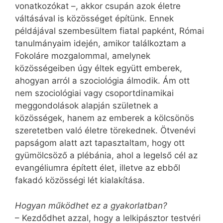
vonatkozókat –, akkor csupán azok életre
váltásával is közösséget építünk. Ennek
példájával szembesültem fiatal papként, Római
tanulmányaim idején, amikor találkoztam a
Fokoláre mozgalommal, amelynek
közösségeiben úgy éltek együtt emberek,
ahogyan arról a szociológia álmodik. Ám ott
nem szociológiai vagy csoportdinamikai
meggondolások alapján születnek a
közösségek, hanem az emberek a kölcsönös
szeretetben való életre törekednek. Ötvenévi
papságom alatt azt tapasztaltam, hogy ott
gyümölcsöző a plébánia, ahol a legelső cél az
evangéliumra épített élet, illetve az ebből
fakadó közösségi lét kialakítása.
Hogyan működhet ez a gyakorlatban?
– Kezdődhet azzal, hogy a lelkipásztor testvéri