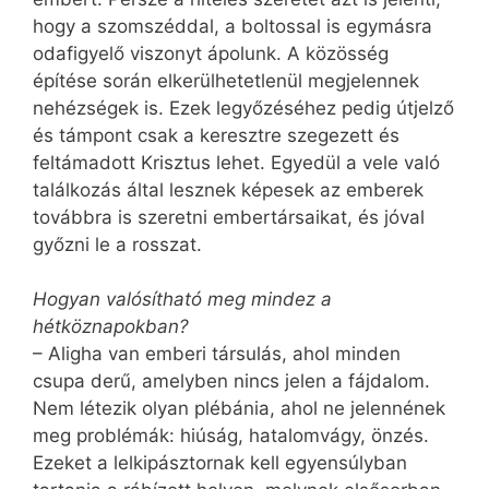
hogy a szomszéddal, a boltossal is egymásra
odafigyelő viszonyt ápolunk. A közösség
építése során elkerülhetetlenül megjelennek
nehézségek is. Ezek legyőzéséhez pedig útjelző
és támpont csak a keresztre szegezett és
feltámadott Krisztus lehet. Egyedül a vele való
találkozás által lesznek képesek az emberek
továbbra is szeretni embertársaikat, és jóval
győzni le a rosszat.
Hogyan valósítható meg mindez a
hétköznapokban?
– Aligha van emberi társulás, ahol minden
csupa derű, amelyben nincs jelen a fájdalom.
Nem létezik olyan plébánia, ahol ne jelennének
meg problémák: hiúság, hatalomvágy, önzés.
Ezeket a lelkipásztornak kell egyensúlyban