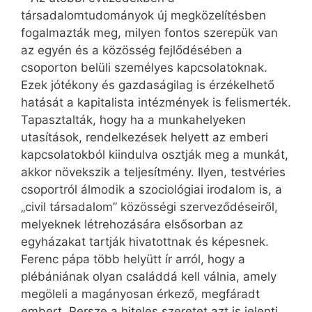
társadalomtudományok új megközelítésben
fogalmazták meg, milyen fontos szerepük van
az egyén és a közösség fejlődésében a
csoporton belüli személyes kapcsolatoknak.
Ezek jótékony és gazdaságilag is érzékelhető
hatását a kapitalista intézmények is felismerték.
Tapasztalták, hogy ha a munkahelyeken
utasítások, rendelkezések helyett az emberi
kapcsolatokból kiindulva osztják meg a munkát,
akkor növekszik a teljesítmény. Ilyen, testvéries
csoportról álmodik a szociológiai irodalom is, a
„civil társadalom” közösségi szerveződéseiről,
melyeknek létrehozására elsősorban az
egyházakat tartják hivatottnak és képesnek.
Ferenc pápa több helyütt ír arról, hogy a
plébániának olyan családdá kell válnia, amely
megöleli a magányosan érkező, megfáradt
embert. Persze a hiteles szeretet azt is jelenti,