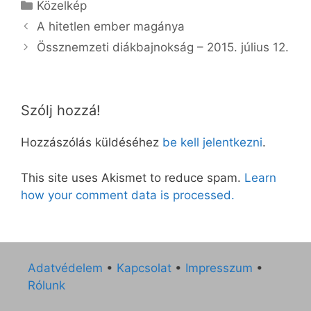
Kategória
Közelkép
A hitetlen ember magánya
Össznemzeti diákbajnokság – 2015. július 12.
Szólj hozzá!
Hozzászólás küldéséhez
be kell jelentkezni
.
This site uses Akismet to reduce spam.
Learn
how your comment data is processed.
Adatvédelem
•
Kapcsolat
•
Impresszum
•
Rólunk