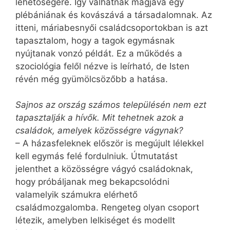
lehetőségére. Így válhatnak magjává egy
plébániának és kovászává a társadalomnak. Az
itteni, máriabesnyői családcsoportokban is azt
tapasztalom, hogy a tagok egymásnak
nyújtanak vonzó példát. Ez a működés a
szociológia felől nézve is leírható, de Isten
révén még gyümölcsözőbb a hatása.
Sajnos az ország számos településén nem ezt
tapasztalják a hívők. Mit tehetnek azok a
családok, amelyek közösségre vágynak?
– A házasfeleknek először is megújult lélekkel
kell egymás felé fordulniuk. Útmutatást
jelenthet a közösségre vágyó családoknak,
hogy próbáljanak meg bekapcsolódni
valamelyik számukra elérhető
családmozgalomba. Rengeteg olyan csoport
létezik, amelyben lelkiséget és modellt