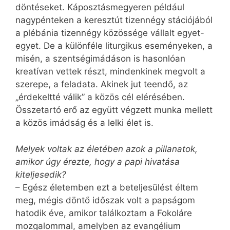
döntéseket. Káposztásmegyeren például
nagypénteken a keresztút tizennégy stációjából
a plébánia tizennégy közössége vállalt egyet-
egyet. De a különféle liturgikus eseményeken, a
misén, a szentségimádáson is hasonlóan
kreatívan vettek részt, mindenkinek megvolt a
szerepe, a feladata. Akinek jut teendő, az
„érdekeltté válik” a közös cél elérésében.
Összetartó erő az együtt végzett munka mellett
a közös imádság és a lelki élet is.
Melyek voltak az életében azok a pillanatok,
amikor úgy érezte, hogy a papi hivatása
kiteljesedik?
– Egész életemben ezt a beteljesülést éltem
meg, mégis döntő időszak volt a papságom
hatodik éve, amikor találkoztam a Fokoláre
mozgalommal, amelyben az evangélium