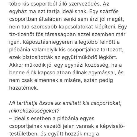
több kis csoportból álló szerveződés. Az
egyház ma ezt tartja ideálisnak. Egy százfős
csoportban általában senki sem érzi jól magát,
nem tud szorosabb kapcsolatokat kiépíteni. Egy
tíz-tizenöt fős társaságban ezzel szemben már
igen. Káposztásmegyeren a legtöbb felnőtt a
plébánia valamelyik kis csoportjához tartozott,
ezek biztosították az együttműködő légkört.
Akkor működik jól egy egyházi közösség, ha a
benne élők kapcsolatban állnak egymással, és
nem csak elmennek a misére, aztán pedig
hazatérnek.
Mi tarthatja össze az említett kis csoportokat,
mikroközösségeket?
– Ideális esetben a plébánia egyes
csoportjainak vezetői jelen vannak a képviselő-
testületben, és együtt hozzák meg a