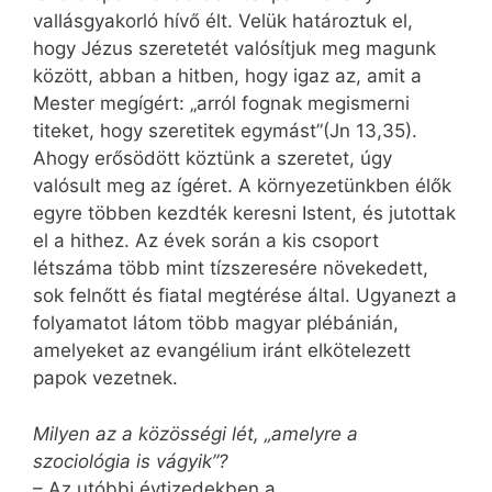
vallásgyakorló hívő élt. Velük határoztuk el,
hogy Jézus szeretetét valósítjuk meg magunk
között, abban a hitben, hogy igaz az, amit a
Mester megígért: „arról fognak megismerni
titeket, hogy szeretitek egymást”(Jn 13,35).
Ahogy erősödött köztünk a szeretet, úgy
valósult meg az ígéret. A környezetünkben élők
egyre többen kezdték keresni Istent, és jutottak
el a hithez. Az évek során a kis csoport
létszáma több mint tízszeresére növekedett,
sok felnőtt és fiatal megtérése által. Ugyanezt a
folyamatot látom több magyar plébánián,
amelyeket az evangélium iránt elkötelezett
papok vezetnek.
Milyen az a közösségi lét, „amelyre a
szociológia is vágyik”?
– Az utóbbi évtizedekben a