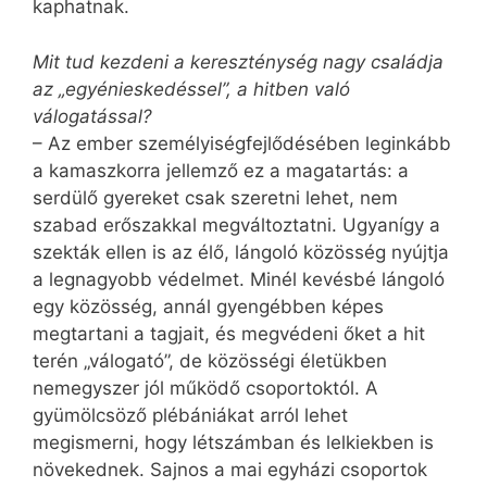
kaphatnak.
Mit tud kezdeni a kereszténység nagy családja
az „egyénieskedéssel”, a hitben való
válogatással?
– Az ember személyiségfejlődésében leginkább
a kamaszkorra jellemző ez a magatartás: a
serdülő gyereket csak szeretni lehet, nem
szabad erőszakkal megváltoztatni. Ugyan­így a
szekták ellen is az élő, lángoló közösség nyújtja
a legnagyobb védelmet. Minél kevésbé lángoló
egy közösség, annál gyengébben képes
megtartani a tagjait, és megvédeni őket a hit
terén „válogató”, de közösségi életükben
nemegyszer jól működő csoportoktól. A
gyümölcsöző plébániákat arról lehet
megismerni, hogy létszámban és lelkiekben is
növekednek. Sajnos a mai egyházi csoportok