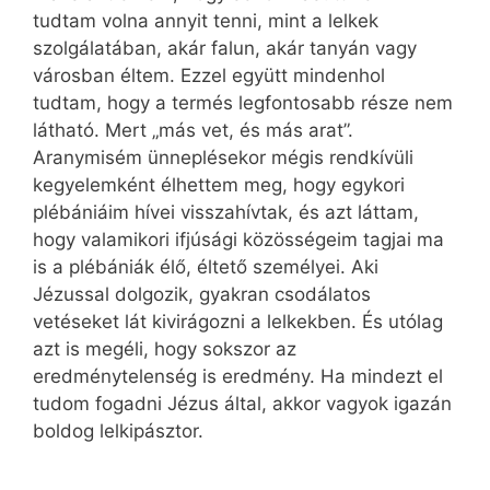
tudtam volna annyit tenni, mint a lelkek
szolgálatában, akár falun, akár tanyán vagy
városban éltem. Ezzel együtt mindenhol
tudtam, hogy a termés legfontosabb része nem
látható. Mert „más vet, és más arat”.
Aranymisém ünneplésekor mégis rendkívüli
kegyelemként élhettem meg, hogy egykori
plébániáim hívei visszahívtak, és azt láttam,
hogy valamikori ifjúsági közösségeim tagjai ma
is a plébániák élő, éltető személyei. Aki
Jézussal dolgozik, gyakran csodálatos
vetéseket lát kivirágozni a lelkekben. És utólag
azt is megéli, hogy sokszor az
eredménytelenség is eredmény. Ha mind­ezt el
tudom fogadni Jézus által, akkor vagyok igazán
boldog lelkipásztor.