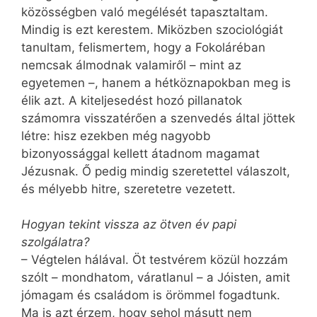
közösségben való megélését tapasztaltam.
Mindig is ezt kerestem. Miközben szociológiát
tanultam, felismertem, hogy a Fokoláréban
nemcsak álmodnak valamiről – mint az
egyetemen –, hanem a hétköznapokban meg is
élik azt. A kiteljesedést hozó pillanatok
számomra visszatérően a szenvedés által jöttek
létre: hisz ezekben még nagyobb
bizonyossággal kellett átadnom magamat
Jézusnak. Ő pedig mindig szeretettel válaszolt,
és mélyebb hitre, szeretetre vezetett.
Hogyan tekint vissza az ötven év papi
szolgálatra?
– Végtelen hálával. Öt testvérem közül hozzám
szólt – mondhatom, váratlanul – a Jóisten, amit
jómagam és családom is örömmel fogadtunk.
Ma is azt érzem, hogy sehol másutt nem