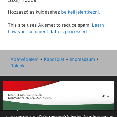
Hozzászólás küldéséhez
be kell jelentkezni
.
This site uses Akismet to reduce spam.
Learn
how your comment data is processed.
Adatvédelem
•
Kapcsolat
•
Impresszum
•
Rólunk
„Az Új Ember katolikus hetilap 2014. évi működésének