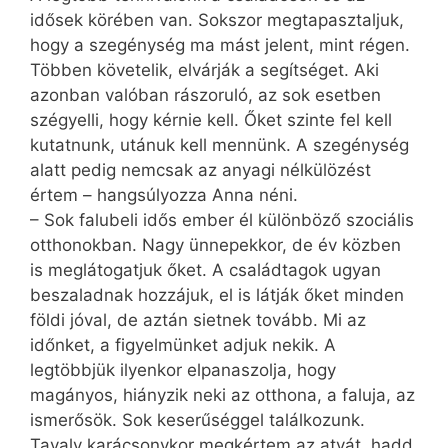
idősek körében van. Sokszor megtapasztaljuk,
hogy a szegénység ma mást jelent, mint régen.
Többen követelik, elvárják a segítséget. Aki
azonban valóban rászoruló, az sok esetben
szégyelli, hogy kérnie kell. Őket szinte fel kell
kutatnunk, utánuk kell mennünk. A szegénység
alatt pedig nemcsak az anyagi nélkülözést
értem – hangsúlyozza Anna néni.
– Sok falubeli idős ember él különböző szociális
otthonokban. Nagy ünnepekkor, de év közben
is meglátogatjuk őket. A családtagok ugyan
beszaladnak hozzájuk, el is látják őket minden
földi jóval, de aztán sietnek tovább. Mi az
időnket, a figyelmünket adjuk nekik. A
legtöbbjük ilyenkor elpanaszolja, hogy
magányos, hiányzik neki az otthona, a faluja, az
ismerősök. Sok keserűséggel találkozunk.
Tavaly karácsonykor megkértem az atyát, hadd