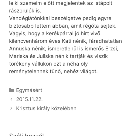
lelki szemeim előtt megjelentek az istápolt
rászorulók is.
Vendéglátónkkal beszélgetve pedig egyre
biztosabb lettem abban, amit régóta sejtek.
Vagyis, hogy a kerékpárral jó hírt vivő
kilencvenhárom éves Kati nénik, fáradhatatlan
Annuska nénik, ismeretlenül is ismerős Erzsi,
Mariska és Juliska nénik tartják és viszik
törékeny vállukon ezt a néha oly
reménytelennek tűnő, nehéz világot.
Kategória
Egymásért
2015.11.22.
Krisztus király közelében
Szólj hozzá!