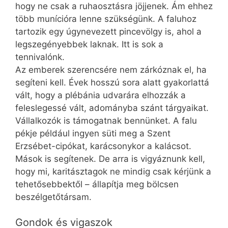
hogy ne csak a ruhaosztásra jöjjenek. Ám ehhez
több munícióra lenne szükségünk. A faluhoz
tartozik egy úgynevezett pincevölgy is, ahol a
legszegényebbek laknak. Itt is sok a
tennivalónk.
Az emberek szerencsére nem zárkóznak el, ha
segíteni kell. Évek hosszú sora alatt gyakorlattá
vált, hogy a plébánia udvarára elhozzák a
feleslegessé vált, adományba szánt tárgyaikat.
Vállalkozók is támogatnak bennünket. A falu
pékje például ingyen süti meg a Szent
Erzsébet-cipókat, karácsonykor a kalácsot.
Mások is segítenek. De arra is vigyáznunk kell,
hogy mi, karitásztagok ne mindig csak kérjünk a
tehetősebbektől – állapítja meg bölcsen
beszélgetőtársam.
Gondok és vigaszok