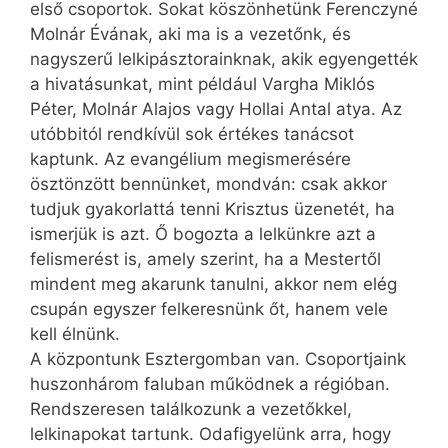
első csoportok. Sokat köszönhetünk Ferenczyné
Molnár Évának, aki ma is a vezetőnk, és
nagyszerű lelkipásztorainknak, akik egyengették
a hivatásunkat, mint például Vargha Miklós
Péter, Molnár Alajos vagy Hollai Antal atya. Az
utóbbitól rendkívül sok értékes tanácsot
kaptunk. Az evangélium megismerésére
ösztönzött bennünket, mondván: csak akkor
tudjuk gyakorlattá tenni Krisztus üzenetét, ha
ismerjük is azt. Ő bogozta a lelkünkre azt a
felismerést is, amely szerint, ha a Mestertől
mindent meg akarunk tanulni, akkor nem elég
csupán egyszer felkeresnünk őt, hanem vele
kell élnünk.
A központunk Esztergomban van. Csoportjaink
huszonhárom faluban működnek a régióban.
Rendszeresen találkozunk a vezetőkkel,
lelkinapokat tartunk. Odafigyelünk arra, hogy