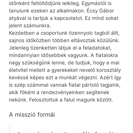
időnként feltöltődjünk lelkileg. Egymástól is
tanulunk ezeken az alkalmakon. Écsy Gábor
atyával is tartjuk a kapcsolatot. Ez mind sokat
jelent számunkra.
Kezdetben a csoportunk ti­zen­nyolc tagból állt,
sajnos időközben többen eltávoztak közülünk.
Jelenleg tizenketten látjuk el a feladatokat,
mindannyian idősebbek vagyunk. A fiatalokra
nagy szükségünk lenne, de tudjuk, hogy a mai
életvitel mellett a gyerekeket nevelő korosztály
kevéssé képes ezt a munkát végezni. Azért így
is szép számmal vannak fiatal pártoló tagjaink,
akik főként a rendezvényeinken segítenek
nekünk. Felosztottuk a falut magunk között.
A misszió formái