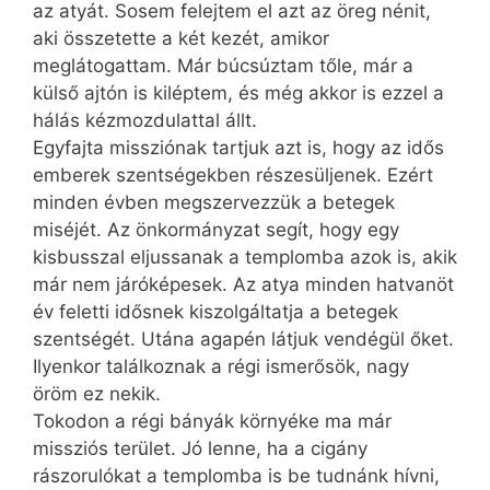
az atyát. Sosem felejtem el azt az öreg nénit,
aki összetette a két kezét, amikor
meglátogattam. Már búcsúztam tőle, már a
külső ajtón is kiléptem, és még akkor is ezzel a
hálás kézmozdulattal állt.
Egyfajta missziónak tartjuk azt is, hogy az idős
emberek szentségekben részesüljenek. Ezért
minden évben megszervezzük a betegek
miséjét. Az önkormányzat segít, hogy egy
kisbusszal eljussanak a templomba azok is, akik
már nem járóképesek. Az atya minden hatvanöt
év feletti idősnek kiszolgáltatja a betegek
szentségét. Utána agapén látjuk vendégül őket.
Ilyenkor találkoznak a régi ismerősök, nagy
öröm ez nekik.
Tokodon a régi bányák környéke ma már
missziós terület. Jó lenne, ha a cigány
rászorulókat a templomba is be tudnánk hívni,