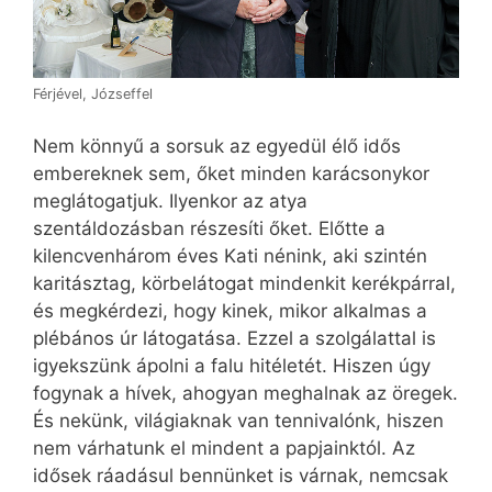
Férjével, Józseffel
Nem könnyű a sorsuk az egyedül élő idős
embereknek sem, őket minden karácsonykor
meglátogatjuk. Ilyenkor az atya
szentáldozásban részesíti őket. Előtte a
kilencvenhárom éves Kati nénink, aki szintén
karitásztag, körbelátogat mindenkit kerékpárral,
és megkérdezi, hogy kinek, mikor alkalmas a
plébános úr látogatása. Ezzel a szolgálattal is
igyekszünk ápolni a falu hitéletét. Hiszen úgy
fogynak a hívek, ahogyan meghalnak az öregek.
És nekünk, világiaknak van tennivalónk, hiszen
nem várhatunk el mindent a papjainktól. Az
idősek ráadásul bennünket is várnak, nemcsak