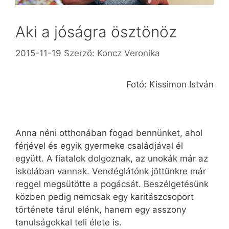
Aki a jóságra ösztönöz
2015-11-19
Szerző:
Koncz Veronika
Fotó: Kissimon István
Anna néni otthonában fogad bennünket, ahol
férjével és egyik gyermeke családjával él
együtt. A fiatalok dolgoznak, az unokák már az
iskolában vannak. Vendéglátónk jöttünkre már
reggel megsütötte a pogácsát. Beszélgetésünk
közben pedig nemcsak egy karitászcsoport
története tárul elénk, hanem egy asszony
tanulságokkal teli élete is.