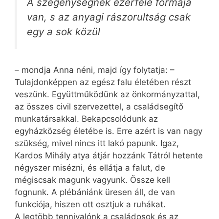
A szegénységnek ezerféle formája
van, s az anyagi rászorultság csak
egy a sok közül
– mondja Anna néni, majd így folytatja: –
Tulajdonképpen az egész falu életében részt
veszünk. Együttműködünk az önkormányzattal,
az összes civil szervezettel, a családsegítő
munkatársakkal. Bekapcsolódunk az
egyházközség életébe is. Erre azért is van nagy
szükség, mivel nincs itt lakó papunk. Igaz,
Kardos Mihály atya átjár hozzánk Tátról hetente
négyszer misézni, és ellátja a falut, de
mégiscsak magunk vagyunk. Össze kell
fognunk. A plébániánk üresen áll, de van
funkciója, hiszen ott osztjuk a ruhákat.
A legtöbb tennivalónk a családosok és az