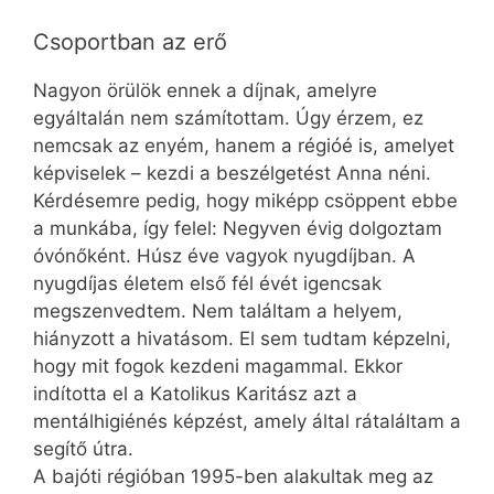
Csoportban az erő
Nagyon örülök ennek a díjnak, amelyre
egyáltalán nem számítottam. Úgy érzem, ez
nemcsak az enyém, hanem a régióé is, amelyet
képviselek – kezdi a beszélgetést Anna néni.
Kérdésemre pedig, hogy miképp csöppent ebbe
a munkába, így felel: Negyven évig dolgoztam
óvónőként. Húsz éve vagyok nyugdíjban. A
nyugdíjas életem első fél évét igencsak
megszenvedtem. Nem találtam a helyem,
hiányzott a hivatásom. El sem tudtam képzelni,
hogy mit fogok kezdeni magammal. Ekkor
indította el a Katolikus Karitász azt a
mentálhigiénés képzést, amely által rátaláltam a
segítő útra.
A bajóti régióban 1995-ben alakultak meg az