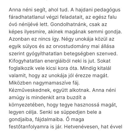
Anna néni segít, ahol tud. A hajdani pedagógus
fáradhatatlanul végzi feladatait, az egész falu
óvó nénijévé lett. Gondolhatnánk, csak az
képes ilyesmire, akinek magának semmi gondja.
Azonban ez nincs így. Négy unokája közül az
egyik súlyos és az orvostudomány mai állása
szerint gyógyíthatatlan betegségben szenved.
Kifogyhatatlan energiáiból neki is jut. Sokat
foglalkozik vele kicsi kora óta. Mindig kitalál
valamit, hogy az unokája jól érezze magát.
Miközben nagymamaszíve fáj.
Kézműveskednek, együtt alkotnak. Anna néni
amúgy is mindenkit arra buzdít a
környezetében, hogy tegye hasznossá magát,
legyen célja. Senki se süppedjen bele a
gondjaiba, fájdalmaiba. Ő maga
festőtanfolyamra is jár. Hetvenévesen, hat évvel