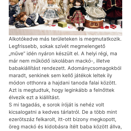
Alkotókedve más területeken is megmutatkozik.
Legfrissebb, sokak szívét megmelengető
„műve” idén nyáron készült el. A helyi régi, ma
már nem működő iskolában mackó-, illetve
babakiállítást rendezett. Adománycsomagokból
maradt, senkinek sem kellő játékok leltek ily
módon otthonra a hajdani tanoda falai között.
Azt is megtudtuk, hogy leginkább a felnőttek
élvezik ezt a kiállítást.
S mi tagadás, e sorok íróját is nehéz volt
kicsalogatni a kedves tárlatról. De a több mint
ezerötszáz felkarolt, itt-ott bizony megkopott,
öreg mackó és kidobásra ítélt baba között állva,