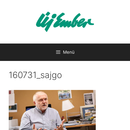
Kilépés
a
tartalomba
Menü
160731_sajgo