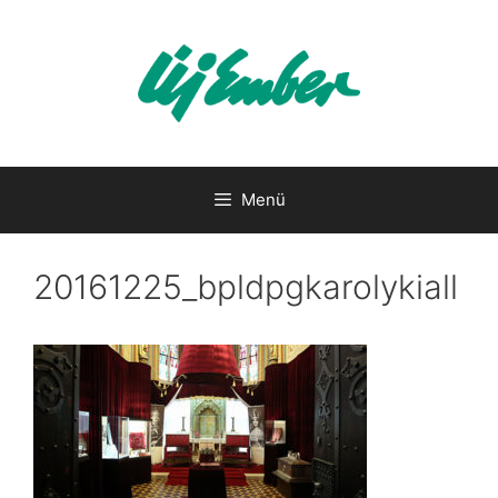
Kilépés
a
tartalomba
Menü
20161225_bpldpgkarolykiall