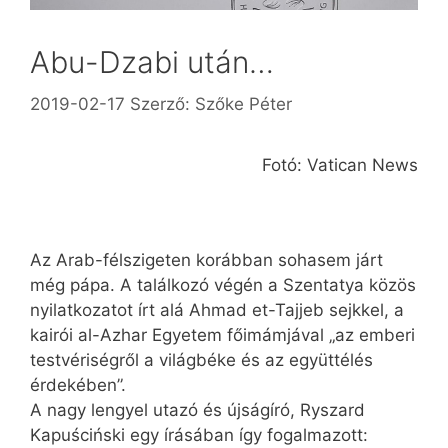
Abu-Dzabi után…
2019-02-17
Szerző:
Szőke Péter
Fotó: Vatican News
Az Arab-félszigeten korábban sohasem járt
még pápa. A találkozó végén a Szentatya közös
nyilatkozatot írt alá Ahmad et-Tajjeb sejkkel, a
kairói al-Azhar Egyetem főimámjával „az emberi
testvériségről a világbéke és az együttélés
érdekében”.
A nagy lengyel utazó és újságíró, Ryszard
Kapuściński egy írásában így fogalmazott: