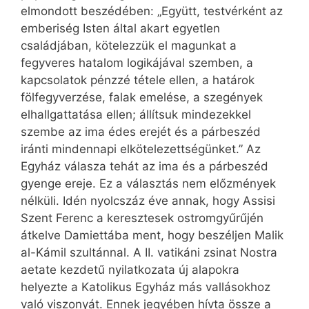
elmondott beszédében: „Együtt, testvérként az
emberiség Isten által akart egyetlen
családjában, kötelezzük el magunkat a
fegyveres hatalom logikájával szemben, a
kapcsolatok pénzzé tétele ellen, a határok
fölfegyverzése, falak emelése, a szegények
elhallgattatása ellen; állítsuk mindezekkel
szembe az ima édes erejét és a párbeszéd
iránti mindennapi elkötelezettségünket.” Az
Egyház válasza tehát az ima és a párbeszéd
gyenge ereje. Ez a választás nem előzmények
nélküli. Idén nyolcszáz éve annak, hogy Assisi
Szent Ferenc a keresztesek ostromgyűrűjén
átkelve Damiettába ment, hogy beszéljen Malik
al-Kámil szultánnal. A II. vatikáni zsinat Nostra
aetate kezdetű nyilatkozata új alapokra
helyezte a Katolikus Egyház más vallásokhoz
való viszonyát. Ennek jegyében hívta össze a