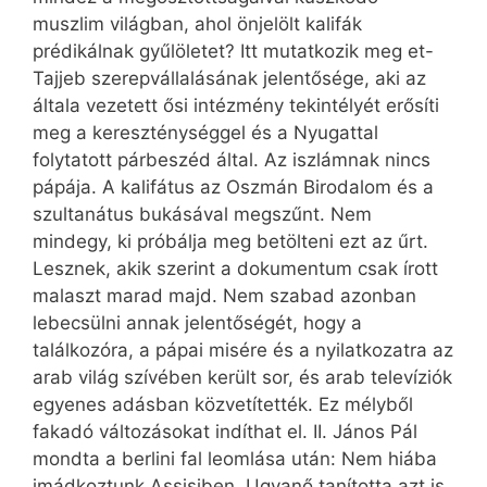
muszlim világban, ahol önjelölt kalifák
prédikálnak gyűlöletet? Itt mutatkozik meg et-
Tajjeb szerepvállalásának jelentősége, aki az
általa vezetett ősi intézmény tekintélyét erősíti
meg a kereszténységgel és a Nyugattal
folytatott párbeszéd által. Az iszlámnak nincs
pápája. A kalifátus az Oszmán Birodalom és a
szultanátus bukásával megszűnt. Nem
mindegy, ki próbálja meg betölteni ezt az űrt.
Lesznek, akik szerint a dokumentum csak írott
malaszt marad majd. Nem szabad azonban
lebecsülni annak jelentőségét, hogy a
találkozóra, a pápai misére és a nyilatkozatra az
arab világ szívében került sor, és arab televíziók
egyenes adásban közvetítették. Ez mélyből
fakadó változásokat indíthat el. II. János Pál
mondta a berlini fal leomlása után: Nem hiába
imádkoztunk Assisiben. Ugyanő tanította azt is,