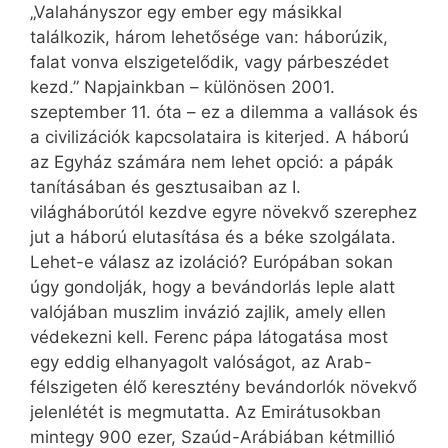
„Valahányszor egy ember egy másikkal
találkozik, három lehetősége van: háborúzik,
falat vonva elszigetelődik, vagy párbeszédet
kezd.” Napjainkban – különösen 2001.
szeptember 11. óta – ez a dilemma a vallások és
a civilizációk kapcsolataira is kiterjed. A háború
az Egyház számára nem lehet opció: a pápák
tanításában és gesztusaiban az I.
világháborútól kezdve egyre növekvő szerephez
jut a háború elutasítása és a béke szolgálata.
Lehet-e válasz az izoláció? Európában sokan
úgy gondolják, hogy a bevándorlás leple alatt
valójában muszlim invázió zajlik, amely ellen
védekezni kell. Ferenc pápa látogatása most
egy eddig elhanyagolt valóságot, az Arab-
félszigeten élő keresztény bevándorlók növekvő
jelenlétét is megmutatta. Az Emirátusokban
mintegy 900 ezer, Szaúd-Arábiában kétmillió