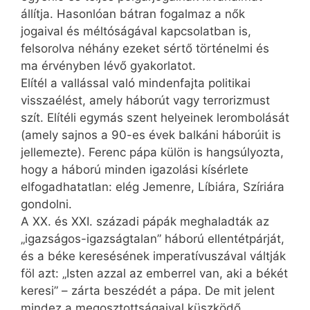
állítja. Hasonlóan bátran fogalmaz a nők
jogaival és méltóságával kapcsolatban is,
felsorolva néhány ezeket sértő történelmi és
ma érvényben lévő gyakorlatot.
Elítél a vallással való mindenfajta politikai
visszaélést, amely háborút vagy terrorizmust
szít. Elítéli egymás szent helyeinek lerombolását
(amely sajnos a 90-es évek balkáni háborúit is
jellemezte). Ferenc pápa külön is hangsúlyozta,
hogy a háború minden igazolási kísérlete
elfogadhatatlan: elég Jemenre, Líbiára, Szíriára
gondolni.
A XX. és XXI. századi pápák meghaladták az
„igazságos-igazságtalan” háború ellentétpárját,
és a béke keresésének imperatívuszával váltják
föl azt: „Isten azzal az emberrel van, aki a békét
keresi” – zárta beszédét a pápa. De mit jelent
mindez a megosztottságaival küszködő