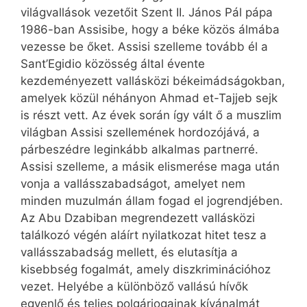
világvallások vezetőit Szent II. János Pál pápa
1986-ban Assisibe, hogy a béke közös álmába
vezesse be őket. Assisi szelleme tovább él a
Sant’Egidio közösség által évente
kezdeményezett vallásközi békeimádságokban,
amelyek közül néhányon Ahmad et-Tajjeb sejk
is részt vett. Az évek során így vált ő a muszlim
világban Assisi szellemének hordozójává, a
párbeszédre leginkább alkalmas partnerré.
Assisi szelleme, a másik elismerése maga után
vonja a vallásszabadságot, amelyet nem
minden muzulmán állam fogad el jogrendjében.
Az Abu Dzabiban megrendezett vallásközi
találkozó végén aláírt nyilatkozat hitet tesz a
vallásszabadság mellett, és elutasítja a
kisebbség fogalmát, amely diszkriminációhoz
vezet. Helyébe a különböző vallású hívők
egyenlő és teljes polgárjogainak kívánalmát