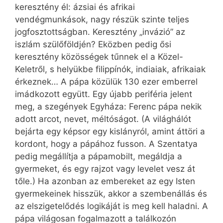
keresztény él: ázsiai és afrikai
vendégmunkások, nagy részük szinte teljes
jogfosztottságban. Keresztény „invázió” az
iszlám szülőföldjén? Eközben pedig ősi
keresztény közösségek tűnnek el a Közel-
Keletről, s helyükbe filippínók, indiaiak, afrikaiak
érkeznek… A pápa közülük 130 ezer emberrel
imádkozott együtt. Egy újabb periféria jelent
meg, a szegények Egyháza: Ferenc pápa nekik
adott arcot, nevet, méltóságot. (A világhálót
bejárta egy képsor egy kislányról, amint áttöri a
kordont, hogy a pápához fusson. A Szentatya
pedig megállítja a pápamobilt, megáldja a
gyermeket, és egy rajzot vagy levelet vesz át
tőle.) Ha azonban az embereket az egy Isten
gyermekeinek hisszük, akkor a szembenállás és
az elszigetelődés logikáját is meg kell haladni. A
pápa világosan fogalmazott a találkozón