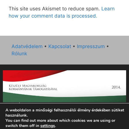
This site uses Akismet to reduce spam.
Learn
how your comment data is processed.
Adatvédelem
•
Kapcsolat
•
Impresszum
•
Rólunk
„Az Új Ember katolikus hetilap 2014. évi működésének
A weboldalon a minőségi felhasználói élmény érdekében sütiket
támogatását az EGYH-KCP-14-P-0121 sz. támogatási
használunk.
szerződés keretében 3 000 000 Ft összegben támogatta az
You can find out more about which cookies we are using or
Emberi Erőforrások Minisztériuma.”
switch them off in
settings
.