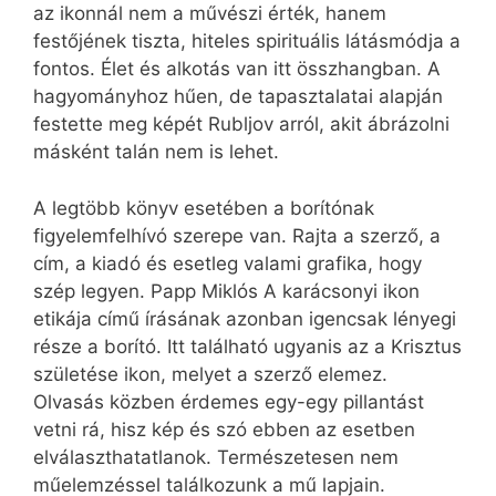
az ikonnál nem a művészi érték, hanem
festőjének tiszta, hiteles spirituális látásmódja a
fontos. Élet és alkotás van itt összhangban. A
hagyományhoz hűen, de tapasztalatai alapján
festette meg képét Rubljov arról, akit ábrázolni
másként talán nem is lehet.
A legtöbb könyv esetében a borítónak
figyelemfelhívó szerepe van. Rajta a szerző, a
cím, a kiadó és esetleg valami grafika, hogy
szép legyen. Papp Miklós A karácsonyi ikon
etikája című írásának azonban igencsak lényegi
része a borító. Itt található ugyanis az a Krisztus
születése ikon, melyet a szerző elemez.
Olvasás közben érdemes egy-egy pillantást
vetni rá, hisz kép és szó ebben az esetben
elválaszthatatlanok. Természetesen nem
műelemzéssel találkozunk a mű lapjain.