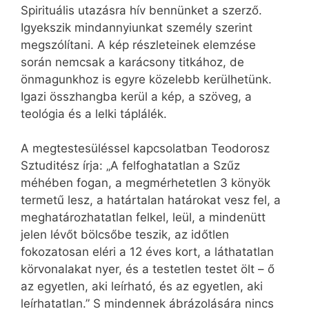
Spirituális utazásra hív bennünket a szerző.
Igyekszik mindannyiunkat személy szerint
megszólítani. A kép részleteinek elemzése
során nemcsak a karácsony titkához, de
önmagunkhoz is egyre közelebb kerülhetünk.
Igazi összhangba kerül a kép, a szöveg, a
teológia és a lelki táplálék.
A megtestesüléssel kapcsolatban Teodorosz
Sztuditész írja: „A felfoghatatlan a Szűz
méhében fogan, a megmérhetetlen 3 könyök
termetű lesz, a határtalan határokat vesz fel, a
meghatározhatatlan felkel, leül, a mindenütt
jelen lévőt bölcsőbe teszik, az időtlen
fokozatosan eléri a 12 éves kort, a láthatatlan
körvonalakat nyer, és a testetlen testet ölt – ő
az egyetlen, aki leírható, és az egyetlen, aki
leírhatatlan.” S mindennek ábrázolására nincs