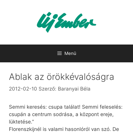
Kilépés
a
tartalomba
Menü
Ablak az örökkévalóságra
2012-02-10
Szerző:
Baranyai Béla
Semmi keresés: csupa találat! Semmi feleselés:
csupán a centrum sodrása, a központ ereje,
lüktetése.”
Florenszkijnél is valami hasonlóról van szó. De