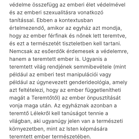
védelme összefügg az emberi élet védelmével
és az emberi szexualitásra vonatkozó
tanítással. Ebben a kontextusban
értelmezendő, amikor az egyház azt mondja,
hogy az ember férfinak és nőnek lett teremtve,
és ezt a természetét tiszteletben kell tartani.
Nemcsak az esőerdők érdemesek a védelemre,
hanem a teremtett ember is. Ugyanis a
teremtett világ rendjének semmibevétele (mint
például az emberi test manipulációi vagy
például az úgynevezett genderideológia, amely
azt feltételezi, hogy az ember függetlenítheti
magát a Teremtőtől) az ember önpusztítását
vonja maga után. Az egyháznak azonban a
teremtő Lélekről kell tanúságot tennie a
világban, aki ugyanúgy jelen van a természeti
környezetben, mint az Isten képmására
teremtett ember természetében.