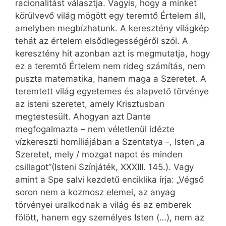
racionalitást választja. Vagyis, hogy a minket
körülvevő világ mögött egy teremtő Értelem áll,
amelyben megbízhatunk. A keresztény világkép
tehát az értelem elsődlegességéről szól. A
keresztény hit azonban azt is megmutatja, hogy
ez a teremtő Értelem nem rideg számítás, nem
puszta matematika, hanem maga a Szeretet. A
teremtett világ egyetemes és alapvető törvénye
az isteni szeretet, amely Krisztusban
megtestesült. Ahogyan azt Dante
megfogalmazta – nem véletlenül idézte
vízkereszti homíliájában a Szentatya -, Isten „a
Szeretet, mely / mozgat napot és minden
csillagot”(Isteni Színjáték, XXXIII. 145.). Vagy
amint a Spe salvi kezdetű enciklika írja: „Végső
soron nem a kozmosz elemei, az anyag
törvényei uralkodnak a világ és az emberek
fölött, hanem egy személyes Isten (…), nem az