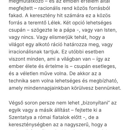
megmutatkozó – és az emberi értelem által
megfejtett – racionális rend közös forrásból
fakad. A keresztény hit számára ez a közös
forrás a teremtő Lélek. Két opció lehetséges
csupán – szögezte le a pápa -, vagy van Isten,
vagy nincs. Vagy elismerjük tehát, hogy a
világot egy alkotó ráció határozza meg, vagy
irracionálisnak tartjuk. Ez utóbbi esetben
viszont minden, ami a világban van – így az
ember élete és értelme is – csupán esetleges,
és a véletlen műve volna. De akkor az a
technika sem volna lehetséges és megbízható,
amely mindennapjainkban körülvesz bennünket.
Végső soron persze nem lehet „bizonyítani” az
egyik vagy a másik állítást – fejtette ki a
Szentatya a római fiatalok előtt -, de a
kereszténységben az a nagyszerű, hogy a