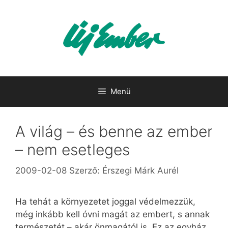
Kilépés
a
tartalomba
Menü
A világ – és benne az ember
– nem esetleges
2009-02-08
Szerző:
Érszegi Márk Aurél
Ha tehát a környezetet joggal védelmezzük,
még inkább kell óvni magát az embert, s annak
természetét – akár önmagától is. Ez az egyház