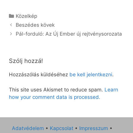
Kategória
Közelkép
Beszédes kövek
Pál-forduló: Az Új Ember új rejtvénysorozata
Szólj hozzá!
Hozzászólás küldéséhez
be kell jelentkezni
.
This site uses Akismet to reduce spam.
Learn
how your comment data is processed.
Adatvédelem
•
Kapcsolat
•
Impresszum
•