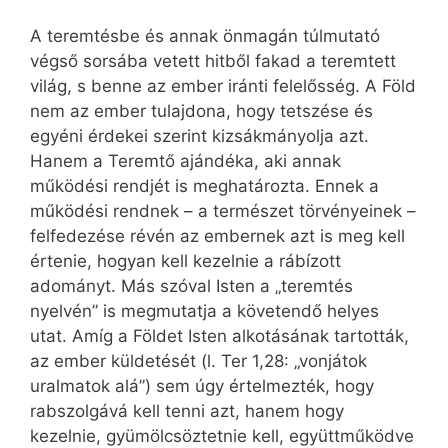
A teremtésbe és annak önmagán túlmutató
végső sorsába vetett hitből fakad a teremtett
világ, s benne az ember iránti felelősség. A Föld
nem az ember tulajdona, hogy tetszése és
egyéni érdekei szerint kizsákmányolja azt.
Hanem a Teremtő ajándéka, aki annak
működési rendjét is meghatározta. Ennek a
működési rendnek – a természet törvényeinek –
felfedezése révén az embernek azt is meg kell
értenie, hogyan kell kezelnie a rábízott
adományt. Más szóval Isten a „teremtés
nyelvén” is megmutatja a követendő helyes
utat. Amíg a Földet Isten alkotásának tartották,
az ember küldetését (l. Ter 1,28: „vonjátok
uralmatok alá”) sem úgy értelmezték, hogy
rabszolgává kell tenni azt, hanem hogy
kezelnie, gyümölcsöztetnie kell, együttműködve