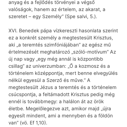
anyag és a fejlődés törvényei a végső
valóságok, hanem az értelem, az akarat, a
szeretet – egy Személy” (Spe salvi, 5.).
XVI. Benedek pápa vízkereszti hasonlata szerint
ez a konkrét személy a megtestesült Krisztus,
aki „a teremtés szimfóniájában” az egész mű
értelmezését meghatározó „szóló-motívum” Az
új nap vagy „egy még annál is központibb
csillag” az univerzumban: „Ő a kozmosz és a
történelem középpontja, mert benne elvegyülés
nélkül egyesül a Szerző és műve.” A
megtestesült Jézus a teremtés és a történelem
csúcspontja, a feltámadott Krisztus pedig még
ennél is továbbmegy: a halálon át az örök
életbe. Megelőlegezve azt, amikor majd „újra
egyesít mindent, ami a mennyben és a földön
van” (vö. Ef 1,10).