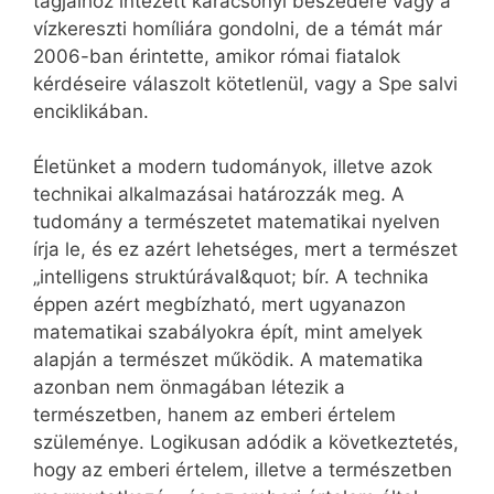
tagjaihoz intézett karácsonyi beszédére vagy a
vízkereszti homíliára gondolni, de a témát már
2006-ban érintette, amikor római fiatalok
kérdéseire válaszolt kötetlenül, vagy a Spe salvi
enciklikában.
Életünket a modern tudományok, illetve azok
technikai alkalmazásai határozzák meg. A
tudomány a természetet matematikai nyelven
írja le, és ez azért lehetséges, mert a természet
„intelligens struktúrával&quot; bír. A technika
éppen azért megbízható, mert ugyanazon
matematikai szabályokra épít, mint amelyek
alapján a természet működik. A matematika
azonban nem önmagában létezik a
természetben, hanem az emberi értelem
szüleménye. Logikusan adódik a következtetés,
hogy az emberi értelem, illetve a természetben