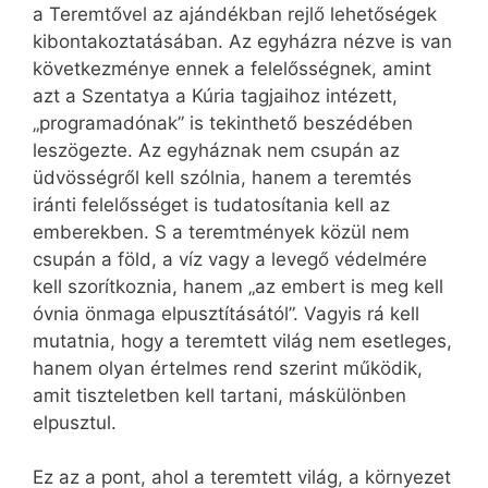
a Teremtővel az ajándékban rejlő lehetőségek
kibontakoztatásában. Az egyházra nézve is van
következménye ennek a felelősségnek, amint
azt a Szentatya a Kúria tagjaihoz intézett,
„programadónak” is tekinthető beszédében
leszögezte. Az egyháznak nem csupán az
üdvösségről kell szólnia, hanem a teremtés
iránti felelősséget is tudatosítania kell az
emberekben. S a teremtmények közül nem
csupán a föld, a víz vagy a levegő védelmére
kell szorítkoznia, hanem „az embert is meg kell
óvnia önmaga elpusztításától”. Vagyis rá kell
mutatnia, hogy a teremtett világ nem esetleges,
hanem olyan értelmes rend szerint működik,
amit tiszteletben kell tartani, máskülönben
elpusztul.
Ez az a pont, ahol a teremtett világ, a környezet